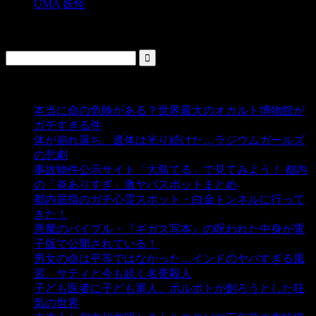
UMA
妖怪
検索
人気の投稿
本当に命の危険がある？世界最大のオカルト博物館が
ガチすぎる件
- 5,433 ビュー
体が崩れ落ち、遺体は光り続けた…ラジウムガールズ
の悲劇
- 5,382 ビュー
事故物件公示サイト「大島てる」で見てみよう！ 都内
の「炎ありすぎ」激ヤバスポットまとめ
- 5,001 ビュー
都内屈指のガチ心霊スポット・白金トンネルに行って
きた！
- 4,137 ビュー
悪魔のバイブル・『ギガス写本』の呪われた中身が電
子版で公開されている！
- 3,447 ビュー
男女の命は平等ではなかった…インドのヤバすぎる風
習、サティと今も続く名誉殺人
- 3,350 ビュー
子ども医者に子ども軍人、ポルポトが創ろうとした狂
気の世界
- 3,204 ビュー