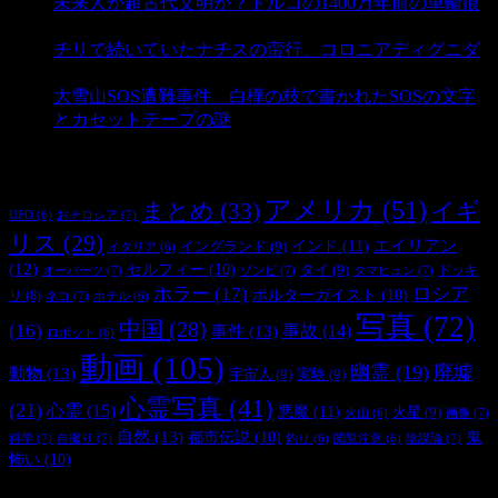
未来人か超古代文明か？トルコの1400万年前の車輪痕
- 3,180 ビュー
チリで続いていたナチスの蛮行、コロニアディグニダ
- 2,897 ビュー
大雪山SOS遭難事件 白樺の枝で書かれたSOSの文字
とカセットテープの謎
- 2,881 ビュー
タグ
アメリカ
(51)
まとめ
(33)
イギ
おそロシア
(7)
UFO
(6)
リス
(29)
インド
(11)
エイリアン
イングランド
(9)
イタリア
(6)
(12)
セルフィー
(10)
タイ
(9)
ドッキ
オーパーツ
(7)
ゾンビ
(7)
タマヒュン
(7)
ホラー
(17)
ロシア
ポルターガイスト
(10)
リ
(8)
ネコ
(7)
ホテル
(6)
写真
(72)
中国
(28)
(16)
事件
(13)
事故
(14)
ロボット
(6)
動画
(105)
幽霊
(19)
廃墟
動物
(13)
宇宙人
(9)
実験
(9)
心霊写真
(41)
(21)
心霊
(15)
悪魔
(11)
火星
(9)
画像
(7)
火山
(6)
自然
(13)
都市伝説
(10)
鬼
科学
(7)
自撮り
(7)
陰謀論
(7)
釣り
(6)
閲覧注意
(6)
怖い
(10)