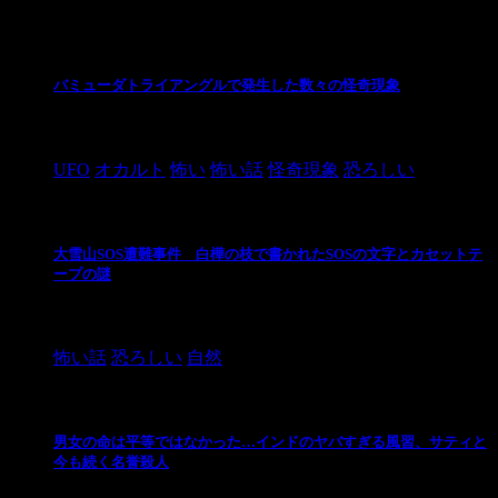
最新の投稿
バミューダトライアングルで発生した数々の怪奇現象
2024/10/28
UFO
オカルト
怖い
怖い話
怪奇現象
恐ろしい
大雪山SOS遭難事件 白樺の枝で書かれたSOSの文字とカセットテ
ープの謎
2024/10/20
怖い話
恐ろしい
自然
男女の命は平等ではなかった…インドのヤバすぎる風習、サティと
今も続く名誉殺人