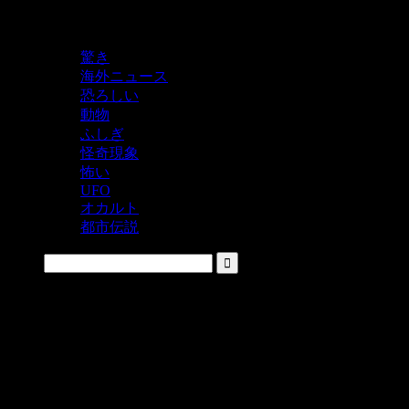
鬼レベルの怖い！をシェアするニュースサイト
驚き
海外ニュース
恐ろしい
動物
ふしぎ
怪奇現象
怖い
UFO
オカルト
都市伝説