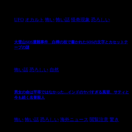
2024/10/28
UFO
オカルト
怖い
怖い話
怪奇現象
恐ろしい
大雪山SOS遭難事件 白樺の枝で書かれたSOSの文字とカセットテ
ープの謎
2024/10/20
怖い話
恐ろしい
自然
男女の命は平等ではなかった…インドのヤバすぎる風習、サティと
今も続く名誉殺人
2021/3/26
怖い
怖い話
恐ろしい
海外ニュース
閲覧注意
驚き