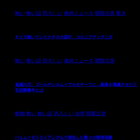
2021/3/26
怖い
怖い話
恐ろしい
海外ニュース
閲覧注意
驚き
チリで続いていたナチスの蛮行、コロニアディグニダ
2021/3/3
怖い
怖い話
恐ろしい
海外ニュース
閲覧注意
鬼滅の刃、ゴールデンカムイでもモチーフに…集落を壊滅させた三
毛別羆事件とは
2021/3/3
動物
怖い
怖い話
恐ろしい
自然
閲覧注意
バミューダトライアングルで発生した数々の怪奇現象