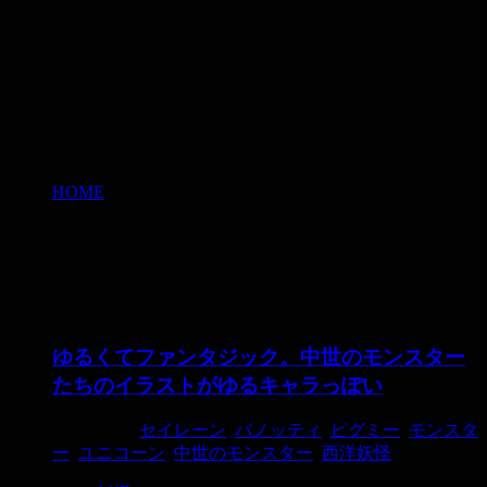
HOME
>
パノッティ
パノッティ
ゆるくてファンタジック。中世のモンスター
たちのイラストがゆるキャラっぽい
2015/5/14
セイレーン
,
パノッティ
,
ピグミー
,
モンスタ
ー
,
ユニコーン
,
中世のモンスター
,
西洋妖怪