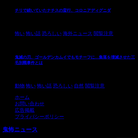
チリで続いていたナチスの蛮行、コロニアディグニダ
2021/3/3
怖い
怖い話
恐ろしい
海外ニュース
閲覧注意
鬼滅の刃、ゴールデンカムイでもモチーフに…集落を壊滅させた三
毛別羆事件とは
2021/3/3
動物
怖い
怖い話
恐ろしい
自然
閲覧注意
ホーム
お問い合わせ
広告掲載
プライバシーポリシー
鬼怖ニュース