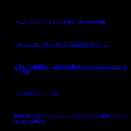
最新の投稿
バミューダトライアングルで発生した数々の怪奇現象
2024/10/28
UFO
オカルト
怖い
怖い話
怪奇現象
恐ろしい
大雪山SOS遭難事件 白樺の枝で書かれたSOSの文字とカセットテ
ープの謎
2024/10/20
怖い話
恐ろしい
自然
男女の命は平等ではなかった…インドのヤバすぎる風習、サティと
今も続く名誉殺人