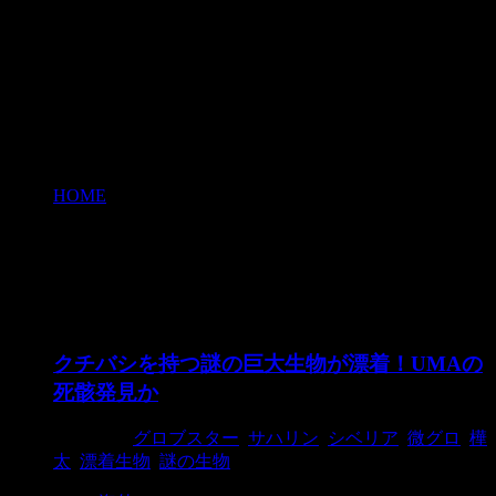
HOME
>
サハリン
サハリン
クチバシを持つ謎の巨大生物が漂着！UMAの
死骸発見か
2015/7/1
グロブスター
,
サハリン
,
シベリア
,
微グロ
,
樺
太
,
漂着生物
,
謎の生物