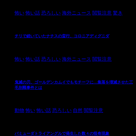
2021/3/26
怖い
怖い話
恐ろしい
海外ニュース
閲覧注意
驚き
チリで続いていたナチスの蛮行、コロニアディグニダ
2021/3/3
怖い
怖い話
恐ろしい
海外ニュース
閲覧注意
鬼滅の刃、ゴールデンカムイでもモチーフに…集落を壊滅させた三
毛別羆事件とは
2021/3/3
動物
怖い
怖い話
恐ろしい
自然
閲覧注意
バミューダトライアングルで発生した数々の怪奇現象