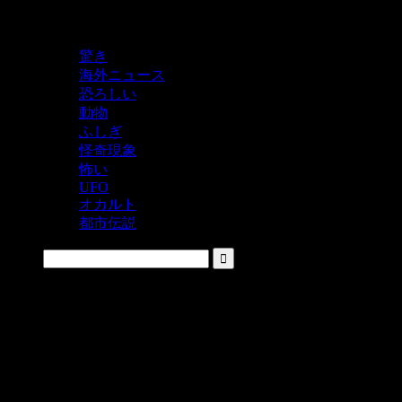
鬼レベルの怖い！をシェアするニュースサイト
驚き
海外ニュース
恐ろしい
動物
ふしぎ
怪奇現象
怖い
UFO
オカルト
都市伝説