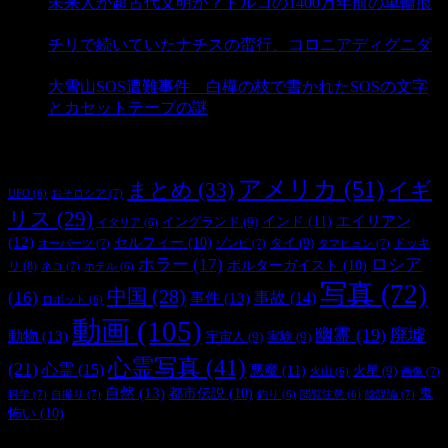
未来人か超古代文明か？トルコの1400万年前の車輪痕
- 3,187 ビュー
チリで続いていたナチスの蛮行、コロニアディグニダ
- 2,902 ビュー
大雪山SOS遭難事件 白樺の枝で書かれたSOSの文字
とカセットテープの謎
- 2,887 ビュー
タグ
アメリカ
(51)
まとめ
(33)
イギ
おそロシア
(7)
UFO
(6)
リス
(29)
インド
(11)
エイリアン
イングランド
(9)
イタリア
(6)
(12)
セルフィー
(10)
タイ
(9)
ドッキ
オーパーツ
(7)
ゾンビ
(7)
タマヒュン
(7)
ホラー
(17)
ロシア
ポルターガイスト
(10)
リ
(8)
ネコ
(7)
ホテル
(6)
写真
(72)
中国
(28)
(16)
事件
(13)
事故
(14)
ロボット
(6)
動画
(105)
幽霊
(19)
廃墟
動物
(13)
宇宙人
(9)
実験
(9)
心霊写真
(41)
(21)
心霊
(15)
悪魔
(11)
火星
(9)
画像
(7)
火山
(6)
自然
(13)
都市伝説
(10)
鬼
科学
(7)
自撮り
(7)
陰謀論
(7)
釣り
(6)
閲覧注意
(6)
怖い
(10)