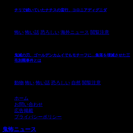
チリで続いていたナチスの蛮行、コロニアディグニダ
2021/3/3
怖い
怖い話
恐ろしい
海外ニュース
閲覧注意
鬼滅の刃、ゴールデンカムイでもモチーフに…集落を壊滅させた三
毛別羆事件とは
2021/3/3
動物
怖い
怖い話
恐ろしい
自然
閲覧注意
ホーム
お問い合わせ
広告掲載
プライバシーポリシー
鬼怖ニュース