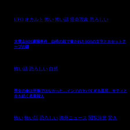
2024/10/28
UFO
オカルト
怖い
怖い話
怪奇現象
恐ろしい
大雪山SOS遭難事件 白樺の枝で書かれたSOSの文字とカセットテ
ープの謎
2024/10/20
怖い話
恐ろしい
自然
男女の命は平等ではなかった…インドのヤバすぎる風習、サティと
今も続く名誉殺人
2021/3/26
怖い
怖い話
恐ろしい
海外ニュース
閲覧注意
驚き