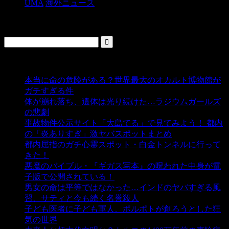
UMA
海外ニュース
検索
人気の投稿
本当に命の危険がある？世界最大のオカルト博物館が
ガチすぎる件
- 5,440 ビュー
体が崩れ落ち、遺体は光り続けた…ラジウムガールズ
の悲劇
- 5,394 ビュー
事故物件公示サイト「大島てる」で見てみよう！ 都内
の「炎ありすぎ」激ヤバスポットまとめ
- 5,008 ビュー
都内屈指のガチ心霊スポット・白金トンネルに行って
きた！
- 4,144 ビュー
悪魔のバイブル・『ギガス写本』の呪われた中身が電
子版で公開されている！
- 3,452 ビュー
男女の命は平等ではなかった…インドのヤバすぎる風
習、サティと今も続く名誉殺人
- 3,357 ビュー
子ども医者に子ども軍人、ポルポトが創ろうとした狂
気の世界
- 3,211 ビュー