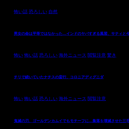
2024/10/20
怖い話
恐ろしい
自然
男女の命は平等ではなかった…インドのヤバすぎる風習、サティと
2021/3/26
怖い
怖い話
恐ろしい
海外ニュース
閲覧注意
驚き
チリで続いていたナチスの蛮行、コロニアディグニダ
2021/3/3
怖い
怖い話
恐ろしい
海外ニュース
閲覧注意
鬼滅の刃、ゴールデンカムイでもモチーフに…集落を壊滅させた三