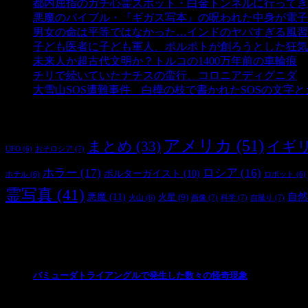
都内屈指のガチ心霊スポット・白金トンネルに行ってき
悪魔のバイブル・『ギガス写本』の呪われた中身が電子
男女の命は平等ではなかった…インドのヤバすぎる風習
子ども医者に子ども軍人、ポルポトが創ろうとした狂気
未来人か超古代文明か？トルコの1400万年前の車輪痕
-
チリで続いていたナチスの蛮行、コロニアディグニダ
-
大雪山SOS遭難事件 白樺の枝で書かれたSOSの文字
タグ
アメリカ
(51)
まとめ
(33)
イギ
おそロシア
(7)
UFO
(6)
ホラー
(17)
ロシア
(16)
ポルターガイスト
(10)
ホテル
(6)
ロボット
(6)
霊写真
(41)
自然
悪魔
(11)
火星
(9)
画像
(7)
科学
(7)
自撮り
(7)
火山
(6)
最新の投稿
バミューダトライアングルで発生した数々の怪奇現象
2024/10/28