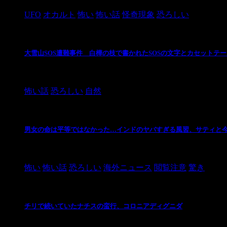
UFO
オカルト
怖い
怖い話
怪奇現象
恐ろしい
大雪山SOS遭難事件 白樺の枝で書かれたSOSの文字とカセットテ
2024/10/20
怖い話
恐ろしい
自然
男女の命は平等ではなかった…インドのヤバすぎる風習、サティと
2021/3/26
怖い
怖い話
恐ろしい
海外ニュース
閲覧注意
驚き
チリで続いていたナチスの蛮行、コロニアディグニダ
2021/3/3