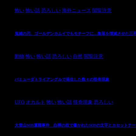
怖い
怖い話
恐ろしい
海外ニュース
閲覧注意
鬼滅の刃、ゴールデンカムイでもモチーフに…集落を壊滅させた三
2021/3/3
動物
怖い
怖い話
恐ろしい
自然
閲覧注意
バミューダトライアングルで発生した数々の怪奇現象
2024/10/28
UFO
オカルト
怖い
怖い話
怪奇現象
恐ろしい
大雪山SOS遭難事件 白樺の枝で書かれたSOSの文字とカセットテ