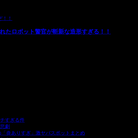
れたロボット警官が斬新な造形すぎる！！
れたと話題になっています。 一体どんなロボットなのでしょう
チすぎる件
- 5,435 ビュー
悲劇
- 5,387 ビュー
の「炎ありすぎ」激ヤバスポットまとめ
- 5,005 ビュー