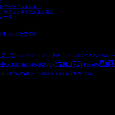
た！
- 4,140 ビュー
版で公開されている！
- 3,449 ビュー
、サティと今も続く名誉殺人
- 3,355 ビュー
の世界
- 3,208 ビュー
 3,182 ビュー
 2,899 ビュー
とカセットテープの謎
- 2,883 ビュー
リス
(29)
インド
(11)
エイリアン
(12)
イングランド
(9)
オー
イタリア
(6)
動画
写真
(72)
中国
(28)
事件
(13)
事故
(14)
動物
(13)
(13)
都市伝説
(10)
鬼怖い
(10)
陰謀論
(7)
釣り
(6)
閲覧注意
(6)