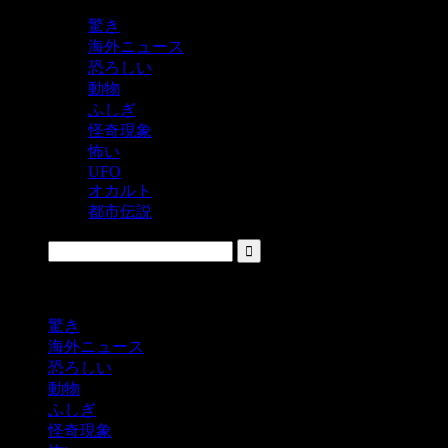
驚き
海外ニュース
恐ろしい
動物
ふしぎ
怪奇現象
怖い
UFO
オカルト
都市伝説
鬼レベルの怖い！をシェアするニュースサイト
驚き
海外ニュース
恐ろしい
動物
ふしぎ
怪奇現象