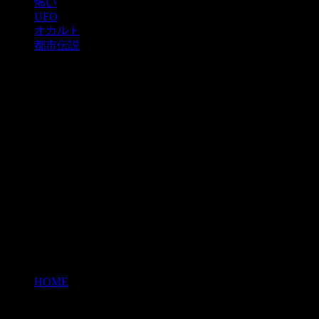
怖い
UFO
オカルト
都市伝説
HOME
>
コンゴ