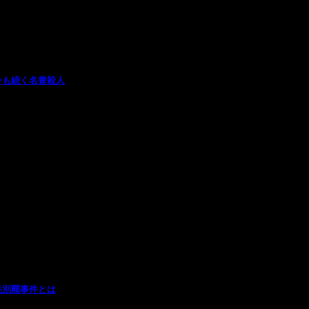
今も続く名誉殺人
毛別羆事件とは