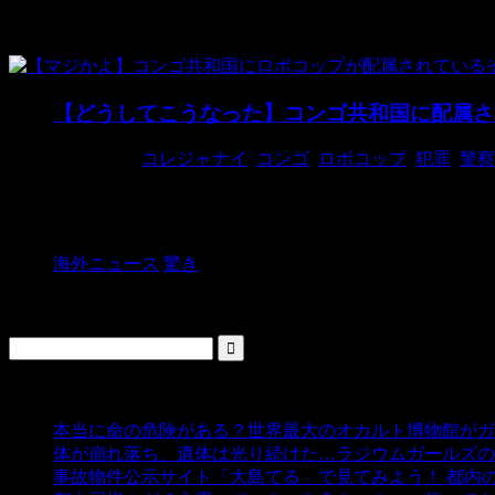
コンゴ
【どうしてこうなった】コンゴ共和国に配属さ
2016/4/27
コレジャナイ
,
コンゴ
,
ロボコップ
,
犯罪
,
警察
コンゴ共和国の首都キンシャサにロボット警官が配備さ
プ」の様なロボットなんでしょうか。 ...
海外ニュース
驚き
検索
人気の投稿
本当に命の危険がある？世界最大のオカルト博物館がガ
体が崩れ落ち、遺体は光り続けた…ラジウムガールズの
事故物件公示サイト「大島てる」で見てみよう！ 都内