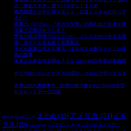
の「炎ありすぎ」激ヤバスポットまとめ
- 4,995 ビュー
都内屈指のガチ心霊スポット・白金トンネルに行って
きた！
- 4,133 ビュー
悪魔のバイブル・『ギガス写本』の呪われた中身が電
子版で公開されている！
- 3,444 ビュー
男女の命は平等ではなかった…インドのヤバすぎる風
習、サティと今も続く名誉殺人
- 3,348 ビュー
子ども医者に子ども軍人、ポルポトが創ろうとした狂
気の世界
- 3,202 ビュー
未来人か超古代文明か？トルコの1400万年前の車輪痕
- 3,176 ビュー
チリで続いていたナチスの蛮行、コロニアディグニダ
- 2,894 ビュー
大雪山SOS遭難事件 白樺の枝で書かれたSOSの文字
とカセットテープの謎
- 2,876 ビュー
タグ
アメリカ
(51)
まとめ
(33)
イギ
おそロシア
(7)
UFO
(6)
リス
(29)
インド
(11)
エイリアン
イングランド
(9)
イタリア
(6)
(12)