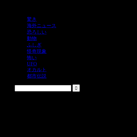
鬼レベルの怖い！をシェアするニュースサイト
驚き
海外ニュース
恐ろしい
動物
ふしぎ
怪奇現象
怖い
UFO
オカルト
都市伝説