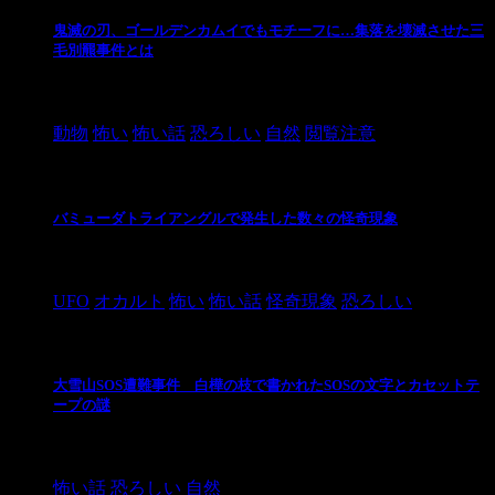
鬼滅の刃、ゴールデンカムイでもモチーフに…集落を壊滅させた三
毛別羆事件とは
2021/3/3
動物
怖い
怖い話
恐ろしい
自然
閲覧注意
バミューダトライアングルで発生した数々の怪奇現象
2024/10/28
UFO
オカルト
怖い
怖い話
怪奇現象
恐ろしい
大雪山SOS遭難事件 白樺の枝で書かれたSOSの文字とカセットテ
ープの謎
2024/10/20
怖い話
恐ろしい
自然