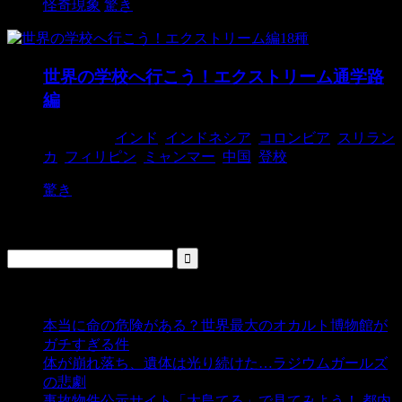
怪奇現象
驚き
世界の学校へ行こう！エクストリーム通学路
編
2018/4/16
インド
,
インドネシア
,
コロンビア
,
スリラン
カ
,
フィリピン
,
ミャンマー
,
中国
,
登校
驚き
検索
人気の投稿
本当に命の危険がある？世界最大のオカルト博物館が
ガチすぎる件
- 5,431 ビュー
体が崩れ落ち、遺体は光り続けた…ラジウムガールズ
の悲劇
- 5,378 ビュー
事故物件公示サイト「大島てる」で見てみよう！ 都内