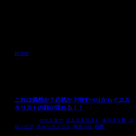
HOME
>
コロンビア
コロンビア
これは偶然か？必然か？地すべりからイエス
キリストの顔が現れる！！
2018/3/11
イースター
,
イエスキリスト
,
キリスト教
,
コ
ロンビア
,
チャックノリス
,
地すべり
,
自然