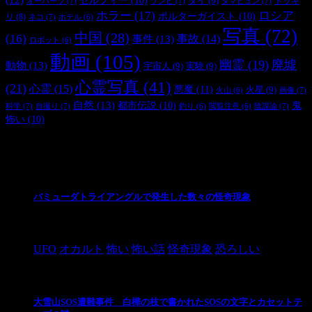
セルフィー
(10)
タイ
(9)
ドッキ
オーパーツ
(7)
ゾンビ
(7)
タマヒュン
(7)
ホラー
(17)
ロシア
ポルターガイスト
(10)
リ
(8)
ネコ
(7)
ホテル
(6)
写真
(72)
中国
(28)
(16)
事件
(13)
事故
(14)
ロボット
(6)
動画
(105)
幽霊
(19)
廃墟
動物
(13)
宇宙人
(9)
実験
(9)
心霊写真
(41)
(21)
心霊
(15)
悪魔
(11)
火星
(9)
画像
(7)
火山
(6)
自然
(13)
都市伝説
(10)
鬼
科学
(7)
自撮り
(7)
陰謀論
(7)
釣り
(6)
閲覧注意
(6)
怖い
(10)
最新の投稿
バミューダトライアングルで発生した数々の怪奇現象
2024/10/28
UFO
オカルト
怖い
怖い話
怪奇現象
恐ろしい
大雪山SOS遭難事件 白樺の枝で書かれたSOSの文字とカセットテ