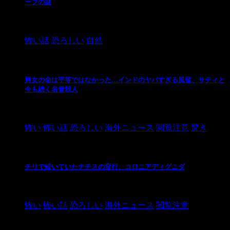
ープの謎
2024/10/20
怖い話
恐ろしい
自然
男女の命は平等ではなかった…インドのヤバすぎる風習、サティと
今も続く名誉殺人
2021/3/26
怖い
怖い話
恐ろしい
海外ニュース
閲覧注意
驚き
チリで続いていたナチスの蛮行、コロニアディグニダ
2021/3/3
怖い
怖い話
恐ろしい
海外ニュース
閲覧注意