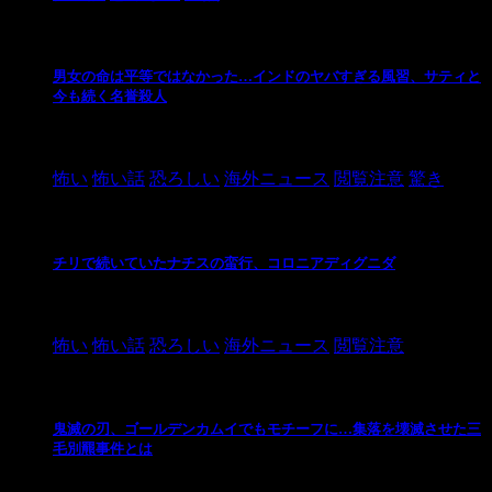
男女の命は平等ではなかった…インドのヤバすぎる風習、サティと
今も続く名誉殺人
2021/3/26
怖い
怖い話
恐ろしい
海外ニュース
閲覧注意
驚き
チリで続いていたナチスの蛮行、コロニアディグニダ
2021/3/3
怖い
怖い話
恐ろしい
海外ニュース
閲覧注意
鬼滅の刃、ゴールデンカムイでもモチーフに…集落を壊滅させた三
毛別羆事件とは