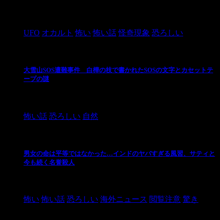
2024/10/28
UFO
オカルト
怖い
怖い話
怪奇現象
恐ろしい
大雪山SOS遭難事件 白樺の枝で書かれたSOSの文字とカセットテ
ープの謎
2024/10/20
怖い話
恐ろしい
自然
男女の命は平等ではなかった…インドのヤバすぎる風習、サティと
今も続く名誉殺人
2021/3/26
怖い
怖い話
恐ろしい
海外ニュース
閲覧注意
驚き