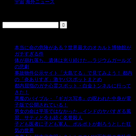
宇宙
海外ニュース
検索
人気の投稿
本当に命の危険がある？世界最大のオカルト博物館が
ガチすぎる件
- 5,443 ビュー
体が崩れ落ち、遺体は光り続けた…ラジウムガールズ
の悲劇
- 5,399 ビュー
事故物件公示サイト「大島てる」で見てみよう！ 都内
の「炎ありすぎ」激ヤバスポットまとめ
- 5,010 ビュー
都内屈指のガチ心霊スポット・白金トンネルに行って
きた！
- 4,148 ビュー
悪魔のバイブル・『ギガス写本』の呪われた中身が電
子版で公開されている！
- 3,452 ビュー
男女の命は平等ではなかった…インドのヤバすぎる風
習、サティと今も続く名誉殺人
- 3,357 ビュー
子ども医者に子ども軍人、ポルポトが創ろうとした狂
気の世界
- 3,212 ビュー