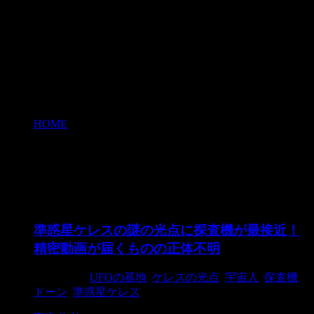
HOME
>
ケレスの光点
ケレスの光点
準惑星ケレスの謎の光点に探査機が最接近！
精密動画が届くものの正体不明
2015/6/16
UFOの基地
,
ケレスの光点
,
宇宙人
,
探査機
ドーン
,
準惑星ケレス