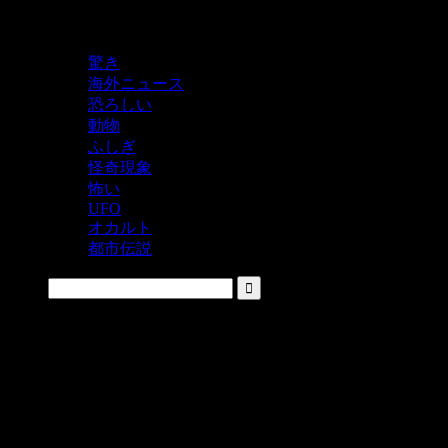
鬼レベルの怖い！をシェアするニュースサイト
驚き
海外ニュース
恐ろしい
動物
ふしぎ
怪奇現象
怖い
UFO
オカルト
都市伝説