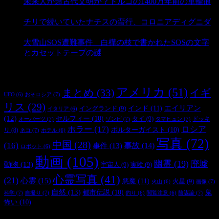
未来人か超古代文明か？トルコの1400万年前の車輪痕
- 3,188 ビュー
チリで続いていたナチスの蛮行、コロニアディグニダ
- 2,902 ビュー
大雪山SOS遭難事件 白樺の枝で書かれたSOSの文字
とカセットテープの謎
- 2,887 ビュー
タグ
アメリカ
(51)
まとめ
(33)
イギ
おそロシア
(7)
UFO
(6)
リス
(29)
インド
(11)
エイリアン
イングランド
(9)
イタリア
(6)
(12)
セルフィー
(10)
タイ
(9)
ドッキ
オーパーツ
(7)
ゾンビ
(7)
タマヒュン
(7)
ホラー
(17)
ロシア
ポルターガイスト
(10)
リ
(8)
ネコ
(7)
ホテル
(6)
写真
(72)
中国
(28)
(16)
事件
(13)
事故
(14)
ロボット
(6)
動画
(105)
幽霊
(19)
廃墟
動物
(13)
宇宙人
(9)
実験
(9)
心霊写真
(41)
(21)
心霊
(15)
悪魔
(11)
火星
(9)
画像
(7)
火山
(6)
自然
(13)
都市伝説
(10)
鬼
科学
(7)
自撮り
(7)
陰謀論
(7)
釣り
(6)
閲覧注意
(6)
怖い
(10)