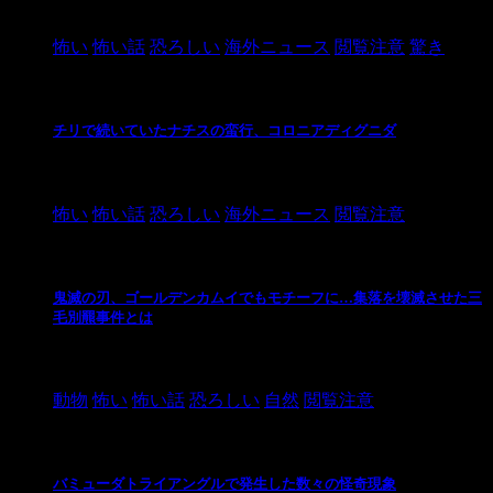
2021/3/26
怖い
怖い話
恐ろしい
海外ニュース
閲覧注意
驚き
チリで続いていたナチスの蛮行、コロニアディグニダ
2021/3/3
怖い
怖い話
恐ろしい
海外ニュース
閲覧注意
鬼滅の刃、ゴールデンカムイでもモチーフに…集落を壊滅させた三
毛別羆事件とは
2021/3/3
動物
怖い
怖い話
恐ろしい
自然
閲覧注意
バミューダトライアングルで発生した数々の怪奇現象