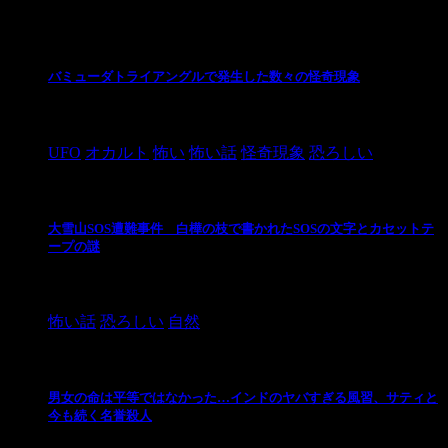
最新の投稿
バミューダトライアングルで発生した数々の怪奇現象
2024/10/28
UFO
オカルト
怖い
怖い話
怪奇現象
恐ろしい
大雪山SOS遭難事件 白樺の枝で書かれたSOSの文字とカセットテ
ープの謎
2024/10/20
怖い話
恐ろしい
自然
男女の命は平等ではなかった…インドのヤバすぎる風習、サティと
今も続く名誉殺人