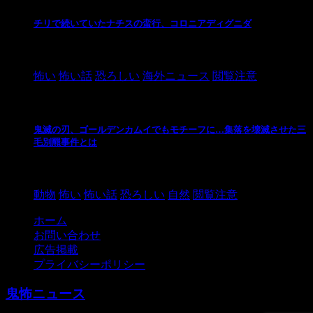
チリで続いていたナチスの蛮行、コロニアディグニダ
2021/3/3
怖い
怖い話
恐ろしい
海外ニュース
閲覧注意
鬼滅の刃、ゴールデンカムイでもモチーフに…集落を壊滅させた三
毛別羆事件とは
2021/3/3
動物
怖い
怖い話
恐ろしい
自然
閲覧注意
ホーム
お問い合わせ
広告掲載
プライバシーポリシー
鬼怖ニュース