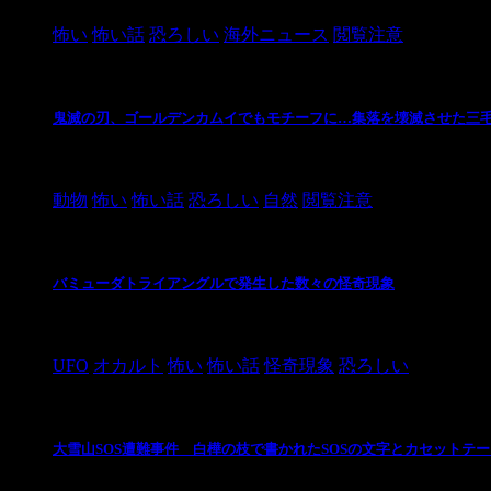
怖い
怖い話
恐ろしい
海外ニュース
閲覧注意
鬼滅の刃、ゴールデンカムイでもモチーフに…集落を壊滅させた三
2021/3/3
動物
怖い
怖い話
恐ろしい
自然
閲覧注意
バミューダトライアングルで発生した数々の怪奇現象
2024/10/28
UFO
オカルト
怖い
怖い話
怪奇現象
恐ろしい
大雪山SOS遭難事件 白樺の枝で書かれたSOSの文字とカセットテ