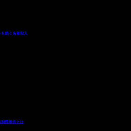
今も続く名誉殺人
毛別羆事件とは