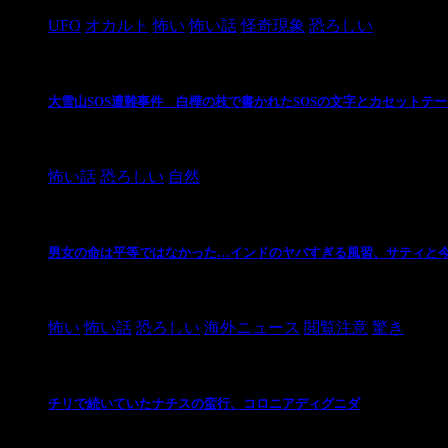
UFO
オカルト
怖い
怖い話
怪奇現象
恐ろしい
大雪山SOS遭難事件 白樺の枝で書かれたSOSの文字とカセットテ
2024/10/20
怖い話
恐ろしい
自然
男女の命は平等ではなかった…インドのヤバすぎる風習、サティと
2021/3/26
怖い
怖い話
恐ろしい
海外ニュース
閲覧注意
驚き
チリで続いていたナチスの蛮行、コロニアディグニダ
2021/3/3