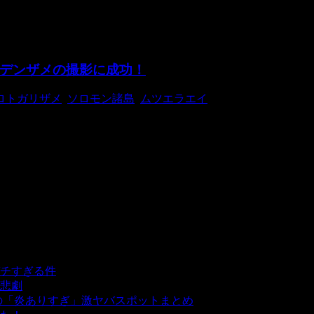
デンザメの撮影に成功！
ロトガリザメ
,
ソロモン諸島
,
ムツエラエイ
メの撮影に成功しました。このオンデンザメの撮影に調査チー
チすぎる件
- 5,440 ビュー
悲劇
- 5,394 ビュー
の「炎ありすぎ」激ヤバスポットまとめ
- 5,008 ビュー