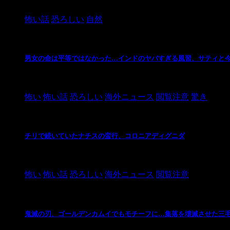
2024/10/20
怖い話
恐ろしい
自然
男女の命は平等ではなかった…インドのヤバすぎる風習、サティと
2021/3/26
怖い
怖い話
恐ろしい
海外ニュース
閲覧注意
驚き
チリで続いていたナチスの蛮行、コロニアディグニダ
2021/3/3
怖い
怖い話
恐ろしい
海外ニュース
閲覧注意
鬼滅の刃、ゴールデンカムイでもモチーフに…集落を壊滅させた三