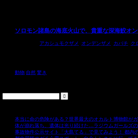
オンデンザメ
ソロモン諸島の海底火山で、貴重な深海鮫オン
2018/9/23
アカシュモクザメ
,
オンデンザメ
,
カバチ
,
ク
ソロモン諸島にある海底火山カバチで深海鮫オンデンザ
か。 この ...
動物
自然
驚き
検索
人気の投稿
本当に命の危険がある？世界最大のオカルト博物館がガ
体が崩れ落ち、遺体は光り続けた…ラジウムガールズの
事故物件公示サイト「大島てる」で見てみよう！ 都内