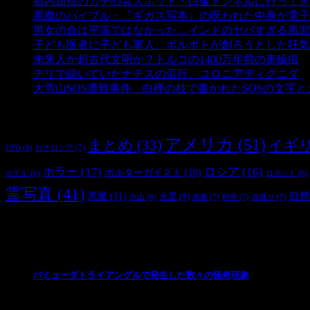
都内屈指のガチ心霊スポット・白金トンネルに行ってき
悪魔のバイブル・『ギガス写本』の呪われた中身が電子
男女の命は平等ではなかった…インドのヤバすぎる風習
子ども医者に子ども軍人、ポルポトが創ろうとした狂気
未来人か超古代文明か？トルコの1400万年前の車輪痕
-
チリで続いていたナチスの蛮行、コロニアディグニダ
-
大雪山SOS遭難事件 白樺の枝で書かれたSOSの文字
タグ
アメリカ
(51)
まとめ
(33)
イギ
おそロシア
(7)
UFO
(6)
ホラー
(17)
ロシア
(16)
ポルターガイスト
(10)
ホテル
(6)
ロボット
(6)
霊写真
(41)
自然
悪魔
(11)
火星
(9)
画像
(7)
科学
(7)
自撮り
(7)
火山
(6)
最新の投稿
バミューダトライアングルで発生した数々の怪奇現象
2024/10/28