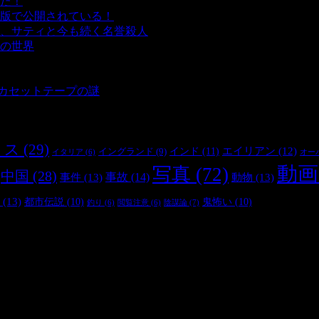
た！
- 4,143 ビュー
版で公開されている！
- 3,452 ビュー
、サティと今も続く名誉殺人
- 3,357 ビュー
の世界
- 3,210 ビュー
 3,187 ビュー
 2,902 ビュー
とカセットテープの謎
- 2,886 ビュー
リス
(29)
インド
(11)
エイリアン
(12)
イングランド
(9)
オー
イタリア
(6)
動画
写真
(72)
中国
(28)
事件
(13)
事故
(14)
動物
(13)
(13)
都市伝説
(10)
鬼怖い
(10)
陰謀論
(7)
釣り
(6)
閲覧注意
(6)