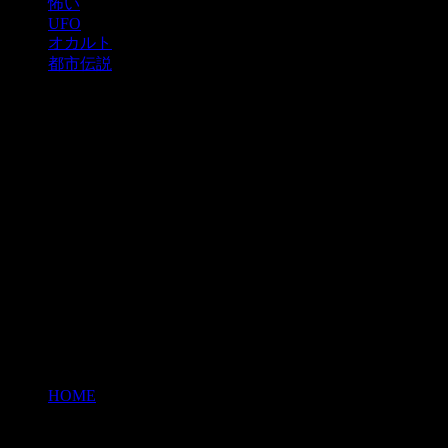
怖い
UFO
オカルト
都市伝説
HOME
>
オンデンザメ