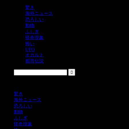
驚き
海外ニュース
恐ろしい
動物
ふしぎ
怪奇現象
怖い
UFO
オカルト
都市伝説
鬼レベルの怖い！をシェアするニュースサイト
驚き
海外ニュース
恐ろしい
動物
ふしぎ
怪奇現象