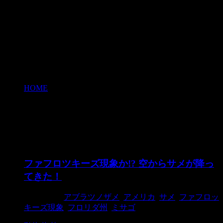
HOME
>
アブラツノザメ
アブラツノザメ
ファフロツキーズ現象か!? 空からサメが降っ
てきた！
2015/7/10
アブラツノザメ
,
アメリカ
,
サメ
,
ファフロッ
キーズ現象
,
フロリダ州
,
ミサゴ