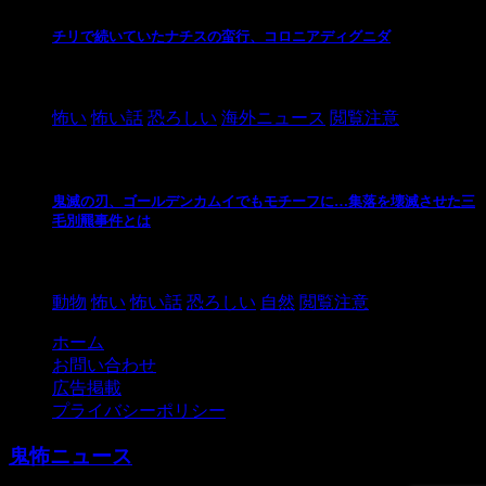
チリで続いていたナチスの蛮行、コロニアディグニダ
2021/3/3
怖い
怖い話
恐ろしい
海外ニュース
閲覧注意
鬼滅の刃、ゴールデンカムイでもモチーフに…集落を壊滅させた三
毛別羆事件とは
2021/3/3
動物
怖い
怖い話
恐ろしい
自然
閲覧注意
ホーム
お問い合わせ
広告掲載
プライバシーポリシー
鬼怖ニュース