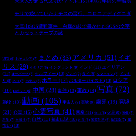
未来人か超古代文明か？トルコの1400万年前の車輪痕
- 3,178 ビュー
チリで続いていたナチスの蛮行、コロニアディグニダ
- 2,895 ビュー
大雪山SOS遭難事件 白樺の枝で書かれたSOSの文字
とカセットテープの謎
- 2,881 ビュー
タグ
アメリカ
(51)
まとめ
(33)
イギ
おそロシア
(7)
UFO
(6)
リス
(29)
インド
(11)
エイリアン
イングランド
(9)
イタリア
(6)
(12)
セルフィー
(10)
タイ
(9)
ドッキ
オーパーツ
(7)
ゾンビ
(7)
タマヒュン
(7)
ホラー
(17)
ロシア
ポルターガイスト
(10)
リ
(8)
ネコ
(7)
ホテル
(6)
写真
(72)
中国
(28)
(16)
事件
(13)
事故
(14)
ロボット
(6)
動画
(105)
幽霊
(19)
廃墟
動物
(13)
宇宙人
(9)
実験
(9)
心霊写真
(41)
(21)
心霊
(15)
悪魔
(11)
火星
(9)
画像
(7)
火山
(6)
自然
(13)
都市伝説
(10)
鬼
科学
(7)
自撮り
(7)
陰謀論
(7)
釣り
(6)
閲覧注意
(6)
怖い
(10)