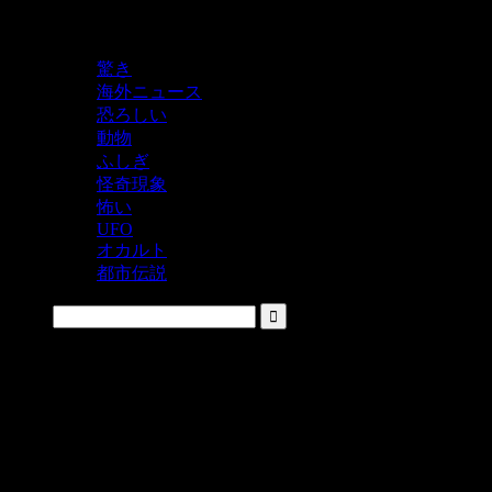
鬼レベルの怖い！をシェアするニュースサイト
驚き
海外ニュース
恐ろしい
動物
ふしぎ
怪奇現象
怖い
UFO
オカルト
都市伝説