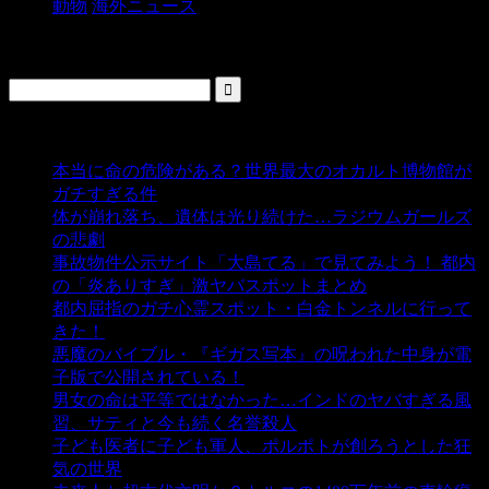
動物
海外ニュース
検索
人気の投稿
本当に命の危険がある？世界最大のオカルト博物館が
ガチすぎる件
- 5,431 ビュー
体が崩れ落ち、遺体は光り続けた…ラジウムガールズ
の悲劇
- 5,381 ビュー
事故物件公示サイト「大島てる」で見てみよう！ 都内
の「炎ありすぎ」激ヤバスポットまとめ
- 4,998 ビュー
都内屈指のガチ心霊スポット・白金トンネルに行って
きた！
- 4,136 ビュー
悪魔のバイブル・『ギガス写本』の呪われた中身が電
子版で公開されている！
- 3,446 ビュー
男女の命は平等ではなかった…インドのヤバすぎる風
習、サティと今も続く名誉殺人
- 3,349 ビュー
子ども医者に子ども軍人、ポルポトが創ろうとした狂
気の世界
- 3,203 ビュー