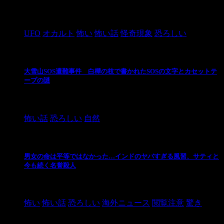
2024/10/28
UFO
オカルト
怖い
怖い話
怪奇現象
恐ろしい
大雪山SOS遭難事件 白樺の枝で書かれたSOSの文字とカセットテ
ープの謎
2024/10/20
怖い話
恐ろしい
自然
男女の命は平等ではなかった…インドのヤバすぎる風習、サティと
今も続く名誉殺人
2021/3/26
怖い
怖い話
恐ろしい
海外ニュース
閲覧注意
驚き