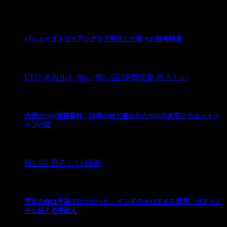
最新の投稿
バミューダトライアングルで発生した数々の怪奇現象
2024/10/28
UFO
オカルト
怖い
怖い話
怪奇現象
恐ろしい
大雪山SOS遭難事件 白樺の枝で書かれたSOSの文字とカセットテ
ープの謎
2024/10/20
怖い話
恐ろしい
自然
男女の命は平等ではなかった…インドのヤバすぎる風習、サティと
今も続く名誉殺人