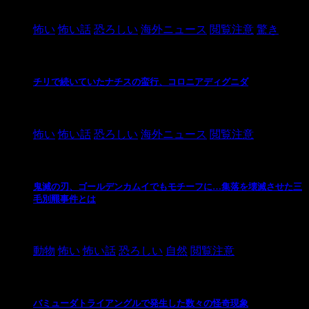
2021/3/26
怖い
怖い話
恐ろしい
海外ニュース
閲覧注意
驚き
チリで続いていたナチスの蛮行、コロニアディグニダ
2021/3/3
怖い
怖い話
恐ろしい
海外ニュース
閲覧注意
鬼滅の刃、ゴールデンカムイでもモチーフに…集落を壊滅させた三
毛別羆事件とは
2021/3/3
動物
怖い
怖い話
恐ろしい
自然
閲覧注意
バミューダトライアングルで発生した数々の怪奇現象