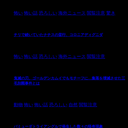
2021/3/26
怖い
怖い話
恐ろしい
海外ニュース
閲覧注意
驚き
チリで続いていたナチスの蛮行、コロニアディグニダ
2021/3/3
怖い
怖い話
恐ろしい
海外ニュース
閲覧注意
鬼滅の刃、ゴールデンカムイでもモチーフに…集落を壊滅させた三
毛別羆事件とは
2021/3/3
動物
怖い
怖い話
恐ろしい
自然
閲覧注意
バミューダトライアングルで発生した数々の怪奇現象