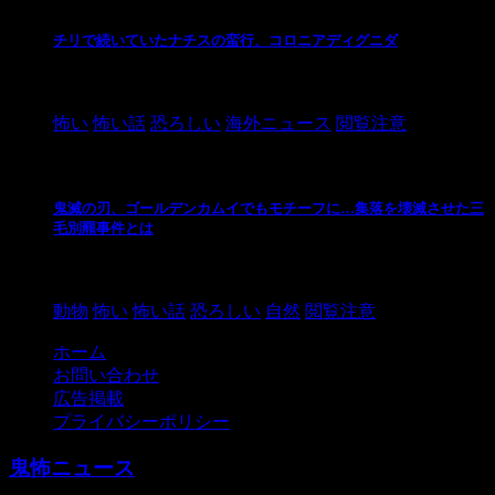
チリで続いていたナチスの蛮行、コロニアディグニダ
2021/3/3
怖い
怖い話
恐ろしい
海外ニュース
閲覧注意
鬼滅の刃、ゴールデンカムイでもモチーフに…集落を壊滅させた三
毛別羆事件とは
2021/3/3
動物
怖い
怖い話
恐ろしい
自然
閲覧注意
ホーム
お問い合わせ
広告掲載
プライバシーポリシー
鬼怖ニュース