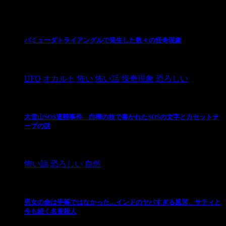
最新の投稿
バミューダトライアングルで発生した数々の怪奇現象
2024/10/28
UFO
オカルト
怖い
怖い話
怪奇現象
恐ろしい
大雪山SOS遭難事件 白樺の枝で書かれたSOSの文字とカセットテ
ープの謎
2024/10/20
怖い話
恐ろしい
自然
男女の命は平等ではなかった…インドのヤバすぎる風習、サティと
今も続く名誉殺人