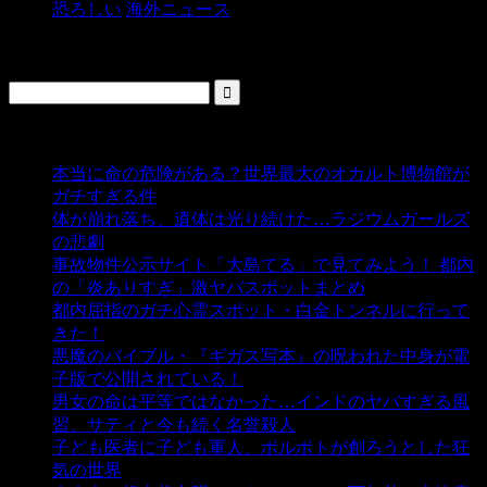
恐ろしい
海外ニュース
検索
人気の投稿
本当に命の危険がある？世界最大のオカルト博物館が
ガチすぎる件
- 5,431 ビュー
体が崩れ落ち、遺体は光り続けた…ラジウムガールズ
の悲劇
- 5,378 ビュー
事故物件公示サイト「大島てる」で見てみよう！ 都内
の「炎ありすぎ」激ヤバスポットまとめ
- 4,995 ビュー
都内屈指のガチ心霊スポット・白金トンネルに行って
きた！
- 4,133 ビュー
悪魔のバイブル・『ギガス写本』の呪われた中身が電
子版で公開されている！
- 3,444 ビュー
男女の命は平等ではなかった…インドのヤバすぎる風
習、サティと今も続く名誉殺人
- 3,348 ビュー
子ども医者に子ども軍人、ポルポトが創ろうとした狂
気の世界
- 3,202 ビュー