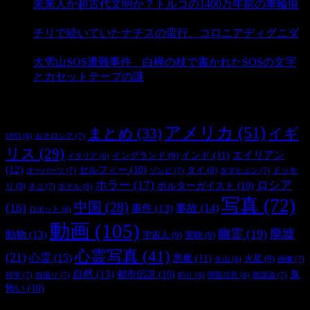
未来人か超古代文明か？トルコの1400万年前の車輪痕
- 3,176 ビュー
チリで続いていたナチスの蛮行、コロニアディグニダ
- 2,894 ビュー
大雪山SOS遭難事件 白樺の枝で書かれたSOSの文字
とカセットテープの謎
- 2,876 ビュー
タグ
アメリカ
(51)
まとめ
(33)
イギ
おそロシア
(7)
UFO
(6)
リス
(29)
インド
(11)
エイリアン
イングランド
(9)
イタリア
(6)
(12)
セルフィー
(10)
タイ
(9)
ドッキ
オーパーツ
(7)
ゾンビ
(7)
タマヒュン
(7)
ホラー
(17)
ロシア
ポルターガイスト
(10)
リ
(8)
ネコ
(7)
ホテル
(6)
写真
(72)
中国
(28)
(16)
事件
(13)
事故
(14)
ロボット
(6)
動画
(105)
幽霊
(19)
廃墟
動物
(13)
宇宙人
(9)
実験
(9)
心霊写真
(41)
(21)
心霊
(15)
悪魔
(11)
火星
(9)
画像
(7)
火山
(6)
自然
(13)
都市伝説
(10)
鬼
科学
(7)
自撮り
(7)
陰謀論
(7)
釣り
(6)
閲覧注意
(6)
怖い
(10)