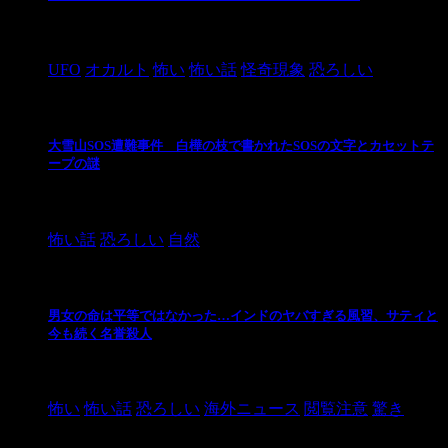
2024/10/28
UFO
オカルト
怖い
怖い話
怪奇現象
恐ろしい
大雪山SOS遭難事件 白樺の枝で書かれたSOSの文字とカセットテ
ープの謎
2024/10/20
怖い話
恐ろしい
自然
男女の命は平等ではなかった…インドのヤバすぎる風習、サティと
今も続く名誉殺人
2021/3/26
怖い
怖い話
恐ろしい
海外ニュース
閲覧注意
驚き