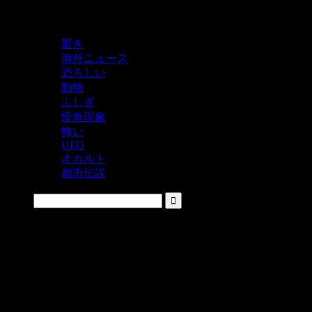
鬼レベルの怖い！をシェアするニュースサイト
驚き
海外ニュース
恐ろしい
動物
ふしぎ
怪奇現象
怖い
UFO
オカルト
都市伝説