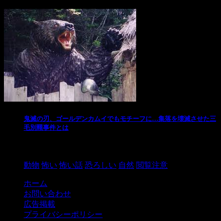
鬼滅の刃、ゴールデンカムイでもモチーフに…集落を壊滅させた三
毛別羆事件とは
2021/3/3
動物
怖い
怖い話
恐ろしい
自然
閲覧注意
ホーム
お問い合わせ
広告掲載
プライバシーポリシー