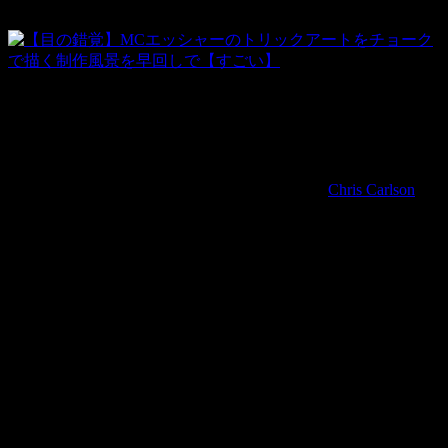
視覚の魔術師、エッシャーの代表作「遭遇(Encounter)」をチ
ョークで描く動画が話題になっています。
このチョークでトリックアートを描いたのは
Chris Carlson
さ
ん。
この他にも様々なトリックアートをチョ－クで描いていま
す。
それではご覧ください！