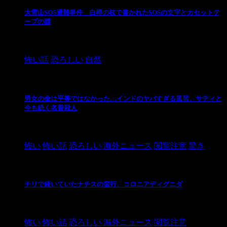
大雪山SOS遭難事件 白樺の枝で書かれたSOSの文字とカセットテ
ープの謎
2024/10/20
怖い話
恐ろしい
自然
男女の命は平等ではなかった…インドのヤバすぎる風習、サティと
今も続く名誉殺人
2021/3/26
怖い
怖い話
恐ろしい
海外ニュース
閲覧注意
驚き
チリで続いていたナチスの蛮行、コロニアディグニダ
2021/3/3
怖い
怖い話
恐ろしい
海外ニュース
閲覧注意