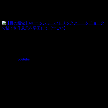
完成。
出来上がった絵はまるで地面から立ち上がっているような
仕上がりで、とても平面に描かれた絵だとは思えません。
参照元：
youtube