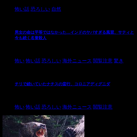
怖い話
恐ろしい
自然
男女の命は平等ではなかった…インドのヤバすぎる風習、サティと
今も続く名誉殺人
2021/3/26
怖い
怖い話
恐ろしい
海外ニュース
閲覧注意
驚き
チリで続いていたナチスの蛮行、コロニアディグニダ
2021/3/3
怖い
怖い話
恐ろしい
海外ニュース
閲覧注意