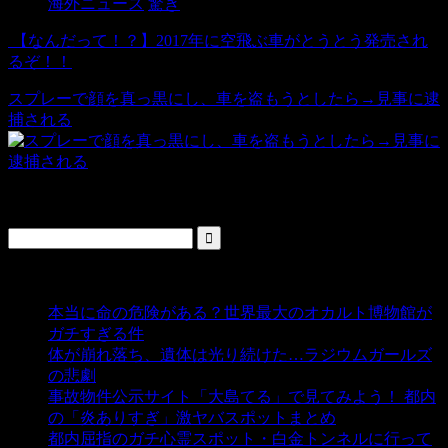
海外ニュース
驚き
【なんだって！？】2017年に空飛ぶ車がとうとう発売され
るぞ！！
スプレーで顔を真っ黒にし、車を盗もうとしたら→見事に逮
捕される
検索
人気の投稿
本当に命の危険がある？世界最大のオカルト博物館が
ガチすぎる件
- 5,428 ビュー
体が崩れ落ち、遺体は光り続けた…ラジウムガールズ
の悲劇
- 5,376 ビュー
事故物件公示サイト「大島てる」で見てみよう！ 都内
の「炎ありすぎ」激ヤバスポットまとめ
- 4,992 ビュー
都内屈指のガチ心霊スポット・白金トンネルに行って