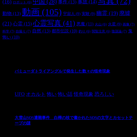
写真
(72)
中国
(28)
(16)
事件
(13)
事故
(14)
ロボット
(6)
動画
(105)
幽霊
(19)
廃墟
動物
(13)
宇宙人
(9)
実験
(9)
心霊写真
(41)
(21)
心霊
(15)
悪魔
(11)
火星
(9)
画像
(7)
火山
(6)
自然
(13)
都市伝説
(10)
鬼
科学
(7)
自撮り
(7)
陰謀論
(7)
釣り
(6)
閲覧注意
(6)
怖い
(10)
最新の投稿
バミューダトライアングルで発生した数々の怪奇現象
2024/10/28
UFO
オカルト
怖い
怖い話
怪奇現象
恐ろしい
大雪山SOS遭難事件 白樺の枝で書かれたSOSの文字とカセットテ
ープの謎
2024/10/20