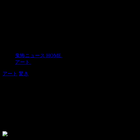
鬼怖ニュース HOME
>
アート
>
アート
驚き
【錯視】エッシャーのだまし絵をチョ
ークで描く制作風景を早回しで【すご
い】
2015年3月19日