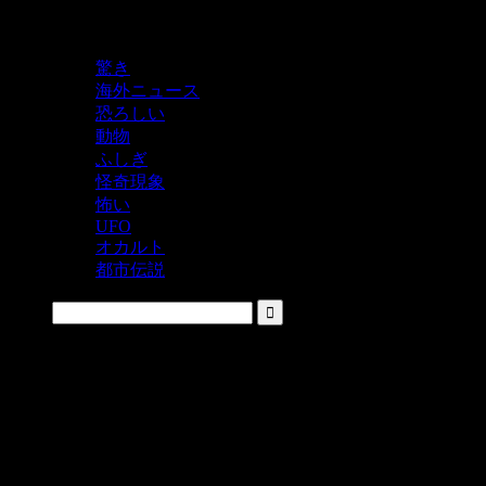
鬼レベルの怖い！をシェアするニュースサイト
驚き
海外ニュース
恐ろしい
動物
ふしぎ
怪奇現象
怖い
UFO
オカルト
都市伝説