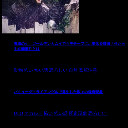
鬼滅の刃、ゴールデンカムイでもモチーフに…集落を壊滅させた三
毛別羆事件とは
2021/3/3
動物
怖い
怖い話
恐ろしい
自然
閲覧注意
バミューダトライアングルで発生した数々の怪奇現象
2024/10/28
UFO
オカルト
怖い
怖い話
怪奇現象
恐ろしい