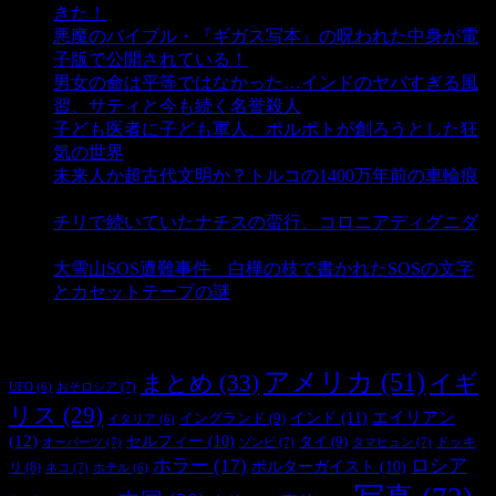
きた！
- 4,132 ビュー
悪魔のバイブル・『ギガス写本』の呪われた中身が電
子版で公開されている！
- 3,444 ビュー
男女の命は平等ではなかった…インドのヤバすぎる風
習、サティと今も続く名誉殺人
- 3,347 ビュー
子ども医者に子ども軍人、ポルポトが創ろうとした狂
気の世界
- 3,197 ビュー
未来人か超古代文明か？トルコの1400万年前の車輪痕
- 3,176 ビュー
チリで続いていたナチスの蛮行、コロニアディグニダ
- 2,893 ビュー
大雪山SOS遭難事件 白樺の枝で書かれたSOSの文字
とカセットテープの謎
- 2,875 ビュー
タグ
アメリカ
(51)
まとめ
(33)
イギ
おそロシア
(7)
UFO
(6)
リス
(29)
インド
(11)
エイリアン
イングランド
(9)
イタリア
(6)
(12)
セルフィー
(10)
タイ
(9)
ドッキ
オーパーツ
(7)
ゾンビ
(7)
タマヒュン
(7)
ホラー
(17)
ロシア
ポルターガイスト
(10)
リ
(8)
ネコ
(7)
ホテル
(6)