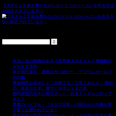
【天才かよ】銃を撃ちながらカリカリのベーコンを作る方法
が紹介されているぞ！
検索
人気の投稿
本当に命の危険がある？世界最大のオカルト博物館が
ガチすぎる件
- 5,459 ビュー
体が崩れ落ち、遺体は光り続けた…ラジウムガールズ
の悲劇
- 5,414 ビュー
事故物件公示サイト「大島てる」で見てみよう！ 都内
の「炎ありすぎ」激ヤバスポットまとめ
- 5,021 ビュー
都内屈指のガチ心霊スポット・白金トンネルに行って
きた！
- 4,161 ビュー
悪魔のバイブル・『ギガス写本』の呪われた中身が電
子版で公開されている！
- 3,459 ビュー
男女の命は平等ではなかった…インドのヤバすぎる風