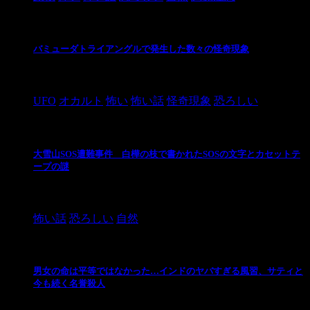
バミューダトライアングルで発生した数々の怪奇現象
2024/10/28
UFO
オカルト
怖い
怖い話
怪奇現象
恐ろしい
大雪山SOS遭難事件 白樺の枝で書かれたSOSの文字とカセットテ
ープの謎
2024/10/20
怖い話
恐ろしい
自然
男女の命は平等ではなかった…インドのヤバすぎる風習、サティと
今も続く名誉殺人