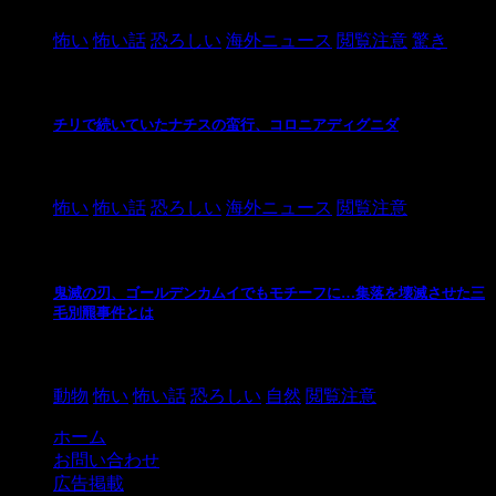
2021/3/26
怖い
怖い話
恐ろしい
海外ニュース
閲覧注意
驚き
チリで続いていたナチスの蛮行、コロニアディグニダ
2021/3/3
怖い
怖い話
恐ろしい
海外ニュース
閲覧注意
鬼滅の刃、ゴールデンカムイでもモチーフに…集落を壊滅させた三
毛別羆事件とは
2021/3/3
動物
怖い
怖い話
恐ろしい
自然
閲覧注意
ホーム
お問い合わせ
広告掲載