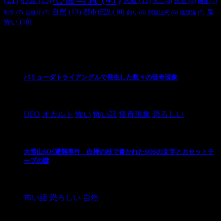
(21)
心霊
(15)
悪魔
(11)
火星
(9)
画像
(7)
火山
(6)
自然
(13)
都市伝説
(10)
鬼
科学
(7)
自撮り
(7)
陰謀論
(7)
釣り
(6)
閲覧注意
(6)
怖い
(10)
最新の投稿
バミューダトライアングルで発生した数々の怪奇現象
2024/10/28
UFO
オカルト
怖い
怖い話
怪奇現象
恐ろしい
大雪山SOS遭難事件 白樺の枝で書かれたSOSの文字とカセットテ
ープの謎
2024/10/20
怖い話
恐ろしい
自然