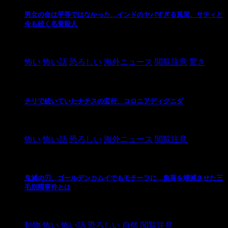
男女の命は平等ではなかった…インドのヤバすぎる風習、サティと
今も続く名誉殺人
2021/3/26
怖い
怖い話
恐ろしい
海外ニュース
閲覧注意
驚き
チリで続いていたナチスの蛮行、コロニアディグニダ
2021/3/3
怖い
怖い話
恐ろしい
海外ニュース
閲覧注意
鬼滅の刃、ゴールデンカムイでもモチーフに…集落を壊滅させた三
毛別羆事件とは
2021/3/3
動物
怖い
怖い話
恐ろしい
自然
閲覧注意