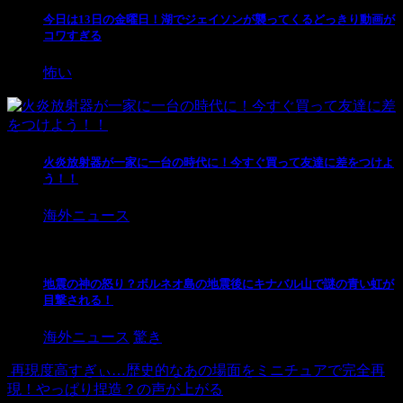
今日は13日の金曜日！湖でジェイソンが襲ってくるどっきり動画が
コワすぎる
怖い
火炎放射器が一家に一台の時代に！今すぐ買って友達に差をつけよ
う！！
海外ニュース
地震の神の怒り？ボルネオ島の地震後にキナバル山で謎の青い虹が
目撃される！
海外ニュース
驚き
再現度高すぎぃ…歴史的なあの場面をミニチュアで完全再
現！やっぱり捏造？の声が上がる