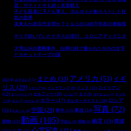
習、サティと今も続く名誉殺人
- 3,364 ビュー
子ども医者に子ども軍人、ポルポトが創ろうとした狂
気の世界
- 3,225 ビュー
未来人か超古代文明か？トルコの1400万年前の車輪痕
- 3,196 ビュー
チリで続いていたナチスの蛮行、コロニアディグニダ
- 2,908 ビュー
大雪山SOS遭難事件 白樺の枝で書かれたSOSの文字
とカセットテープの謎
- 2,898 ビュー
タグ
アメリカ
(51)
まとめ
(33)
イギ
おそロシア
(7)
UFO
(6)
リス
(29)
インド
(11)
エイリアン
イングランド
(9)
イタリア
(6)
(12)
セルフィー
(10)
タイ
(9)
ドッキ
オーパーツ
(7)
ゾンビ
(7)
タマヒュン
(7)
ホラー
(17)
ロシア
ポルターガイスト
(10)
リ
(8)
ネコ
(7)
ホテル
(6)
写真
(72)
中国
(28)
(16)
事件
(13)
事故
(14)
ロボット
(6)
動画
(105)
幽霊
(19)
廃墟
動物
(13)
宇宙人
(9)
実験
(9)
心霊写真
(41)