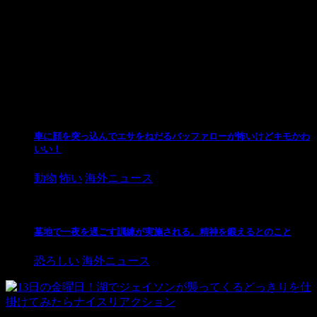
[…] う圧力をかけられしぶしぶニューヨークに戻って
います。 [引用元] ウッカリ犯行をつぶやいてしまった
殺人大富豪ロバート・ダーストってどんな人？事件概
要まとめ | おに怖ニュース […]
関連記事
車に顔を突っ込んでエサをねだるバッファローが怖いけどキモかわ
いい！
動物
怖い
海外ニュース
墓地で一夜を過ごす訓練が実施される。精神を鍛えるとのこと
恐ろしい
海外ニュース