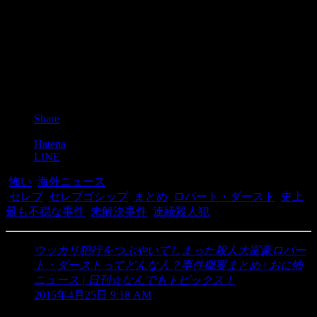
Post
Share
Pocket
Hatena
LINE
-
怖い
,
海外ニュース
-
セレブ
,
セレブゴシップ
,
まとめ
,
ロバート・ダースト
,
史上
最も不穏な事件
,
未解決事件
,
連続殺人犯
ウッカリ犯行をつぶやいてしまった殺人大富豪ロバー
ト・ダーストってどんな人？事件概要まとめ | おに怖
ニュース | 日刊☆なんでもトピックス！
より:
2015年4月25日 9:18 AM