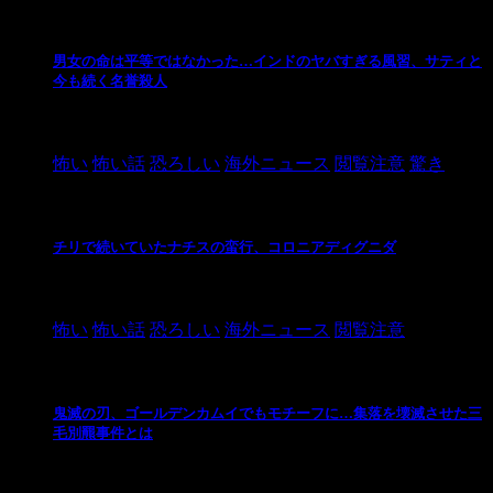
男女の命は平等ではなかった…インドのヤバすぎる風習、サティと
今も続く名誉殺人
2021/3/26
怖い
怖い話
恐ろしい
海外ニュース
閲覧注意
驚き
チリで続いていたナチスの蛮行、コロニアディグニダ
2021/3/3
怖い
怖い話
恐ろしい
海外ニュース
閲覧注意
鬼滅の刃、ゴールデンカムイでもモチーフに…集落を壊滅させた三
毛別羆事件とは
2021/3/3