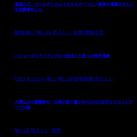
鬼滅の刃、ゴールデンカムイでもモチーフに…集落を壊滅させた三
毛別羆事件とは
2021/3/3
動物
怖い
怖い話
恐ろしい
自然
閲覧注意
バミューダトライアングルで発生した数々の怪奇現象
2024/10/28
UFO
オカルト
怖い
怖い話
怪奇現象
恐ろしい
大雪山SOS遭難事件 白樺の枝で書かれたSOSの文字とカセットテ
ープの謎
2024/10/20
怖い話
恐ろしい
自然