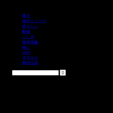
鬼レベルの怖い！をシェアするニュースサイト
驚き
海外ニュース
恐ろしい
動物
ふしぎ
怪奇現象
怖い
UFO
オカルト
都市伝説