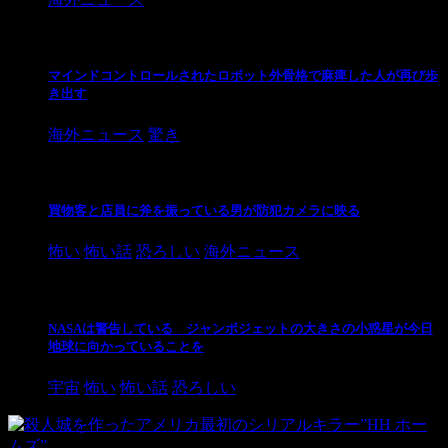
マインドコントロールされたロボット外骨格で麻痺した人が再び歩
き出す
海外ニュース
驚き
買物客と店員に斧を振っている男が防犯カメラに映る
怖い
怖い話
恐ろしい
海外ニュース
NASAは警告している ジャンボジェットの大きさの小惑星が今日
地球に向かっていることを
宇宙
怖い
怖い話
恐ろしい