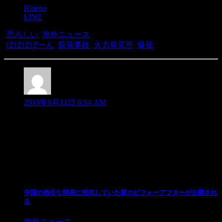
Hatena
LINE
-
恐ろしい
,
海外ニュース
-
ぽぽぽぽーん
,
原発事故
,
火力発電所
,
爆発
ばｂ
より:
2016年6月11日 6:14 AM
日本が設置したHARRPが破壊されたんだわ。
こんなこと暴露したら消されるのかなwww
関連記事
中国の強引な開発に抵抗していた家のビフォーアフターが公開され
る
海外ニュース