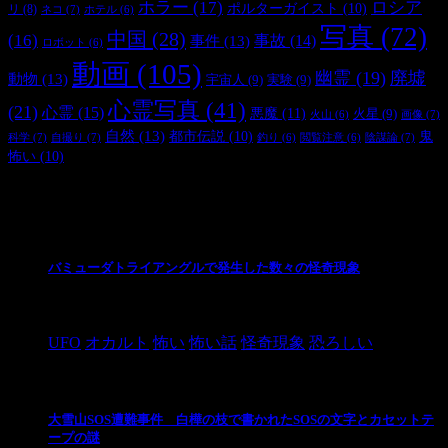
ホラー
(17)
ロシア
ポルターガイスト
(10)
リ
(8)
ネコ
(7)
ホテル
(6)
写真
(72)
中国
(28)
(16)
事件
(13)
事故
(14)
ロボット
(6)
動画
(105)
幽霊
(19)
廃墟
動物
(13)
宇宙人
(9)
実験
(9)
心霊写真
(41)
(21)
心霊
(15)
悪魔
(11)
火星
(9)
画像
(7)
火山
(6)
自然
(13)
都市伝説
(10)
鬼
科学
(7)
自撮り
(7)
陰謀論
(7)
釣り
(6)
閲覧注意
(6)
怖い
(10)
最新の投稿
バミューダトライアングルで発生した数々の怪奇現象
2024/10/28
UFO
オカルト
怖い
怖い話
怪奇現象
恐ろしい
大雪山SOS遭難事件 白樺の枝で書かれたSOSの文字とカセットテ
ープの謎