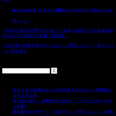
殺人ホテルを作ったアメリカ最初のシリアルキラー”HH ホームズ”
恐ろしい
2015年に第3次世界大戦が起こり日本が沈没する!? 脅威の的
中率を誇る中国の予言書『推背図』
この先生の授業を受けたくなること間違いなし！？色々とす
ごい先生20人
検索
人気の投稿
本当に命の危険がある？世界最大のオカルト博物館が
ガチすぎる件
- 5,426 ビュー
体が崩れ落ち、遺体は光り続けた…ラジウムガールズ
の悲劇
- 5,372 ビュー
事故物件公示サイト「大島てる」で見てみよう！ 都内