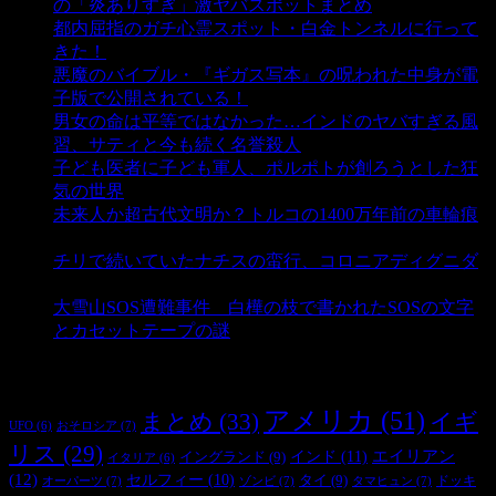
の「炎ありすぎ」激ヤバスポットまとめ
- 4,989 ビュー
都内屈指のガチ心霊スポット・白金トンネルに行って
きた！
- 4,130 ビュー
悪魔のバイブル・『ギガス写本』の呪われた中身が電
子版で公開されている！
- 3,444 ビュー
男女の命は平等ではなかった…インドのヤバすぎる風
習、サティと今も続く名誉殺人
- 3,341 ビュー
子ども医者に子ども軍人、ポルポトが創ろうとした狂
気の世界
- 3,193 ビュー
未来人か超古代文明か？トルコの1400万年前の車輪痕
- 3,173 ビュー
チリで続いていたナチスの蛮行、コロニアディグニダ
- 2,891 ビュー
大雪山SOS遭難事件 白樺の枝で書かれたSOSの文字
とカセットテープの謎
- 2,874 ビュー
タグ
アメリカ
(51)
まとめ
(33)
イギ
おそロシア
(7)
UFO
(6)
リス
(29)
インド
(11)
エイリアン
イングランド
(9)
イタリア
(6)
(12)
セルフィー
(10)
タイ
(9)
ドッキ
オーパーツ
(7)
ゾンビ
(7)
タマヒュン
(7)