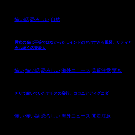
2024/10/20
怖い話
恐ろしい
自然
男女の命は平等ではなかった…インドのヤバすぎる風習、サティと
今も続く名誉殺人
2021/3/26
怖い
怖い話
恐ろしい
海外ニュース
閲覧注意
驚き
チリで続いていたナチスの蛮行、コロニアディグニダ
2021/3/3
怖い
怖い話
恐ろしい
海外ニュース
閲覧注意