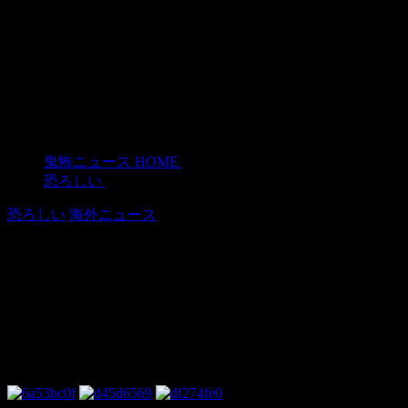
鬼怖ニュース HOME
>
恐ろしい
>
恐ろしい
海外ニュース
【速報】北京近くの発電所がぽぽぽぽ
ーん！ほんとに火力？と疑問の声
2015年3月13日
北京近くの華能発電所で爆