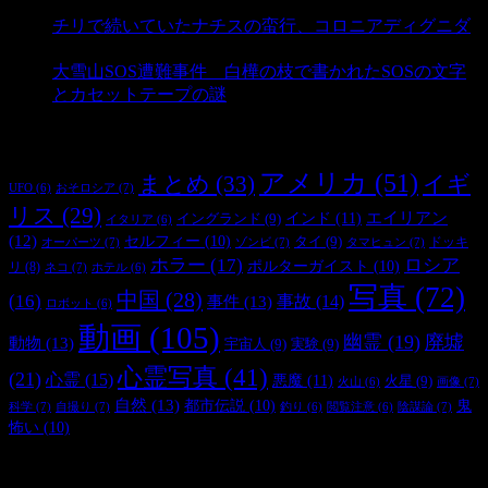
- 3,196 ビュー
チリで続いていたナチスの蛮行、コロニアディグニダ
- 2,908 ビュー
大雪山SOS遭難事件 白樺の枝で書かれたSOSの文字
とカセットテープの謎
- 2,898 ビュー
タグ
アメリカ
(51)
まとめ
(33)
イギ
おそロシア
(7)
UFO
(6)
リス
(29)
インド
(11)
エイリアン
イングランド
(9)
イタリア
(6)
(12)
セルフィー
(10)
タイ
(9)
ドッキ
オーパーツ
(7)
ゾンビ
(7)
タマヒュン
(7)
ホラー
(17)
ロシア
ポルターガイスト
(10)
リ
(8)
ネコ
(7)
ホテル
(6)
写真
(72)
中国
(28)
(16)
事件
(13)
事故
(14)
ロボット
(6)
動画
(105)
幽霊
(19)
廃墟
動物
(13)
宇宙人
(9)
実験
(9)
心霊写真
(41)
(21)
心霊
(15)
悪魔
(11)
火星
(9)
画像
(7)
火山
(6)
自然
(13)
都市伝説
(10)
鬼
科学
(7)
自撮り
(7)
陰謀論
(7)
釣り
(6)
閲覧注意
(6)
怖い
(10)
最新の投稿