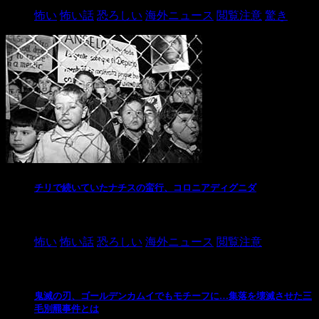
怖い
怖い話
恐ろしい
海外ニュース
閲覧注意
驚き
チリで続いていたナチスの蛮行、コロニアディグニダ
2021/3/3
怖い
怖い話
恐ろしい
海外ニュース
閲覧注意
鬼滅の刃、ゴールデンカムイでもモチーフに…集落を壊滅させた三
毛別羆事件とは