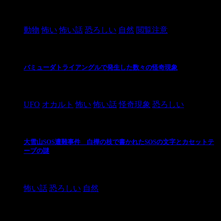
2021/3/3
動物
怖い
怖い話
恐ろしい
自然
閲覧注意
バミューダトライアングルで発生した数々の怪奇現象
2024/10/28
UFO
オカルト
怖い
怖い話
怪奇現象
恐ろしい
大雪山SOS遭難事件 白樺の枝で書かれたSOSの文字とカセットテ
ープの謎
2024/10/20
怖い話
恐ろしい
自然