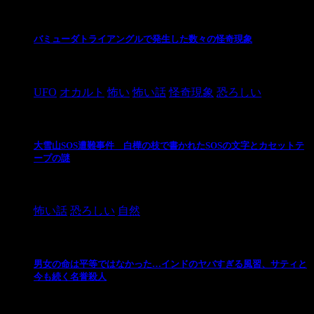
バミューダトライアングルで発生した数々の怪奇現象
2024/10/28
UFO
オカルト
怖い
怖い話
怪奇現象
恐ろしい
大雪山SOS遭難事件 白樺の枝で書かれたSOSの文字とカセットテ
ープの謎
2024/10/20
怖い話
恐ろしい
自然
男女の命は平等ではなかった…インドのヤバすぎる風習、サティと
今も続く名誉殺人
2021/3/26