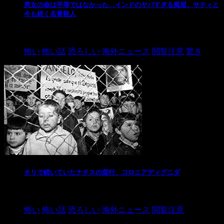
男女の命は平等ではなかった…インドのヤバすぎる風習、サティと
今も続く名誉殺人
2021/3/26
怖い
怖い話
恐ろしい
海外ニュース
閲覧注意
驚き
チリで続いていたナチスの蛮行、コロニアディグニダ
2021/3/3
怖い
怖い話
恐ろしい
海外ニュース
閲覧注意