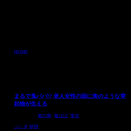
HOME
>
鬼ばば
鬼ばば
まるで鬼ババ!? 老人女性の頭に角のような突
起物が生える
2015/8/31
鬼の角
,
鬼ばば
,
鬼女
ふしぎ
妖怪