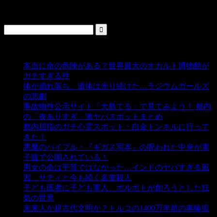
検索
人気の投稿
本当に命の危険がある？世界最大のオカルト博物館が
ガチすぎる件
- 5,459 ビュー
体が崩れ落ち、遺体は光り続けた…ラジウムガールズ
の悲劇
- 5,414 ビュー
事故物件公示サイト「大島てる」で見てみよう！ 都内
の「炎ありすぎ」激ヤバスポットまとめ
- 5,021 ビュー
都内屈指のガチ心霊スポット・白金トンネルに行って
きた！
- 4,162 ビュー
悪魔のバイブル・『ギガス写本』の呪われた中身が電
子版で公開されている！
- 3,459 ビュー
男女の命は平等ではなかった…インドのヤバすぎる風
習、サティと今も続く名誉殺人
- 3,364 ビュー
子ども医者に子ども軍人、ポルポトが創ろうとした狂
気の世界
- 3,225 ビュー
未来人か超古代文明か？トルコの1400万年前の車輪痕