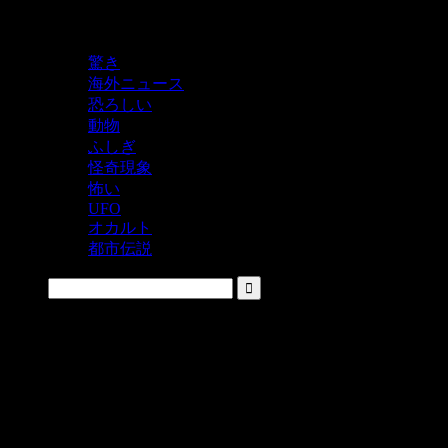
鬼レベルの怖い！をシェアするニュースサイト
驚き
海外ニュース
恐ろしい
動物
ふしぎ
怪奇現象
怖い
UFO
オカルト
都市伝説