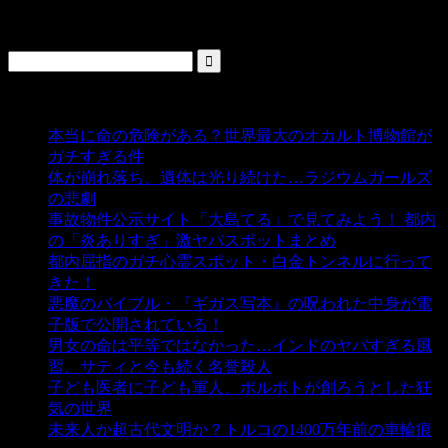
検索
人気の投稿
本当に命の危険がある？世界最大のオカルト博物館が
ガチすぎる件
- 5,435 ビュー
体が崩れ落ち、遺体は光り続けた…ラジウムガールズ
の悲劇
- 5,388 ビュー
事故物件公示サイト「大島てる」で見てみよう！ 都内
の「炎ありすぎ」激ヤバスポットまとめ
- 5,005 ビュー
都内屈指のガチ心霊スポット・白金トンネルに行って
きた！
- 4,140 ビュー
悪魔のバイブル・『ギガス写本』の呪われた中身が電
子版で公開されている！
- 3,451 ビュー
男女の命は平等ではなかった…インドのヤバすぎる風
習、サティと今も続く名誉殺人
- 3,355 ビュー
子ども医者に子ども軍人、ポルポトが創ろうとした狂
気の世界
- 3,208 ビュー
未来人か超古代文明か？トルコの1400万年前の車輪痕