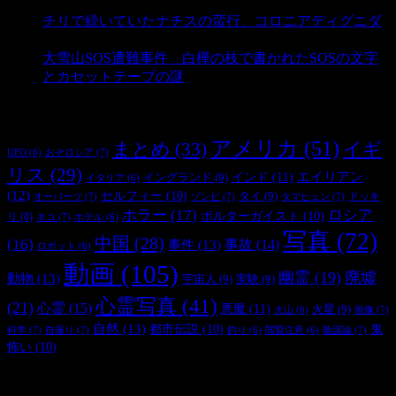
- 3,182 ビュー
チリで続いていたナチスの蛮行、コロニアディグニダ
- 2,899 ビュー
大雪山SOS遭難事件 白樺の枝で書かれたSOSの文字
とカセットテープの謎
- 2,883 ビュー
タグ
アメリカ
(51)
まとめ
(33)
イギ
おそロシア
(7)
UFO
(6)
リス
(29)
インド
(11)
エイリアン
イングランド
(9)
イタリア
(6)
(12)
セルフィー
(10)
タイ
(9)
ドッキ
オーパーツ
(7)
ゾンビ
(7)
タマヒュン
(7)
ホラー
(17)
ロシア
ポルターガイスト
(10)
リ
(8)
ネコ
(7)
ホテル
(6)
写真
(72)
中国
(28)
(16)
事件
(13)
事故
(14)
ロボット
(6)
動画
(105)
幽霊
(19)
廃墟
動物
(13)
宇宙人
(9)
実験
(9)
心霊写真
(41)
(21)
心霊
(15)
悪魔
(11)
火星
(9)
画像
(7)
火山
(6)
自然
(13)
都市伝説
(10)
鬼
科学
(7)
自撮り
(7)
陰謀論
(7)
釣り
(6)
閲覧注意
(6)
怖い
(10)
最新の投稿