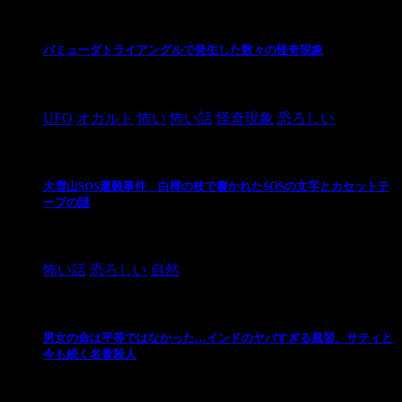
バミューダトライアングルで発生した数々の怪奇現象
2024/10/28
UFO
オカルト
怖い
怖い話
怪奇現象
恐ろしい
大雪山SOS遭難事件 白樺の枝で書かれたSOSの文字とカセットテ
ープの謎
2024/10/20
怖い話
恐ろしい
自然
男女の命は平等ではなかった…インドのヤバすぎる風習、サティと
今も続く名誉殺人
2021/3/26