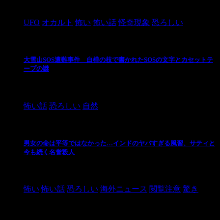
2024/10/28
UFO
オカルト
怖い
怖い話
怪奇現象
恐ろしい
大雪山SOS遭難事件 白樺の枝で書かれたSOSの文字とカセットテ
ープの謎
2024/10/20
怖い話
恐ろしい
自然
男女の命は平等ではなかった…インドのヤバすぎる風習、サティと
今も続く名誉殺人
2021/3/26
怖い
怖い話
恐ろしい
海外ニュース
閲覧注意
驚き