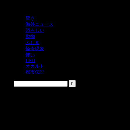
鬼レベルの怖い！をシェアするニュースサイト
驚き
海外ニュース
恐ろしい
動物
ふしぎ
怪奇現象
怖い
UFO
オカルト
都市伝説