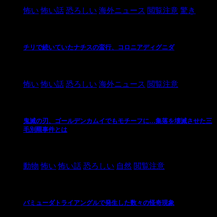
怖い
怖い話
恐ろしい
海外ニュース
閲覧注意
驚き
チリで続いていたナチスの蛮行、コロニアディグニダ
2021/3/3
怖い
怖い話
恐ろしい
海外ニュース
閲覧注意
鬼滅の刃、ゴールデンカムイでもモチーフに…集落を壊滅させた三
毛別羆事件とは
2021/3/3
動物
怖い
怖い話
恐ろしい
自然
閲覧注意
バミューダトライアングルで発生した数々の怪奇現象