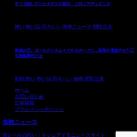
チリで続いていたナチスの蛮行、コロニアディグニダ
2021/3/3
怖い
怖い話
恐ろしい
海外ニュース
閲覧注意
鬼滅の刃、ゴールデンカムイでもモチーフに…集落を壊滅させた三
毛別羆事件とは
2021/3/3
動物
怖い
怖い話
恐ろしい
自然
閲覧注意
ホーム
お問い合わせ
広告掲載
プライバシーポリシー
鬼怖ニュース
鬼レベルの怖い！をシェアするニュースサイト