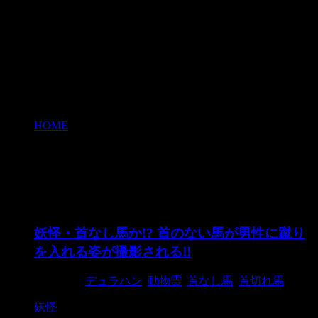
HOME
>
首なし馬
首なし馬
妖怪・首なし馬か!? 首のない馬が男性に蹴り
を入れる姿が撮影される!!
2018/2/3
デュラハン
,
動物霊
,
首なし馬
,
首切れ馬
妖怪