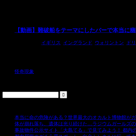
難破船
【動画】難破船をテーマにしたバーで本当に幽
2017/12/28
イギリス
,
イングランド
,
ウォリントン
,
ドリ
イングランド ウォリントンにある難破船をテーマにし
いうバー。 監視カメラ ...
怪奇現象
検索
人気の投稿
本当に命の危険がある？世界最大のオカルト博物館がガ
体が崩れ落ち、遺体は光り続けた…ラジウムガールズの
事故物件公示サイト「大島てる」で見てみよう！ 都内