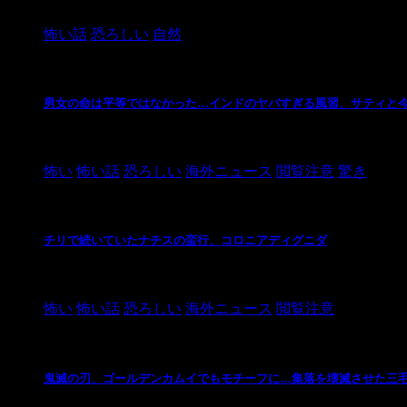
2024/10/20
怖い話
恐ろしい
自然
男女の命は平等ではなかった…インドのヤバすぎる風習、サティと
2021/3/26
怖い
怖い話
恐ろしい
海外ニュース
閲覧注意
驚き
チリで続いていたナチスの蛮行、コロニアディグニダ
2021/3/3
怖い
怖い話
恐ろしい
海外ニュース
閲覧注意
鬼滅の刃、ゴールデンカムイでもモチーフに…集落を壊滅させた三