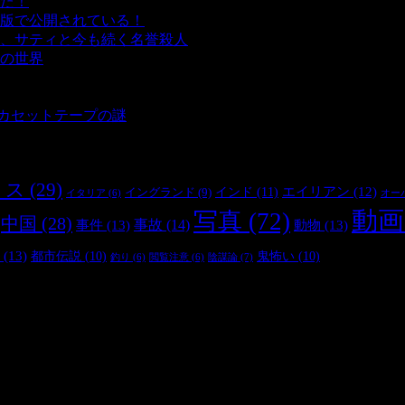
た！
- 4,143 ビュー
版で公開されている！
- 3,452 ビュー
、サティと今も続く名誉殺人
- 3,357 ビュー
の世界
- 3,210 ビュー
 3,187 ビュー
 2,902 ビュー
とカセットテープの謎
- 2,886 ビュー
リス
(29)
インド
(11)
エイリアン
(12)
イングランド
(9)
オー
イタリア
(6)
動画
写真
(72)
中国
(28)
事件
(13)
事故
(14)
動物
(13)
(13)
都市伝説
(10)
鬼怖い
(10)
陰謀論
(7)
釣り
(6)
閲覧注意
(6)