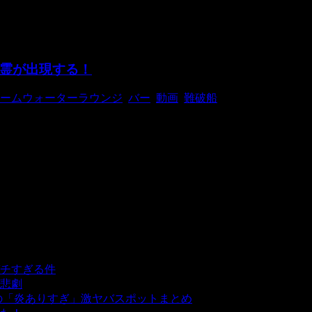
霊が出現する！
ームウォーターラウンジ
,
バー
,
動画
,
難破船
たバーの監視カメラに幽霊が映りこんでしまう事件が発生しま
チすぎる件
- 5,439 ビュー
悲劇
- 5,393 ビュー
の「炎ありすぎ」激ヤバスポットまとめ
- 5,008 ビュー