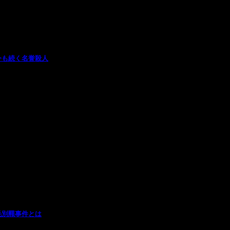
今も続く名誉殺人
毛別羆事件とは