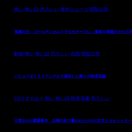
怖い
怖い話
恐ろしい
海外ニュース
閲覧注意
鬼滅の刃、ゴールデンカムイでもモチーフに…集落を壊滅させた三
2021/3/3
動物
怖い
怖い話
恐ろしい
自然
閲覧注意
バミューダトライアングルで発生した数々の怪奇現象
2024/10/28
UFO
オカルト
怖い
怖い話
怪奇現象
恐ろしい
大雪山SOS遭難事件 白樺の枝で書かれたSOSの文字とカセットテ