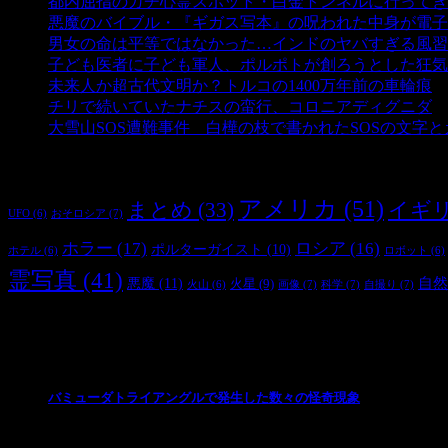
都内屈指のガチ心霊スポット・白金トンネルに行ってき
悪魔のバイブル・『ギガス写本』の呪われた中身が電子
男女の命は平等ではなかった…インドのヤバすぎる風習
子ども医者に子ども軍人、ポルポトが創ろうとした狂気
未来人か超古代文明か？トルコの1400万年前の車輪痕
-
チリで続いていたナチスの蛮行、コロニアディグニダ
-
大雪山SOS遭難事件 白樺の枝で書かれたSOSの文字
タグ
アメリカ
(51)
まとめ
(33)
イギ
おそロシア
(7)
UFO
(6)
ホラー
(17)
ロシア
(16)
ポルターガイスト
(10)
ホテル
(6)
ロボット
(6)
霊写真
(41)
自然
悪魔
(11)
火星
(9)
画像
(7)
科学
(7)
自撮り
(7)
火山
(6)
最新の投稿
バミューダトライアングルで発生した数々の怪奇現象
2024/10/28