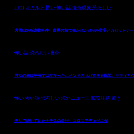
UFO
オカルト
怖い
怖い話
怪奇現象
恐ろしい
大雪山SOS遭難事件 白樺の枝で書かれたSOSの文字とカセットテ
2024/10/20
怖い話
恐ろしい
自然
男女の命は平等ではなかった…インドのヤバすぎる風習、サティと
2021/3/26
怖い
怖い話
恐ろしい
海外ニュース
閲覧注意
驚き
チリで続いていたナチスの蛮行、コロニアディグニダ
2021/3/3