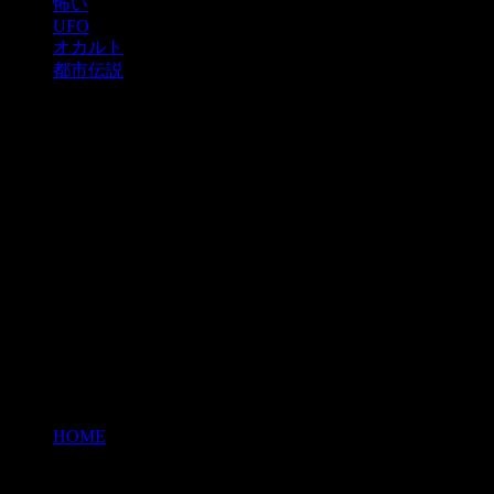
怖い
UFO
オカルト
都市伝説
HOME
>
難破船