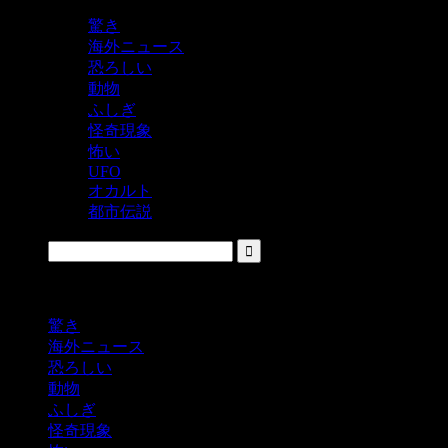
驚き
海外ニュース
恐ろしい
動物
ふしぎ
怪奇現象
怖い
UFO
オカルト
都市伝説
鬼レベルの怖い！をシェアするニュースサイト
驚き
海外ニュース
恐ろしい
動物
ふしぎ
怪奇現象