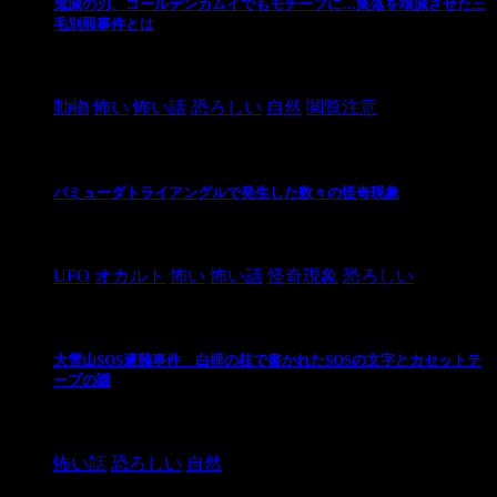
鬼滅の刃、ゴールデンカムイでもモチーフに…集落を壊滅させた三
毛別羆事件とは
2021/3/3
動物
怖い
怖い話
恐ろしい
自然
閲覧注意
バミューダトライアングルで発生した数々の怪奇現象
2024/10/28
UFO
オカルト
怖い
怖い話
怪奇現象
恐ろしい
大雪山SOS遭難事件 白樺の枝で書かれたSOSの文字とカセットテ
ープの謎
2024/10/20
怖い話
恐ろしい
自然