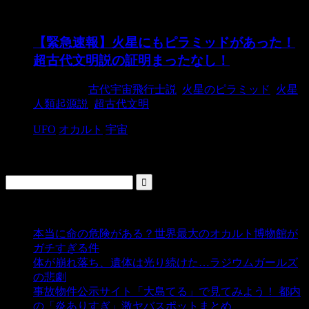
【緊急速報】火星にもピラミッドがあった！
超古代文明説の証明まったなし！
2015/6/23
古代宇宙飛行士説
,
火星のピラミッド
,
火星
人類起源説
,
超古代文明
UFO
オカルト
宇宙
検索
人気の投稿
本当に命の危険がある？世界最大のオカルト博物館が
ガチすぎる件
- 5,443 ビュー
体が崩れ落ち、遺体は光り続けた…ラジウムガールズ
の悲劇
- 5,400 ビュー
事故物件公示サイト「大島てる」で見てみよう！ 都内
の「炎ありすぎ」激ヤバスポットまとめ
- 5,010 ビュー