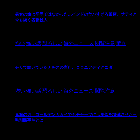
男女の命は平等ではなかった…インドのヤバすぎる風習、サティと
今も続く名誉殺人
2021/3/26
怖い
怖い話
恐ろしい
海外ニュース
閲覧注意
驚き
チリで続いていたナチスの蛮行、コロニアディグニダ
2021/3/3
怖い
怖い話
恐ろしい
海外ニュース
閲覧注意
鬼滅の刃、ゴールデンカムイでもモチーフに…集落を壊滅させた三
毛別羆事件とは
2021/3/3