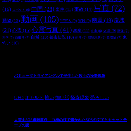
ホテル
(6)
写真
(72)
中国
(28)
(16)
事件
(13)
事故
(14)
ロボット
(6)
動画
(105)
幽霊
(19)
廃墟
動物
(13)
宇宙人
(9)
実験
(9)
心霊写真
(41)
(21)
心霊
(15)
悪魔
(11)
火星
(9)
画像
(7)
火山
(6)
自然
(13)
都市伝説
(10)
鬼
科学
(7)
自撮り
(7)
陰謀論
(7)
釣り
(6)
閲覧注意
(6)
怖い
(10)
最新の投稿
バミューダトライアングルで発生した数々の怪奇現象
2024/10/28
UFO
オカルト
怖い
怖い話
怪奇現象
恐ろしい
大雪山SOS遭難事件 白樺の枝で書かれたSOSの文字とカセットテ
ープの謎