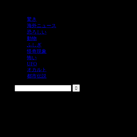
鬼レベルの怖い！をシェアするニュースサイト
驚き
海外ニュース
恐ろしい
動物
ふしぎ
怪奇現象
怖い
UFO
オカルト
都市伝説