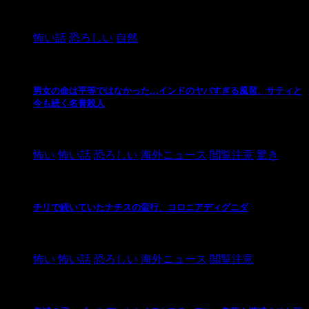
2024/10/20
怖い話
恐ろしい
自然
男女の命は平等ではなかった…インドのヤバすぎる風習、サティと
今も続く名誉殺人
2021/3/26
怖い
怖い話
恐ろしい
海外ニュース
閲覧注意
驚き
チリで続いていたナチスの蛮行、コロニアディグニダ
2021/3/3
怖い
怖い話
恐ろしい
海外ニュース
閲覧注意