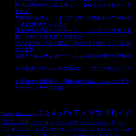
都内屈指のガチ心霊スポット・白金トンネルに行って
きた！
- 4,149 ビュー
悪魔のバイブル・『ギガス写本』の呪われた中身が電
子版で公開されている！
- 3,452 ビュー
男女の命は平等ではなかった…インドのヤバすぎる風
習、サティと今も続く名誉殺人
- 3,357 ビュー
子ども医者に子ども軍人、ポルポトが創ろうとした狂
気の世界
- 3,213 ビュー
未来人か超古代文明か？トルコの1400万年前の車輪痕
- 3,189 ビュー
チリで続いていたナチスの蛮行、コロニアディグニダ
- 2,902 ビュー
大雪山SOS遭難事件 白樺の枝で書かれたSOSの文字
とカセットテープの謎
- 2,887 ビュー
タグ
アメリカ
(51)
まとめ
(33)
イギ
おそロシア
(7)
UFO
(6)
リス
(29)
インド
(11)
エイリアン
イングランド
(9)
イタリア
(6)
(12)
セルフィー
(10)
タイ
(9)
ドッキ
オーパーツ
(7)
ゾンビ
(7)
タマヒュン
(7)
ホラー
(17)
ロシア
ポルターガイスト
(10)
リ
(8)
ネコ
(7)