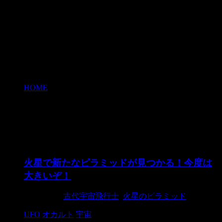
HOME
>
火星のピラミッド
火星のピラミッド
火星で新たなピラミッドが見つかる！今度は
大きいぞ！
2015/9/18
古代宇宙飛行士
,
火星のピラミッド
UFO
オカルト
宇宙