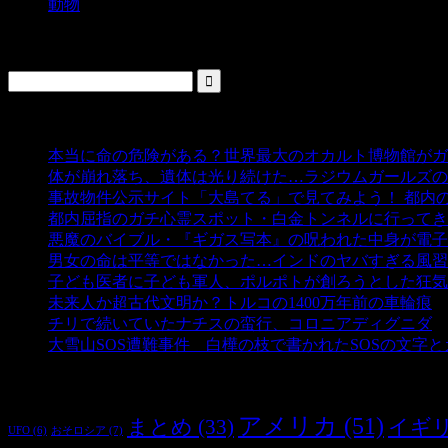
動物
検索
人気の投稿
本当に命の危険がある？世界最大のオカルト博物館がガ
体が崩れ落ち、遺体は光り続けた…ラジウムガールズの
事故物件公示サイト「大島てる」で見てみよう！ 都内
都内屈指のガチ心霊スポット・白金トンネルに行ってき
悪魔のバイブル・『ギガス写本』の呪われた中身が電子
男女の命は平等ではなかった…インドのヤバすぎる風習
子ども医者に子ども軍人、ポルポトが創ろうとした狂気
未来人か超古代文明か？トルコの1400万年前の車輪痕
-
チリで続いていたナチスの蛮行、コロニアディグニダ
-
大雪山SOS遭難事件 白樺の枝で書かれたSOSの文字
タグ
アメリカ
(51)
まとめ
(33)
イギ
おそロシア
(7)
UFO
(6)