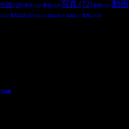
動画
写真
(72)
中国
(28)
事件
(13)
事故
(14)
動物
(13)
(13)
都市伝説
(10)
鬼怖い
(10)
陰謀論
(7)
釣り
(6)
閲覧注意
(6)
ープの謎