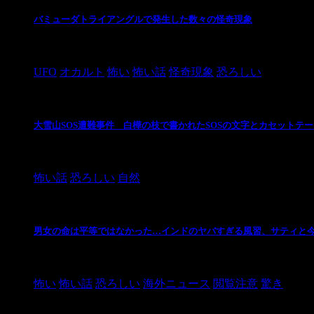
バミューダトライアングルで発生した数々の怪奇現象
2024/10/28
UFO
オカルト
怖い
怖い話
怪奇現象
恐ろしい
大雪山SOS遭難事件 白樺の枝で書かれたSOSの文字とカセットテ
2024/10/20
怖い話
恐ろしい
自然
男女の命は平等ではなかった…インドのヤバすぎる風習、サティと
2021/3/26
怖い
怖い話
恐ろしい
海外ニュース
閲覧注意
驚き