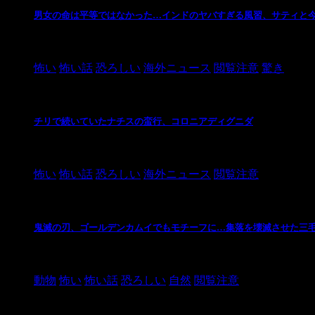
男女の命は平等ではなかった…インドのヤバすぎる風習、サティと
2021/3/26
怖い
怖い話
恐ろしい
海外ニュース
閲覧注意
驚き
チリで続いていたナチスの蛮行、コロニアディグニダ
2021/3/3
怖い
怖い話
恐ろしい
海外ニュース
閲覧注意
鬼滅の刃、ゴールデンカムイでもモチーフに…集落を壊滅させた三
2021/3/3
動物
怖い
怖い話
恐ろしい
自然
閲覧注意