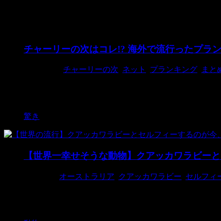
流行
チャーリーの次はコレ!? 海外で流行ったプラ
2015/6/10
チャーリーの次
,
ネット
,
プランキング
,
まと
写真：L&T チャーリーゲームが広まりすぎて禁止に
ング」をご紹介 ...
驚き
【世界一幸せそうな動物】クアッカワラビーと
2015/3/4
オーストラリア
,
クアッカワラビー
,
セルフィ
撮影者：LabelUP 今オーストラリアが新たなkawa
ィーをするのがオー ...