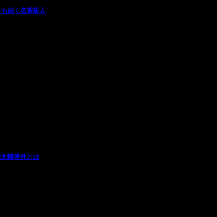
今も続く名誉殺人
毛別羆事件とは