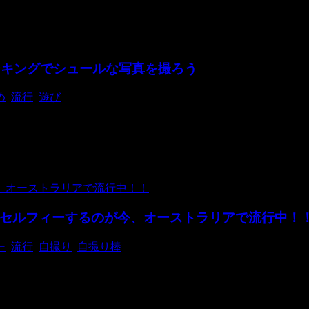
ンキングでシュールな写真を撮ろう
め
,
流行
,
遊び
なっている学校もあるようですね。 チャーリーができない皆さ
セルフィーするのが今、オーストラリアで流行中！
ー
,
流行
,
自撮り
,
自撮り棒
iiの聖地に･･･！ にっこり笑っているように見えるため｢世界一