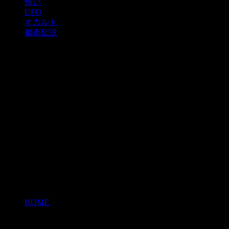
怖い
UFO
オカルト
都市伝説
HOME
>
流行