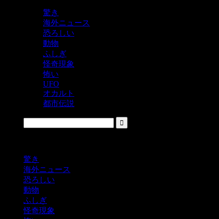
驚き
海外ニュース
恐ろしい
動物
ふしぎ
怪奇現象
怖い
UFO
オカルト
都市伝説
鬼レベルの怖い！をシェアするニュースサイト
驚き
海外ニュース
恐ろしい
動物
ふしぎ
怪奇現象