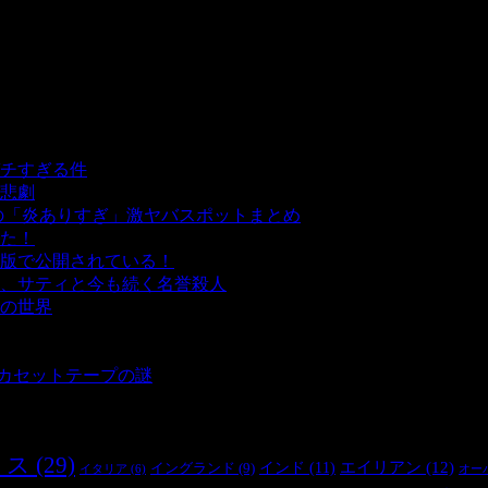
チすぎる件
- 5,443 ビュー
悲劇
- 5,399 ビュー
の「炎ありすぎ」激ヤバスポットまとめ
- 5,010 ビュー
た！
- 4,148 ビュー
版で公開されている！
- 3,452 ビュー
、サティと今も続く名誉殺人
- 3,357 ビュー
の世界
- 3,211 ビュー
 3,187 ビュー
 2,902 ビュー
とカセットテープの謎
- 2,887 ビュー
リス
(29)
インド
(11)
エイリアン
(12)
イングランド
(9)
オー
イタリア
(6)