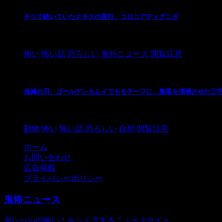
チリで続いていたナチスの蛮行、コロニアディグニダ
2021/3/3
怖い
怖い話
恐ろしい
海外ニュース
閲覧注意
鬼滅の刃、ゴールデンカムイでもモチーフに…集落を壊滅させた三
2021/3/3
動物
怖い
怖い話
恐ろしい
自然
閲覧注意
ホーム
お問い合わせ
広告掲載
プライバシーポリシー
鬼怖ニュース
鬼レベルの怖い！をシェアするニュースサイト