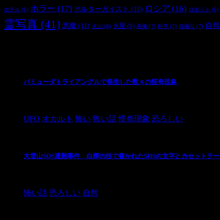
ホラー
(17)
ロシア
(16)
ポルターガイスト
(10)
ホテル
(6)
ロボット
(6)
霊写真
(41)
自然
悪魔
(11)
火星
(9)
画像
(7)
科学
(7)
自撮り
(7)
火山
(6)
最新の投稿
バミューダトライアングルで発生した数々の怪奇現象
2024/10/28
UFO
オカルト
怖い
怖い話
怪奇現象
恐ろしい
大雪山SOS遭難事件 白樺の枝で書かれたSOSの文字とカセットテ
2024/10/20
怖い話
恐ろしい
自然