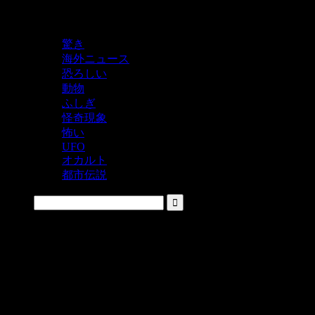
鬼レベルの怖い！をシェアするニュースサイト
驚き
海外ニュース
恐ろしい
動物
ふしぎ
怪奇現象
怖い
UFO
オカルト
都市伝説