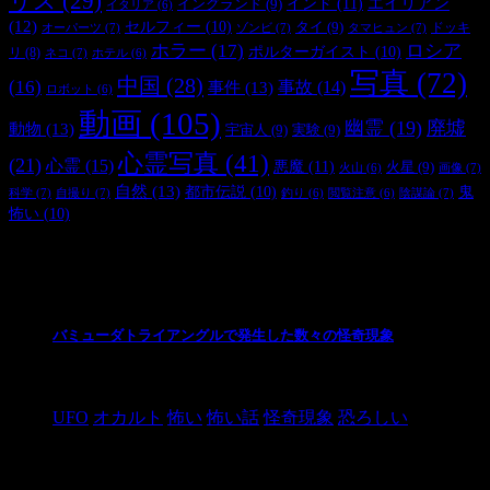
リス
(29)
インド
(11)
エイリアン
イングランド
(9)
イタリア
(6)
(12)
セルフィー
(10)
タイ
(9)
ドッキ
オーパーツ
(7)
ゾンビ
(7)
タマヒュン
(7)
ホラー
(17)
ロシア
ポルターガイスト
(10)
リ
(8)
ネコ
(7)
ホテル
(6)
写真
(72)
中国
(28)
(16)
事件
(13)
事故
(14)
ロボット
(6)
動画
(105)
幽霊
(19)
廃墟
動物
(13)
宇宙人
(9)
実験
(9)
心霊写真
(41)
(21)
心霊
(15)
悪魔
(11)
火星
(9)
画像
(7)
火山
(6)
自然
(13)
都市伝説
(10)
鬼
科学
(7)
自撮り
(7)
陰謀論
(7)
釣り
(6)
閲覧注意
(6)
怖い
(10)
最新の投稿
バミューダトライアングルで発生した数々の怪奇現象
2024/10/28
UFO
オカルト
怖い
怖い話
怪奇現象
恐ろしい