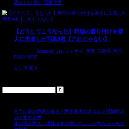
恐ろしい
痛い
閲覧注意
【どうしてこうなった】料理の盛り付けを盛
大に失敗した写真9枚【これじゃない】
2018/3/11
Printerest
,
コレジャナイ
,
写真
,
失敗集
,
料理
,
理想と現実
ふしぎ
驚き
検索
人気の投稿
本当に命の危険がある？世界最大のオカルト博物館が
ガチすぎる件
- 5,426 ビュー
体が崩れ落ち、遺体は光り続けた…ラジウムガールズ