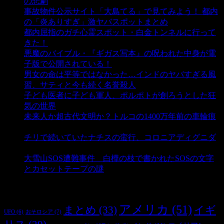
の悲劇
- 5,373 ビュー
事故物件公示サイト「大島てる」で見てみよう！ 都内
の「炎ありすぎ」激ヤバスポットまとめ
- 4,990 ビュー
都内屈指のガチ心霊スポット・白金トンネルに行って
きた！
- 4,131 ビュー
悪魔のバイブル・『ギガス写本』の呪われた中身が電
子版で公開されている！
- 3,444 ビュー
男女の命は平等ではなかった…インドのヤバすぎる風
習、サティと今も続く名誉殺人
- 3,342 ビュー
子ども医者に子ども軍人、ポルポトが創ろうとした狂
気の世界
- 3,193 ビュー
未来人か超古代文明か？トルコの1400万年前の車輪痕
- 3,173 ビュー
チリで続いていたナチスの蛮行、コロニアディグニダ
- 2,891 ビュー
大雪山SOS遭難事件 白樺の枝で書かれたSOSの文字
とカセットテープの謎
- 2,874 ビュー
タグ
アメリカ
(51)
まとめ
(33)
イギ
おそロシア
(7)
UFO
(6)