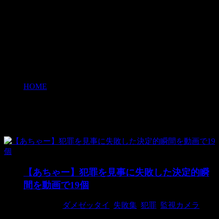
HOME
>
失敗集
失敗集
【あちゃー】犯罪を見事に失敗した決定的瞬
間を動画で19個
2018/9/16
ダメゼッタイ
,
失敗集
,
犯罪
,
監視カメラ