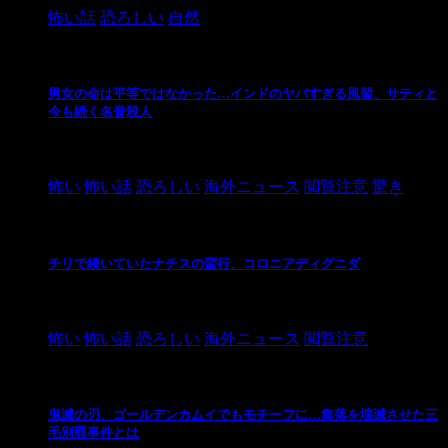
怖い話
恐ろしい
自然
男女の命は平等ではなかった…インドのヤバすぎる風習、サティと
今も続く名誉殺人
2021/3/26
怖い
怖い話
恐ろしい
海外ニュース
閲覧注意
驚き
チリで続いていたナチスの蛮行、コロニアディグニダ
2021/3/3
怖い
怖い話
恐ろしい
海外ニュース
閲覧注意
鬼滅の刃、ゴールデンカムイでもモチーフに…集落を壊滅させた三
毛別羆事件とは