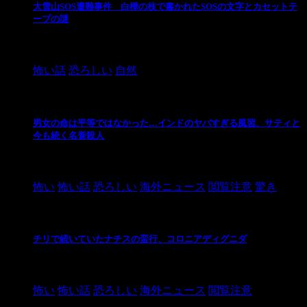
大雪山SOS遭難事件 白樺の枝で書かれたSOSの文字とカセットテ
ープの謎
2024/10/20
怖い話
恐ろしい
自然
男女の命は平等ではなかった…インドのヤバすぎる風習、サティと
今も続く名誉殺人
2021/3/26
怖い
怖い話
恐ろしい
海外ニュース
閲覧注意
驚き
チリで続いていたナチスの蛮行、コロニアディグニダ
2021/3/3
怖い
怖い話
恐ろしい
海外ニュース
閲覧注意