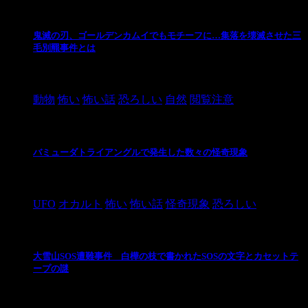
鬼滅の刃、ゴールデンカムイでもモチーフに…集落を壊滅させた三
毛別羆事件とは
2021/3/3
動物
怖い
怖い話
恐ろしい
自然
閲覧注意
バミューダトライアングルで発生した数々の怪奇現象
2024/10/28
UFO
オカルト
怖い
怖い話
怪奇現象
恐ろしい
大雪山SOS遭難事件 白樺の枝で書かれたSOSの文字とカセットテ
ープの謎
2024/10/20