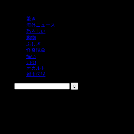
鬼レベルの怖い！をシェアするニュースサイト
驚き
海外ニュース
恐ろしい
動物
ふしぎ
怪奇現象
怖い
UFO
オカルト
都市伝説