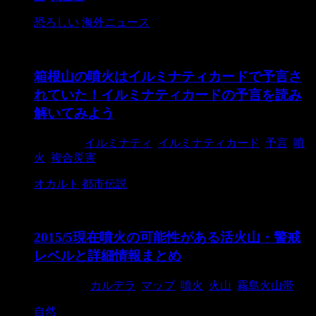
恐ろしい
海外ニュース
箱根山の噴火はイルミナティカードで予言さ
れていた！イルミナティカードの予言を読み
解いてみよう
2015/7/1
イルミナティ
,
イルミナティカード
,
予言
,
噴
火
,
複合災害
オカルト
都市伝説
2015/5現在噴火の可能性がある活火山・警戒
レベルと詳細情報まとめ
2015/5/29
カルデラ
,
マップ
,
噴火
,
火山
,
霧島火山帯
自然