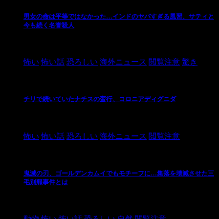
男女の命は平等ではなかった…インドのヤバすぎる風習、サティと
今も続く名誉殺人
2021/3/26
怖い
怖い話
恐ろしい
海外ニュース
閲覧注意
驚き
チリで続いていたナチスの蛮行、コロニアディグニダ
2021/3/3
怖い
怖い話
恐ろしい
海外ニュース
閲覧注意
鬼滅の刃、ゴールデンカムイでもモチーフに…集落を壊滅させた三
毛別羆事件とは
2021/3/3
動物
怖い
怖い話
恐ろしい
自然
閲覧注意