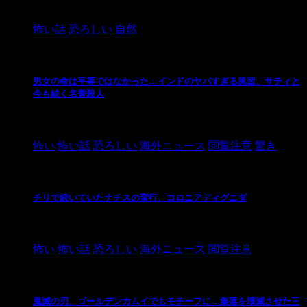
2024/10/20
怖い話
恐ろしい
自然
男女の命は平等ではなかった…インドのヤバすぎる風習、サティと
今も続く名誉殺人
2021/3/26
怖い
怖い話
恐ろしい
海外ニュース
閲覧注意
驚き
チリで続いていたナチスの蛮行、コロニアディグニダ
2021/3/3
怖い
怖い話
恐ろしい
海外ニュース
閲覧注意
鬼滅の刃、ゴールデンカムイでもモチーフに…集落を壊滅させた三