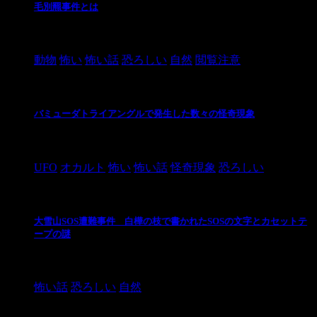
毛別羆事件とは
2021/3/3
動物
怖い
怖い話
恐ろしい
自然
閲覧注意
バミューダトライアングルで発生した数々の怪奇現象
2024/10/28
UFO
オカルト
怖い
怖い話
怪奇現象
恐ろしい
大雪山SOS遭難事件 白樺の枝で書かれたSOSの文字とカセットテ
ープの謎
2024/10/20
怖い話
恐ろしい
自然