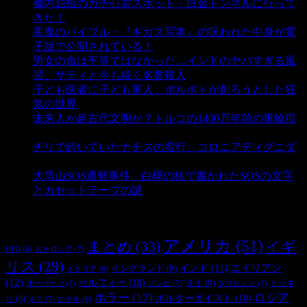
都内屈指のガチ心霊スポット・白金トンネルに行って
きた！
- 4,163 ビュー
悪魔のバイブル・『ギガス写本』の呪われた中身が電
子版で公開されている！
- 3,459 ビュー
男女の命は平等ではなかった…インドのヤバすぎる風
習、サティと今も続く名誉殺人
- 3,364 ビュー
子ども医者に子ども軍人、ポルポトが創ろうとした狂
気の世界
- 3,225 ビュー
未来人か超古代文明か？トルコの1400万年前の車輪痕
- 3,196 ビュー
チリで続いていたナチスの蛮行、コロニアディグニダ
- 2,908 ビュー
大雪山SOS遭難事件 白樺の枝で書かれたSOSの文字
とカセットテープの謎
- 2,898 ビュー
タグ
アメリカ
(51)
まとめ
(33)
イギ
おそロシア
(7)
UFO
(6)
リス
(29)
インド
(11)
エイリアン
イングランド
(9)
イタリア
(6)
(12)
セルフィー
(10)
タイ
(9)
ドッキ
オーパーツ
(7)
ゾンビ
(7)
タマヒュン
(7)
ホラー
(17)
ロシア
ポルターガイスト
(10)
リ
(8)
ネコ
(7)
ホテル
(6)