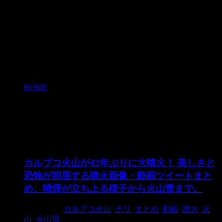
HOME
>
噴火
噴火
カルブコ火山が42年ぶりに大噴火！ 美しさと
恐怖が同居する噴火画像・動画ツイートまと
め。噴煙が立ち上る様子から火山雷まで。
2018/2/25
カルブコ火山
,
チリ
,
まとめ
,
動画
,
噴火
,
火
山
,
火山雷