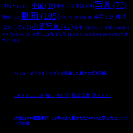
写真
(72)
中国
(28)
(16)
事件
(13)
事故
(14)
ロボット
(6)
動画
(105)
幽霊
(19)
廃墟
動物
(13)
宇宙人
(9)
実験
(9)
心霊写真
(41)
(21)
心霊
(15)
悪魔
(11)
火星
(9)
画像
(7)
火山
(6)
自然
(13)
都市伝説
(10)
鬼
科学
(7)
自撮り
(7)
陰謀論
(7)
釣り
(6)
閲覧注意
(6)
怖い
(10)
最新の投稿
バミューダトライアングルで発生した数々の怪奇現象
2024/10/28
UFO
オカルト
怖い
怖い話
怪奇現象
恐ろしい
大雪山SOS遭難事件 白樺の枝で書かれたSOSの文字とカセットテ
ープの謎