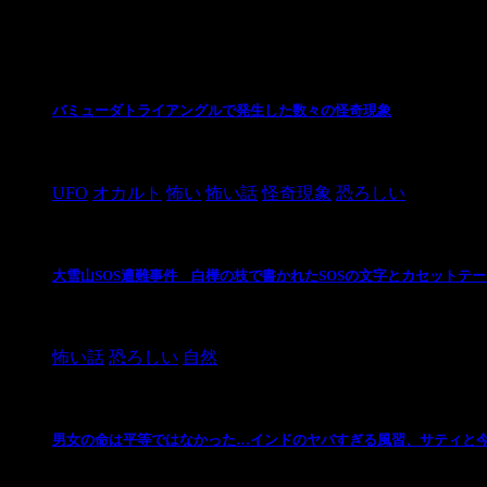
最新の投稿
バミューダトライアングルで発生した数々の怪奇現象
2024/10/28
UFO
オカルト
怖い
怖い話
怪奇現象
恐ろしい
大雪山SOS遭難事件 白樺の枝で書かれたSOSの文字とカセットテ
2024/10/20
怖い話
恐ろしい
自然
男女の命は平等ではなかった…インドのヤバすぎる風習、サティと
2021/3/26