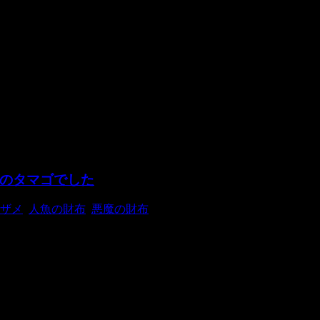
のタマゴでした
ザメ
,
人魚の財布
,
悪魔の財布
様なものを持ったこの生き物はなんでしょうこれ？ エイリアンでしょ