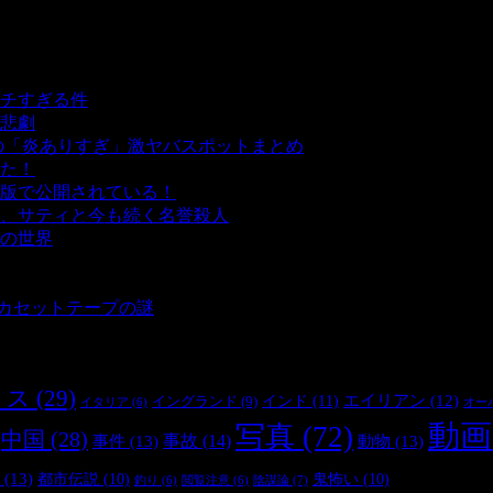
チすぎる件
- 5,433 ビュー
悲劇
- 5,382 ビュー
の「炎ありすぎ」激ヤバスポットまとめ
- 5,001 ビュー
た！
- 4,137 ビュー
版で公開されている！
- 3,447 ビュー
、サティと今も続く名誉殺人
- 3,350 ビュー
の世界
- 3,204 ビュー
 3,180 ビュー
 2,897 ビュー
とカセットテープの謎
- 2,881 ビュー
リス
(29)
インド
(11)
エイリアン
(12)
イングランド
(9)
オー
イタリア
(6)
動画
写真
(72)
中国
(28)
事件
(13)
事故
(14)
動物
(13)
(13)
都市伝説
(10)
鬼怖い
(10)
陰謀論
(7)
釣り
(6)
閲覧注意
(6)