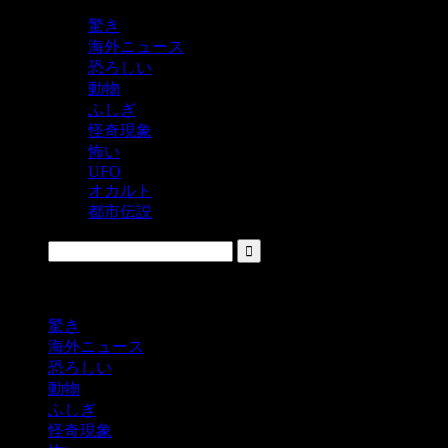
驚き
海外ニュース
恐ろしい
動物
ふしぎ
怪奇現象
怖い
UFO
オカルト
都市伝説
鬼レベルの怖い！をシェアするニュースサイト
驚き
海外ニュース
恐ろしい
動物
ふしぎ
怪奇現象