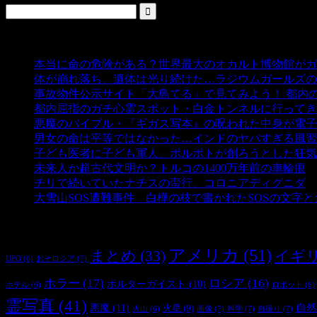
人気の投稿
本当に命の危険がある？世界最大のオカルト博物館がガ
体が崩れ落ち、遺体は光り続けた…ラジウムガールズの
事故物件公示サイト「大島てる」で見てみよう！ 都内
都内屈指のガチ心霊スポット・白金トンネルに行ってき
悪魔のバイブル・『ギガス写本』の呪われた中身が電子
男女の命は平等ではなかった…インドのヤバすぎる風習
子ども医者に子ども軍人、ポルポトが創ろうとした狂気
未来人か超古代文明か？トルコの1400万年前の車輪痕
-
チリで続いていたナチスの蛮行、コロニアディグニダ
-
大雪山SOS遭難事件 白樺の枝で書かれたSOSの文字
タグ
アメリカ
(51)
まとめ
(33)
イギ
おそロシア
(7)
UFO
(6)
ホラー
(17)
ロシア
(16)
ポルターガイスト
(10)
ホテル
(6)
ロボット
(6)
霊写真
(41)
自然
悪魔
(11)
火星
(9)
画像
(7)
科学
(7)
自撮り
(7)
火山
(6)