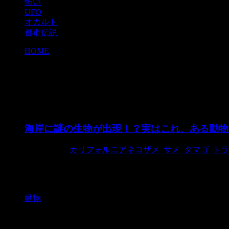
怖い
UFO
オカルト
都市伝説
HOME
>
人魚の財布
人魚の財布
海岸に謎の生物が出現！？実はこれ、ある動物
2017/11/15
カリフォルニアネコザメ
,
サメ
,
タマゴ
,
トラ
写真：MissBlue Kitty 4つの尖ったツノの
のタマ ...
動物
検索