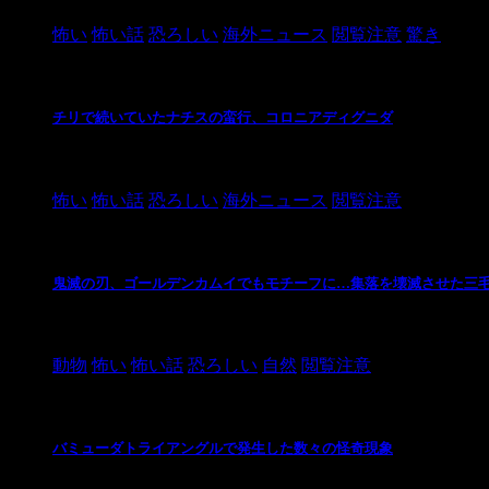
怖い
怖い話
恐ろしい
海外ニュース
閲覧注意
驚き
チリで続いていたナチスの蛮行、コロニアディグニダ
2021/3/3
怖い
怖い話
恐ろしい
海外ニュース
閲覧注意
鬼滅の刃、ゴールデンカムイでもモチーフに…集落を壊滅させた三
2021/3/3
動物
怖い
怖い話
恐ろしい
自然
閲覧注意
バミューダトライアングルで発生した数々の怪奇現象