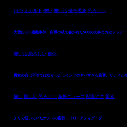
2024/10/28
UFO
オカルト
怖い
怖い話
怪奇現象
恐ろしい
大雪山SOS遭難事件 白樺の枝で書かれたSOSの文字とカセットテ
2024/10/20
怖い話
恐ろしい
自然
男女の命は平等ではなかった…インドのヤバすぎる風習、サティと
2021/3/26
怖い
怖い話
恐ろしい
海外ニュース
閲覧注意
驚き
チリで続いていたナチスの蛮行、コロニアディグニダ