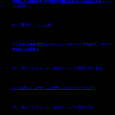
大雪山SOS遭難事件 白樺の枝で書かれたSOSの文字とカセットテ
ープの謎
2024/10/20
怖い話
恐ろしい
自然
男女の命は平等ではなかった…インドのヤバすぎる風習、サティと
今も続く名誉殺人
2021/3/26
怖い
怖い話
恐ろしい
海外ニュース
閲覧注意
驚き
チリで続いていたナチスの蛮行、コロニアディグニダ
2021/3/3
怖い
怖い話
恐ろしい
海外ニュース
閲覧注意