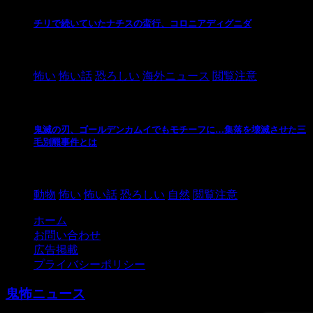
チリで続いていたナチスの蛮行、コロニアディグニダ
2021/3/3
怖い
怖い話
恐ろしい
海外ニュース
閲覧注意
鬼滅の刃、ゴールデンカムイでもモチーフに…集落を壊滅させた三
毛別羆事件とは
2021/3/3
動物
怖い
怖い話
恐ろしい
自然
閲覧注意
ホーム
お問い合わせ
広告掲載
プライバシーポリシー
鬼怖ニュース