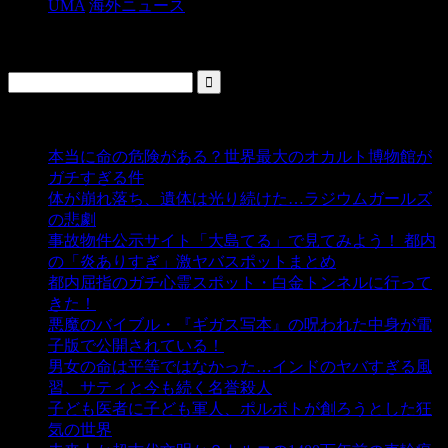
UMA
海外ニュース
検索
人気の投稿
本当に命の危険がある？世界最大のオカルト博物館が
ガチすぎる件
- 5,443 ビュー
体が崩れ落ち、遺体は光り続けた…ラジウムガールズ
の悲劇
- 5,402 ビュー
事故物件公示サイト「大島てる」で見てみよう！ 都内
の「炎ありすぎ」激ヤバスポットまとめ
- 5,011 ビュー
都内屈指のガチ心霊スポット・白金トンネルに行って
きた！
- 4,149 ビュー
悪魔のバイブル・『ギガス写本』の呪われた中身が電
子版で公開されている！
- 3,452 ビュー
男女の命は平等ではなかった…インドのヤバすぎる風
習、サティと今も続く名誉殺人
- 3,357 ビュー
子ども医者に子ども軍人、ポルポトが創ろうとした狂
気の世界
- 3,213 ビュー