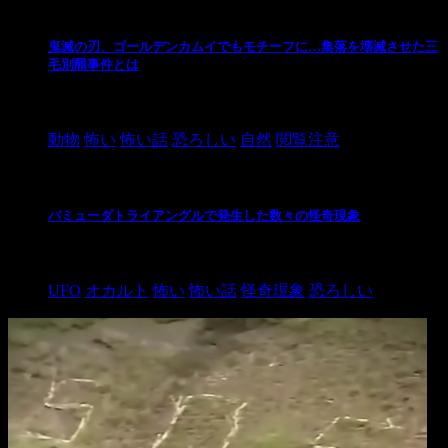
鬼滅の刃、ゴールデンカムイでもモチーフに…集落を壊滅させた三
毛別羆事件とは
2021/3/3
動物
怖い
怖い話
恐ろしい
自然
閲覧注意
バミューダトライアングルで発生した数々の怪奇現象
2024/10/28
UFO
オカルト
怖い
怖い話
怪奇現象
恐ろしい