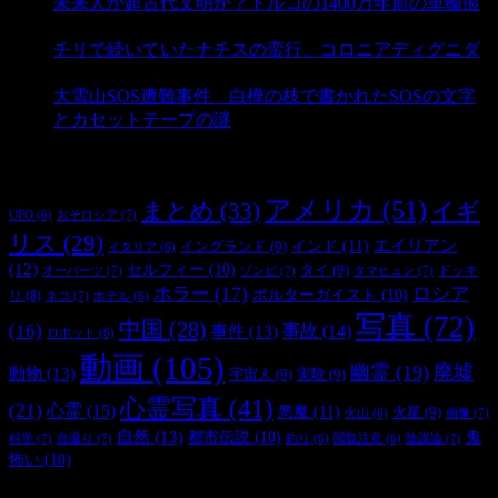
未来人か超古代文明か？トルコの1400万年前の車輪痕
- 3,189 ビュー
チリで続いていたナチスの蛮行、コロニアディグニダ
- 2,902 ビュー
大雪山SOS遭難事件 白樺の枝で書かれたSOSの文字
とカセットテープの謎
- 2,887 ビュー
タグ
アメリカ
(51)
まとめ
(33)
イギ
おそロシア
(7)
UFO
(6)
リス
(29)
インド
(11)
エイリアン
イングランド
(9)
イタリア
(6)
(12)
セルフィー
(10)
タイ
(9)
ドッキ
オーパーツ
(7)
ゾンビ
(7)
タマヒュン
(7)
ホラー
(17)
ロシア
ポルターガイスト
(10)
リ
(8)
ネコ
(7)
ホテル
(6)
写真
(72)
中国
(28)
(16)
事件
(13)
事故
(14)
ロボット
(6)
動画
(105)
幽霊
(19)
廃墟
動物
(13)
宇宙人
(9)
実験
(9)
心霊写真
(41)
(21)
心霊
(15)
悪魔
(11)
火星
(9)
画像
(7)
火山
(6)
自然
(13)
都市伝説
(10)
鬼
科学
(7)
自撮り
(7)
陰謀論
(7)
釣り
(6)
閲覧注意
(6)
怖い
(10)