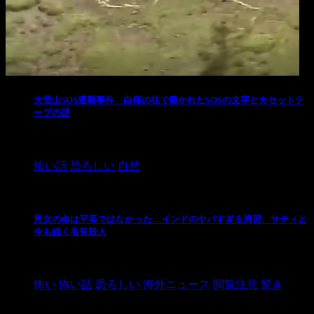
大雪山SOS遭難事件 白樺の枝で書かれたSOSの文字とカセットテ
ープの謎
2024/10/20
怖い話
恐ろしい
自然
男女の命は平等ではなかった…インドのヤバすぎる風習、サティと
今も続く名誉殺人
2021/3/26
怖い
怖い話
恐ろしい
海外ニュース
閲覧注意
驚き