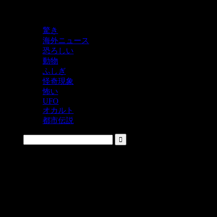
鬼レベルの怖い！をシェアするニュースサイト
驚き
海外ニュース
恐ろしい
動物
ふしぎ
怪奇現象
怖い
UFO
オカルト
都市伝説