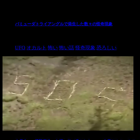
最新の投稿
バミューダトライアングルで発生した数々の怪奇現象
2024/10/28
UFO
オカルト
怖い
怖い話
怪奇現象
恐ろしい