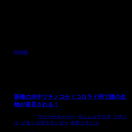
HOME
>
メキシコサラマンダー
メキシコサラマンダー
新種の水中ツチノコか！コロラド州で謎の生
物が発見される！
2015/5/19
ウーパールーパー
,
サンショウウオ
,
ツチノ
コ
,
メキシコサラマンダー
,
水中ツチノコ