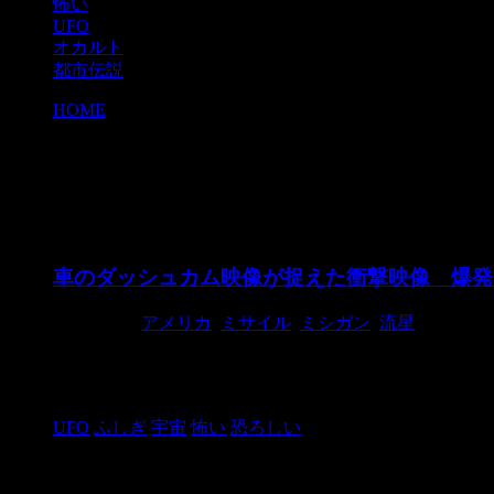
怖い
UFO
オカルト
都市伝説
HOME
>
ミシガン
ミシガン
車のダッシュカム映像が捉えた衝撃映像 爆発
2019/1/14
アメリカ
,
ミサイル
,
ミシガン
,
流星
ミシガン州で車を運転中のドライバが偶然流星を見まし
発しています。 米国地質調査所による ...
UFO
ふしぎ
宇宙
怖い
恐ろしい
検索