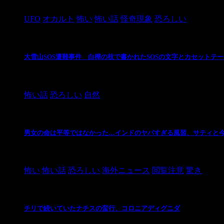
2024/10/28
UFO
オカルト
怖い
怖い話
怪奇現象
恐ろしい
大雪山SOS遭難事件 白樺の枝で書かれたSOSの文字とカセットテ
2024/10/20
怖い話
恐ろしい
自然
男女の命は平等ではなかった…インドのヤバすぎる風習、サティと
2021/3/26
怖い
怖い話
恐ろしい
海外ニュース
閲覧注意
驚き
チリで続いていたナチスの蛮行、コロニアディグニダ