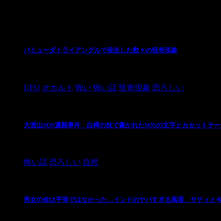
最新の投稿
バミューダトライアングルで発生した数々の怪奇現象
2024/10/28
UFO
オカルト
怖い
怖い話
怪奇現象
恐ろしい
大雪山SOS遭難事件 白樺の枝で書かれたSOSの文字とカセットテ
2024/10/20
怖い話
恐ろしい
自然
男女の命は平等ではなかった…インドのヤバすぎる風習、サティと
2021/3/26