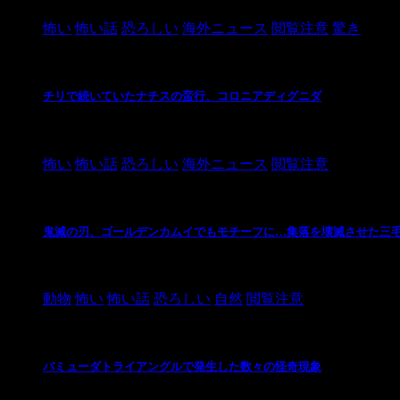
怖い
怖い話
恐ろしい
海外ニュース
閲覧注意
驚き
チリで続いていたナチスの蛮行、コロニアディグニダ
2021/3/3
怖い
怖い話
恐ろしい
海外ニュース
閲覧注意
鬼滅の刃、ゴールデンカムイでもモチーフに…集落を壊滅させた三
2021/3/3
動物
怖い
怖い話
恐ろしい
自然
閲覧注意
バミューダトライアングルで発生した数々の怪奇現象