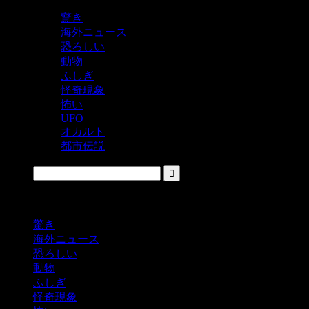
驚き
海外ニュース
恐ろしい
動物
ふしぎ
怪奇現象
怖い
UFO
オカルト
都市伝説
鬼レベルの怖い！をシェアするニュースサイト
驚き
海外ニュース
恐ろしい
動物
ふしぎ
怪奇現象