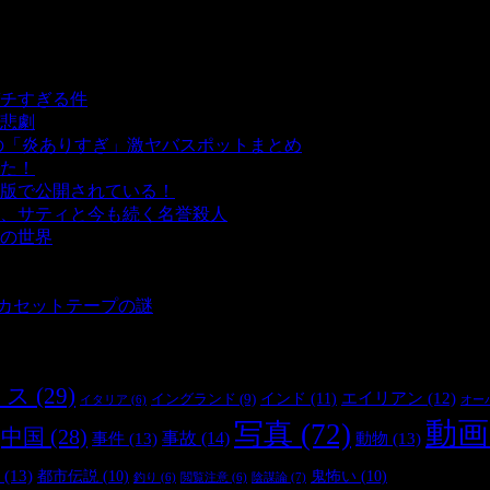
チすぎる件
- 5,428 ビュー
悲劇
- 5,374 ビュー
の「炎ありすぎ」激ヤバスポットまとめ
- 4,991 ビュー
た！
- 4,132 ビュー
版で公開されている！
- 3,444 ビュー
、サティと今も続く名誉殺人
- 3,344 ビュー
の世界
- 3,194 ビュー
 3,175 ビュー
 2,892 ビュー
とカセットテープの謎
- 2,874 ビュー
リス
(29)
インド
(11)
エイリアン
(12)
イングランド
(9)
オー
イタリア
(6)
動画
写真
(72)
中国
(28)
事件
(13)
事故
(14)
動物
(13)
(13)
都市伝説
(10)
鬼怖い
(10)
陰謀論
(7)
釣り
(6)
閲覧注意
(6)