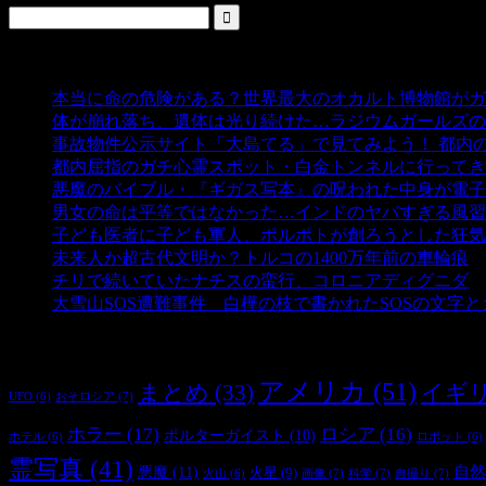
人気の投稿
本当に命の危険がある？世界最大のオカルト博物館がガ
体が崩れ落ち、遺体は光り続けた…ラジウムガールズの
事故物件公示サイト「大島てる」で見てみよう！ 都内
都内屈指のガチ心霊スポット・白金トンネルに行ってき
悪魔のバイブル・『ギガス写本』の呪われた中身が電子
男女の命は平等ではなかった…インドのヤバすぎる風習
子ども医者に子ども軍人、ポルポトが創ろうとした狂気
未来人か超古代文明か？トルコの1400万年前の車輪痕
-
チリで続いていたナチスの蛮行、コロニアディグニダ
-
大雪山SOS遭難事件 白樺の枝で書かれたSOSの文字
タグ
アメリカ
(51)
まとめ
(33)
イギ
おそロシア
(7)
UFO
(6)
ホラー
(17)
ロシア
(16)
ポルターガイスト
(10)
ホテル
(6)
ロボット
(6)
霊写真
(41)
自然
悪魔
(11)
火星
(9)
画像
(7)
科学
(7)
自撮り
(7)
火山
(6)