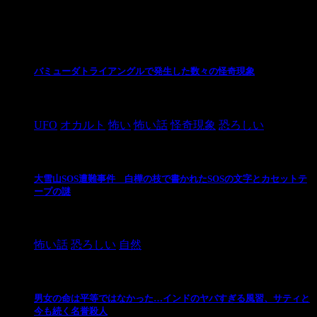
最新の投稿
バミューダトライアングルで発生した数々の怪奇現象
2024/10/28
UFO
オカルト
怖い
怖い話
怪奇現象
恐ろしい
大雪山SOS遭難事件 白樺の枝で書かれたSOSの文字とカセットテ
ープの謎
2024/10/20
怖い話
恐ろしい
自然
男女の命は平等ではなかった…インドのヤバすぎる風習、サティと
今も続く名誉殺人