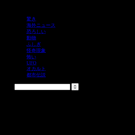
鬼レベルの怖い！をシェアするニュースサイト
驚き
海外ニュース
恐ろしい
動物
ふしぎ
怪奇現象
怖い
UFO
オカルト
都市伝説