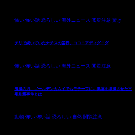
2021/3/26
怖い
怖い話
恐ろしい
海外ニュース
閲覧注意
驚き
チリで続いていたナチスの蛮行、コロニアディグニダ
2021/3/3
怖い
怖い話
恐ろしい
海外ニュース
閲覧注意
鬼滅の刃、ゴールデンカムイでもモチーフに…集落を壊滅させた三
毛別羆事件とは
2021/3/3
動物
怖い
怖い話
恐ろしい
自然
閲覧注意