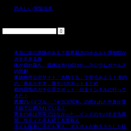
恐ろしい
閲覧注意
検索
人気の投稿
本当に命の危険がある？世界最大のオカルト博物館が
ガチすぎる件
- 5,435 ビュー
体が崩れ落ち、遺体は光り続けた…ラジウムガールズ
の悲劇
- 5,387 ビュー
事故物件公示サイト「大島てる」で見てみよう！ 都内
の「炎ありすぎ」激ヤバスポットまとめ
- 5,005 ビュー
都内屈指のガチ心霊スポット・白金トンネルに行って
きた！
- 4,140 ビュー
悪魔のバイブル・『ギガス写本』の呪われた中身が電
子版で公開されている！
- 3,449 ビュー
男女の命は平等ではなかった…インドのヤバすぎる風
習、サティと今も続く名誉殺人
- 3,355 ビュー
子ども医者に子ども軍人、ポルポトが創ろうとした狂