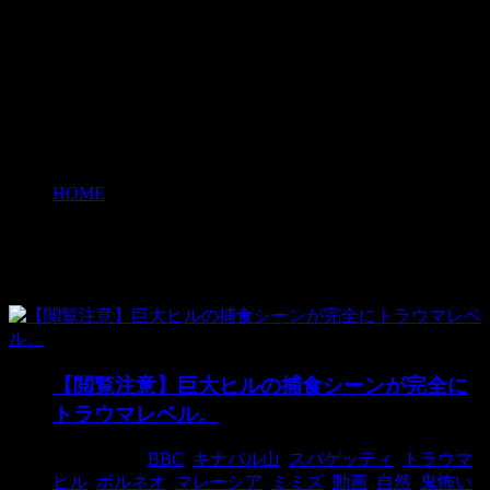
HOME
>
ボルネオ
ボルネオ
【閲覧注意】巨大ヒルの捕食シーンが完全に
トラウマレベル。
2017/11/15
BBC
,
キナバル山
,
スパゲッティ
,
トラウマ
,
ヒル
,
ボルネオ
,
マレーシア
,
ミミズ
,
動画
,
自然
,
鬼怖い