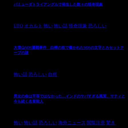
バミューダトライアングルで発生した数々の怪奇現象
2024/10/28
UFO
オカルト
怖い
怖い話
怪奇現象
恐ろしい
大雪山SOS遭難事件 白樺の枝で書かれたSOSの文字とカセットテ
ープの謎
2024/10/20
怖い話
恐ろしい
自然
男女の命は平等ではなかった…インドのヤバすぎる風習、サティと
今も続く名誉殺人
2021/3/26
怖い
怖い話
恐ろしい
海外ニュース
閲覧注意
驚き