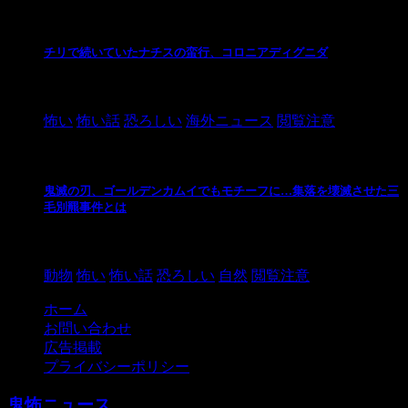
チリで続いていたナチスの蛮行、コロニアディグニダ
2021/3/3
怖い
怖い話
恐ろしい
海外ニュース
閲覧注意
鬼滅の刃、ゴールデンカムイでもモチーフに…集落を壊滅させた三
毛別羆事件とは
2021/3/3
動物
怖い
怖い話
恐ろしい
自然
閲覧注意
ホーム
お問い合わせ
広告掲載
プライバシーポリシー
鬼怖ニュース