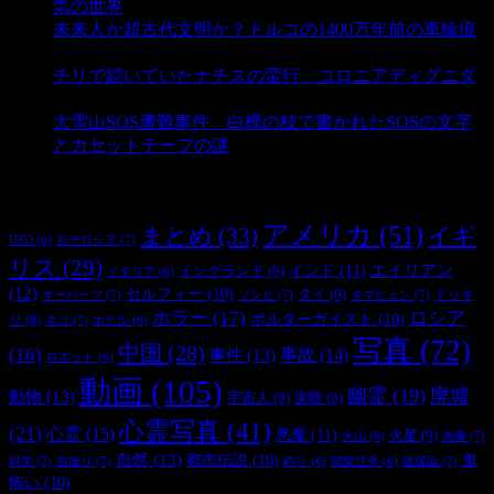
気の世界
- 3,208 ビュー
未来人か超古代文明か？トルコの1400万年前の車輪痕
- 3,181 ビュー
チリで続いていたナチスの蛮行、コロニアディグニダ
- 2,899 ビュー
大雪山SOS遭難事件 白樺の枝で書かれたSOSの文字
とカセットテープの謎
- 2,883 ビュー
タグ
アメリカ
(51)
まとめ
(33)
イギ
おそロシア
(7)
UFO
(6)
リス
(29)
インド
(11)
エイリアン
イングランド
(9)
イタリア
(6)
(12)
セルフィー
(10)
タイ
(9)
ドッキ
オーパーツ
(7)
ゾンビ
(7)
タマヒュン
(7)
ホラー
(17)
ロシア
ポルターガイスト
(10)
リ
(8)
ネコ
(7)
ホテル
(6)
写真
(72)
中国
(28)
(16)
事件
(13)
事故
(14)
ロボット
(6)
動画
(105)
幽霊
(19)
廃墟
動物
(13)
宇宙人
(9)
実験
(9)
心霊写真
(41)
(21)
心霊
(15)
悪魔
(11)
火星
(9)
画像
(7)
火山
(6)
自然
(13)
都市伝説
(10)
鬼
科学
(7)
自撮り
(7)
陰謀論
(7)
釣り
(6)
閲覧注意
(6)
怖い
(10)