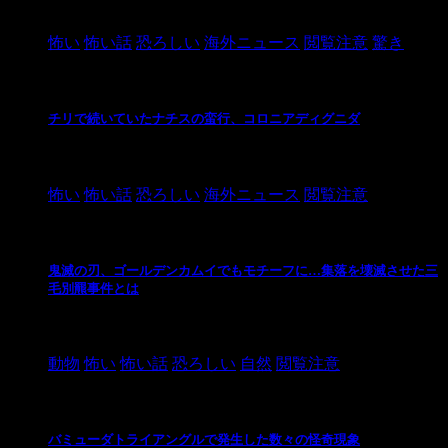
2021/3/26
怖い
怖い話
恐ろしい
海外ニュース
閲覧注意
驚き
チリで続いていたナチスの蛮行、コロニアディグニダ
2021/3/3
怖い
怖い話
恐ろしい
海外ニュース
閲覧注意
鬼滅の刃、ゴールデンカムイでもモチーフに…集落を壊滅させた三
毛別羆事件とは
2021/3/3
動物
怖い
怖い話
恐ろしい
自然
閲覧注意
バミューダトライアングルで発生した数々の怪奇現象