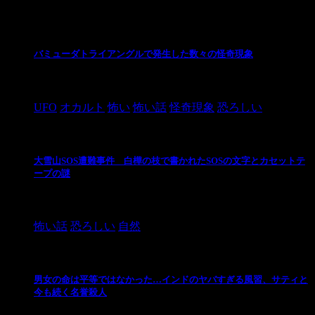
最新の投稿
バミューダトライアングルで発生した数々の怪奇現象
2024/10/28
UFO
オカルト
怖い
怖い話
怪奇現象
恐ろしい
大雪山SOS遭難事件 白樺の枝で書かれたSOSの文字とカセットテ
ープの謎
2024/10/20
怖い話
恐ろしい
自然
男女の命は平等ではなかった…インドのヤバすぎる風習、サティと
今も続く名誉殺人