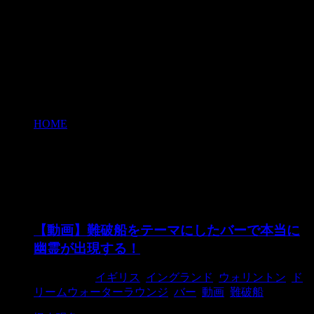
HOME
>
バー
バー
【動画】難破船をテーマにしたバーで本当に
幽霊が出現する！
2017/12/28
イギリス
,
イングランド
,
ウォリントン
,
ド
リームウォーターラウンジ
,
バー
,
動画
,
難破船