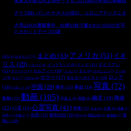
未来人か超古代文明か？トルコの1400万年前の車輪痕
- 3,193 ビュー
チリで続いていたナチスの蛮行、コロニアディグニダ
- 2,907 ビュー
大雪山SOS遭難事件 白樺の枝で書かれたSOSの文字
とカセットテープの謎
- 2,890 ビュー
タグ
アメリカ
(51)
まとめ
(33)
イギ
おそロシア
(7)
UFO
(6)
リス
(29)
インド
(11)
エイリアン
イングランド
(9)
イタリア
(6)
(12)
セルフィー
(10)
タイ
(9)
ドッキ
オーパーツ
(7)
ゾンビ
(7)
タマヒュン
(7)
ホラー
(17)
ロシア
ポルターガイスト
(10)
リ
(8)
ネコ
(7)
ホテル
(6)
写真
(72)
中国
(28)
(16)
事件
(13)
事故
(14)
ロボット
(6)
動画
(105)
幽霊
(19)
廃墟
動物
(13)
宇宙人
(9)
実験
(9)
心霊写真
(41)
(21)
心霊
(15)
悪魔
(11)
火星
(9)
画像
(7)
火山
(6)
自然
(13)
都市伝説
(10)
鬼
科学
(7)
自撮り
(7)
陰謀論
(7)
釣り
(6)
閲覧注意
(6)
怖い
(10)