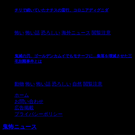
チリで続いていたナチスの蛮行、コロニアディグニダ
2021/3/3
怖い
怖い話
恐ろしい
海外ニュース
閲覧注意
鬼滅の刃、ゴールデンカムイでもモチーフに…集落を壊滅させた三
毛別羆事件とは
2021/3/3
動物
怖い
怖い話
恐ろしい
自然
閲覧注意
ホーム
お問い合わせ
広告掲載
プライバシーポリシー
鬼怖ニュース