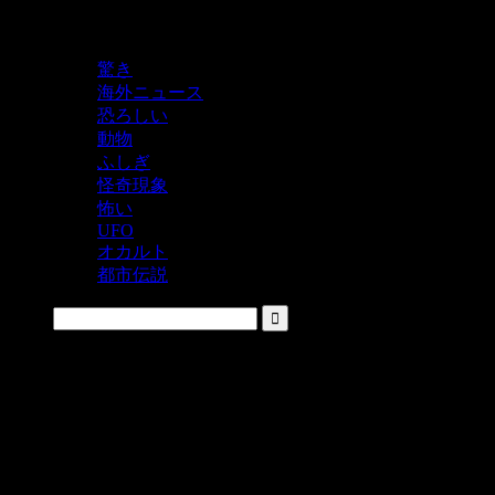
鬼レベルの怖い！をシェアするニュースサイト
驚き
海外ニュース
恐ろしい
動物
ふしぎ
怪奇現象
怖い
UFO
オカルト
都市伝説