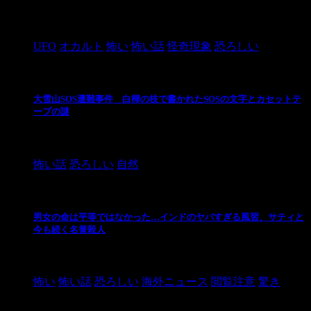
2024/10/28
UFO
オカルト
怖い
怖い話
怪奇現象
恐ろしい
大雪山SOS遭難事件 白樺の枝で書かれたSOSの文字とカセットテ
ープの謎
2024/10/20
怖い話
恐ろしい
自然
男女の命は平等ではなかった…インドのヤバすぎる風習、サティと
今も続く名誉殺人
2021/3/26
怖い
怖い話
恐ろしい
海外ニュース
閲覧注意
驚き