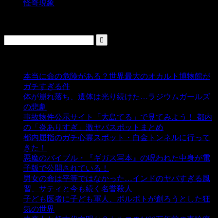
怪奇現象
検索
人気の投稿
本当に命の危険がある？世界最大のオカルト博物館が
ガチすぎる件
- 5,451 ビュー
体が崩れ落ち、遺体は光り続けた…ラジウムガールズ
の悲劇
- 5,409 ビュー
事故物件公示サイト「大島てる」で見てみよう！ 都内
の「炎ありすぎ」激ヤバスポットまとめ
- 5,017 ビュー
都内屈指のガチ心霊スポット・白金トンネルに行って
きた！
- 4,156 ビュー
悪魔のバイブル・『ギガス写本』の呪われた中身が電
子版で公開されている！
- 3,457 ビュー
男女の命は平等ではなかった…インドのヤバすぎる風
習、サティと今も続く名誉殺人
- 3,363 ビュー
子ども医者に子ども軍人、ポルポトが創ろうとした狂
気の世界
- 3,221 ビュー