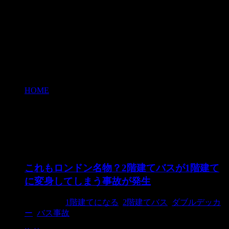
HOME
>
バス事故
バス事故
これもロンドン名物？2階建てバスが1階建て
に変身してしまう事故が発生
2015/7/23
1階建てになる
,
2階建てバス
,
ダブルデッカ
ー
,
バス事故