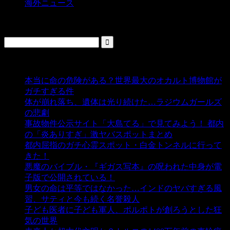
海外ニュース
検索
人気の投稿
本当に命の危険がある？世界最大のオカルト博物館が
ガチすぎる件
- 5,431 ビュー
体が崩れ落ち、遺体は光り続けた…ラジウムガールズ
の悲劇
- 5,381 ビュー
事故物件公示サイト「大島てる」で見てみよう！ 都内
の「炎ありすぎ」激ヤバスポットまとめ
- 4,997 ビュー
都内屈指のガチ心霊スポット・白金トンネルに行って
きた！
- 4,135 ビュー
悪魔のバイブル・『ギガス写本』の呪われた中身が電
子版で公開されている！
- 3,446 ビュー
男女の命は平等ではなかった…インドのヤバすぎる風
習、サティと今も続く名誉殺人
- 3,349 ビュー
子ども医者に子ども軍人、ポルポトが創ろうとした狂
気の世界
- 3,203 ビュー