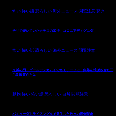
2021/3/26
怖い
怖い話
恐ろしい
海外ニュース
閲覧注意
驚き
チリで続いていたナチスの蛮行、コロニアディグニダ
2021/3/3
怖い
怖い話
恐ろしい
海外ニュース
閲覧注意
鬼滅の刃、ゴールデンカムイでもモチーフに…集落を壊滅させた三
毛別羆事件とは
2021/3/3
動物
怖い
怖い話
恐ろしい
自然
閲覧注意
バミューダトライアングルで発生した数々の怪奇現象