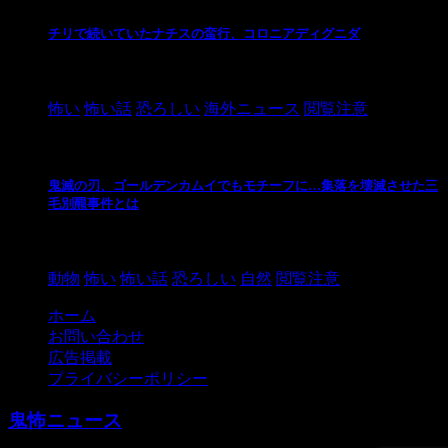
チリで続いていたナチスの蛮行、コロニアディグニダ
2021/3/3
怖い
怖い話
恐ろしい
海外ニュース
閲覧注意
鬼滅の刃、ゴールデンカムイでもモチーフに…集落を壊滅させた三
毛別羆事件とは
2021/3/3
動物
怖い
怖い話
恐ろしい
自然
閲覧注意
ホーム
お問い合わせ
広告掲載
プライバシーポリシー
鬼怖ニュース