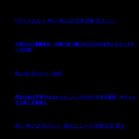
2024/10/28
UFO
オカルト
怖い
怖い話
怪奇現象
恐ろしい
大雪山SOS遭難事件 白樺の枝で書かれたSOSの文字とカセットテ
ープの謎
2024/10/20
怖い話
恐ろしい
自然
男女の命は平等ではなかった…インドのヤバすぎる風習、サティと
今も続く名誉殺人
2021/3/26
怖い
怖い話
恐ろしい
海外ニュース
閲覧注意
驚き