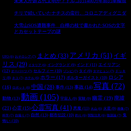
未来人か超古代文明か？トルコの1400万年前の車輪痕
- 3,178 ビュー
チリで続いていたナチスの蛮行、コロニアディグニダ
- 2,895 ビュー
大雪山SOS遭難事件 白樺の枝で書かれたSOSの文字
とカセットテープの謎
- 2,876 ビュー
タグ
アメリカ
(51)
まとめ
(33)
イギ
おそロシア
(7)
UFO
(6)
リス
(29)
インド
(11)
エイリアン
イングランド
(9)
イタリア
(6)
(12)
セルフィー
(10)
タイ
(9)
ドッキ
オーパーツ
(7)
ゾンビ
(7)
タマヒュン
(7)
ホラー
(17)
ロシア
ポルターガイスト
(10)
リ
(8)
ネコ
(7)
ホテル
(6)
写真
(72)
中国
(28)
(16)
事件
(13)
事故
(14)
ロボット
(6)
動画
(105)
幽霊
(19)
廃墟
動物
(13)
宇宙人
(9)
実験
(9)
心霊写真
(41)
(21)
心霊
(15)
悪魔
(11)
火星
(9)
画像
(7)
火山
(6)
自然
(13)
都市伝説
(10)
鬼
科学
(7)
自撮り
(7)
陰謀論
(7)
釣り
(6)
閲覧注意
(6)
怖い
(10)