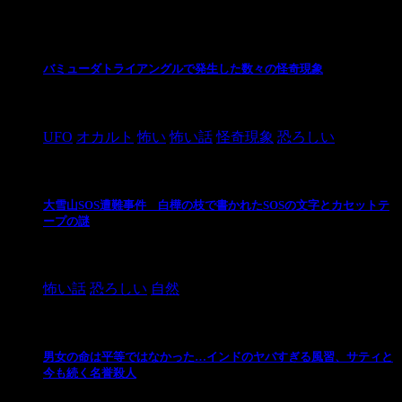
最新の投稿
バミューダトライアングルで発生した数々の怪奇現象
2024/10/28
UFO
オカルト
怖い
怖い話
怪奇現象
恐ろしい
大雪山SOS遭難事件 白樺の枝で書かれたSOSの文字とカセットテ
ープの謎
2024/10/20
怖い話
恐ろしい
自然
男女の命は平等ではなかった…インドのヤバすぎる風習、サティと
今も続く名誉殺人