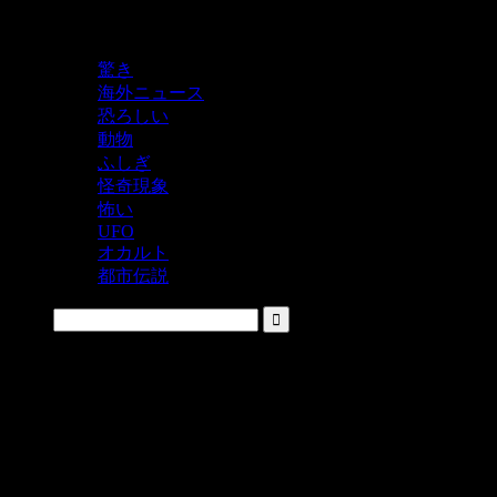
鬼レベルの怖い！をシェアするニュースサイト
驚き
海外ニュース
恐ろしい
動物
ふしぎ
怪奇現象
怖い
UFO
オカルト
都市伝説