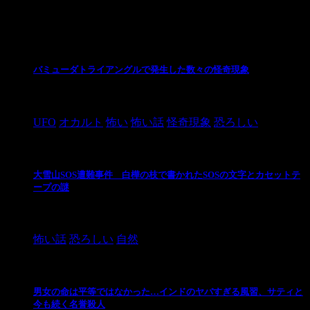
最新の投稿
バミューダトライアングルで発生した数々の怪奇現象
2024/10/28
UFO
オカルト
怖い
怖い話
怪奇現象
恐ろしい
大雪山SOS遭難事件 白樺の枝で書かれたSOSの文字とカセットテ
ープの謎
2024/10/20
怖い話
恐ろしい
自然
男女の命は平等ではなかった…インドのヤバすぎる風習、サティと
今も続く名誉殺人