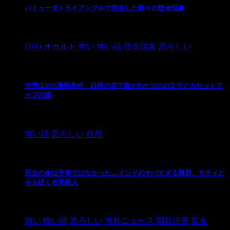
バミューダトライアングルで発生した数々の怪奇現象
2024/10/28
UFO
オカルト
怖い
怖い話
怪奇現象
恐ろしい
大雪山SOS遭難事件 白樺の枝で書かれたSOSの文字とカセットテ
ープの謎
2024/10/20
怖い話
恐ろしい
自然
男女の命は平等ではなかった…インドのヤバすぎる風習、サティと
今も続く名誉殺人
2021/3/26
怖い
怖い話
恐ろしい
海外ニュース
閲覧注意
驚き