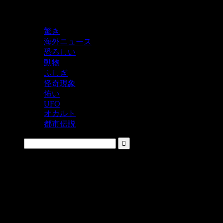
鬼レベルの怖い！をシェアするニュースサイト
驚き
海外ニュース
恐ろしい
動物
ふしぎ
怪奇現象
怖い
UFO
オカルト
都市伝説