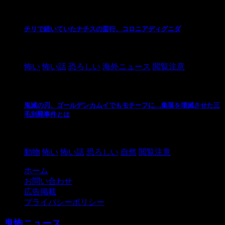
チリで続いていたナチスの蛮行、コロニアディグニダ
2021/3/3
怖い
怖い話
恐ろしい
海外ニュース
閲覧注意
鬼滅の刃、ゴールデンカムイでもモチーフに…集落を壊滅させた三
毛別羆事件とは
2021/3/3
動物
怖い
怖い話
恐ろしい
自然
閲覧注意
ホーム
お問い合わせ
広告掲載
プライバシーポリシー
鬼怖ニュース