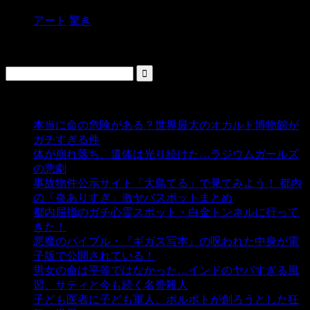
アート
驚き
検索
人気の投稿
本当に命の危険がある？世界最大のオカルト博物館が
ガチすぎる件
- 5,435 ビュー
体が崩れ落ち、遺体は光り続けた…ラジウムガールズ
の悲劇
- 5,387 ビュー
事故物件公示サイト「大島てる」で見てみよう！ 都内
の「炎ありすぎ」激ヤバスポットまとめ
- 5,005 ビュー
都内屈指のガチ心霊スポット・白金トンネルに行って
きた！
- 4,140 ビュー
悪魔のバイブル・『ギガス写本』の呪われた中身が電
子版で公開されている！
- 3,449 ビュー
男女の命は平等ではなかった…インドのヤバすぎる風
習、サティと今も続く名誉殺人
- 3,355 ビュー
子ども医者に子ども軍人、ポルポトが創ろうとした狂