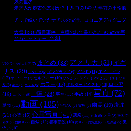
気の世界
- 3,208 ビュー
未来人か超古代文明か？トルコの1400万年前の車輪痕
- 3,181 ビュー
チリで続いていたナチスの蛮行、コロニアディグニダ
- 2,899 ビュー
大雪山SOS遭難事件 白樺の枝で書かれたSOSの文字
とカセットテープの謎
- 2,883 ビュー
タグ
アメリカ
(51)
まとめ
(33)
イギ
おそロシア
(7)
UFO
(6)
リス
(29)
インド
(11)
エイリアン
イングランド
(9)
イタリア
(6)
(12)
セルフィー
(10)
タイ
(9)
ドッキ
オーパーツ
(7)
ゾンビ
(7)
タマヒュン
(7)
ホラー
(17)
ロシア
ポルターガイスト
(10)
リ
(8)
ネコ
(7)
ホテル
(6)
写真
(72)
中国
(28)
(16)
事件
(13)
事故
(14)
ロボット
(6)
動画
(105)
幽霊
(19)
廃墟
動物
(13)
宇宙人
(9)
実験
(9)
心霊写真
(41)
(21)
心霊
(15)
悪魔
(11)
火星
(9)
画像
(7)
火山
(6)
自然
(13)
都市伝説
(10)
鬼
科学
(7)
自撮り
(7)
陰謀論
(7)
釣り
(6)
閲覧注意
(6)
怖い
(10)