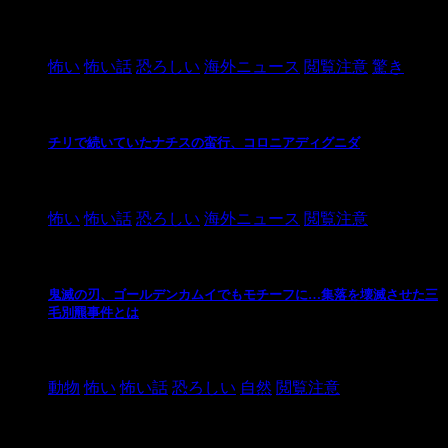
2021/3/26
怖い
怖い話
恐ろしい
海外ニュース
閲覧注意
驚き
チリで続いていたナチスの蛮行、コロニアディグニダ
2021/3/3
怖い
怖い話
恐ろしい
海外ニュース
閲覧注意
鬼滅の刃、ゴールデンカムイでもモチーフに…集落を壊滅させた三
毛別羆事件とは
2021/3/3
動物
怖い
怖い話
恐ろしい
自然
閲覧注意