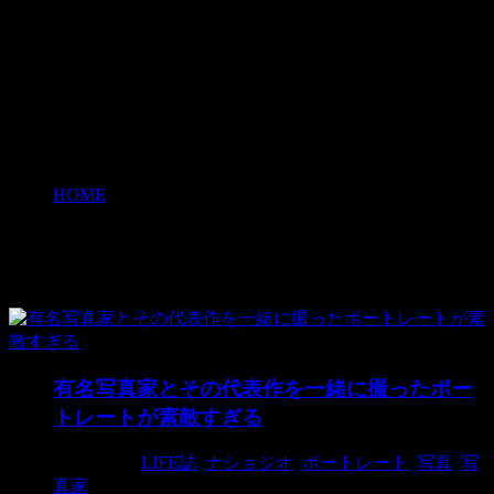
HOME
>
ナショジオ
ナショジオ
有名写真家とその代表作を一緒に撮ったポー
トレートが素敵すぎる
2018/8/13
LIFE誌
,
ナショジオ
,
ポートレート
,
写真
,
写
真家