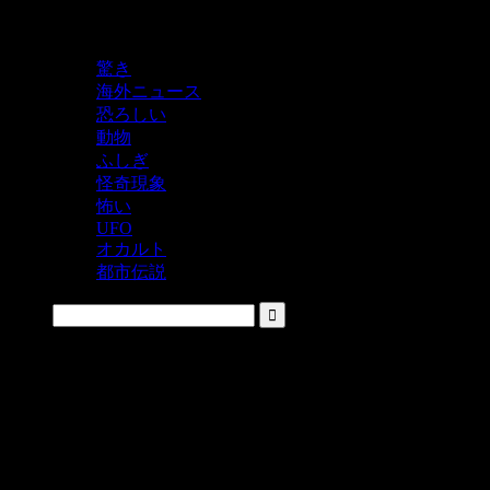
鬼レベルの怖い！をシェアするニュースサイト
驚き
海外ニュース
恐ろしい
動物
ふしぎ
怪奇現象
怖い
UFO
オカルト
都市伝説