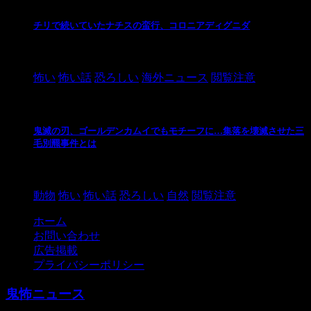
チリで続いていたナチスの蛮行、コロニアディグニダ
2021/3/3
怖い
怖い話
恐ろしい
海外ニュース
閲覧注意
鬼滅の刃、ゴールデンカムイでもモチーフに…集落を壊滅させた三
毛別羆事件とは
2021/3/3
動物
怖い
怖い話
恐ろしい
自然
閲覧注意
ホーム
お問い合わせ
広告掲載
プライバシーポリシー
鬼怖ニュース