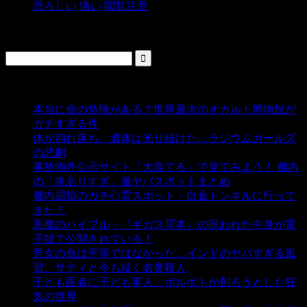
恐ろしい
痛い
閲覧注意
検索
人気の投稿
本当に命の危険がある？世界最大のオカルト博物館が
ガチすぎる件
- 5,431 ビュー
体が崩れ落ち、遺体は光り続けた…ラジウムガールズ
の悲劇
- 5,381 ビュー
事故物件公示サイト「大島てる」で見てみよう！ 都内
の「炎ありすぎ」激ヤバスポットまとめ
- 4,997 ビュー
都内屈指のガチ心霊スポット・白金トンネルに行って
きた！
- 4,135 ビュー
悪魔のバイブル・『ギガス写本』の呪われた中身が電
子版で公開されている！
- 3,446 ビュー
男女の命は平等ではなかった…インドのヤバすぎる風
習、サティと今も続く名誉殺人
- 3,349 ビュー
子ども医者に子ども軍人、ポルポトが創ろうとした狂
気の世界
- 3,203 ビュー