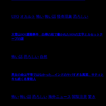
2024/10/28
UFO
オカルト
怖い
怖い話
怪奇現象
恐ろしい
大雪山SOS遭難事件 白樺の枝で書かれたSOSの文字とカセットテ
ープの謎
2024/10/20
怖い話
恐ろしい
自然
男女の命は平等ではなかった…インドのヤバすぎる風習、サティと
今も続く名誉殺人
2021/3/26
怖い
怖い話
恐ろしい
海外ニュース
閲覧注意
驚き