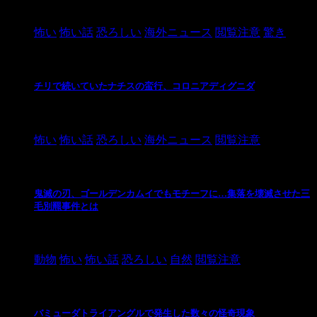
2021/3/26
怖い
怖い話
恐ろしい
海外ニュース
閲覧注意
驚き
チリで続いていたナチスの蛮行、コロニアディグニダ
2021/3/3
怖い
怖い話
恐ろしい
海外ニュース
閲覧注意
鬼滅の刃、ゴールデンカムイでもモチーフに…集落を壊滅させた三
毛別羆事件とは
2021/3/3
動物
怖い
怖い話
恐ろしい
自然
閲覧注意
バミューダトライアングルで発生した数々の怪奇現象