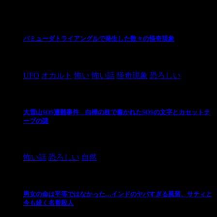
最新の投稿
バミューダトライアングルで発生した数々の怪奇現象
2024/10/28
UFO
オカルト
怖い
怖い話
怪奇現象
恐ろしい
大雪山SOS遭難事件 白樺の枝で書かれたSOSの文字とカセットテ
ープの謎
2024/10/20
怖い話
恐ろしい
自然
男女の命は平等ではなかった…インドのヤバすぎる風習、サティと
今も続く名誉殺人