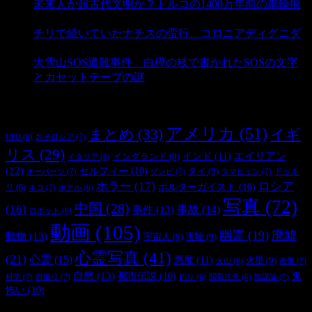
未来人か超古代文明か？トルコの1400万年前の車輪痕
- 3,178 ビュー
チリで続いていたナチスの蛮行、コロニアディグニダ
- 2,895 ビュー
大雪山SOS遭難事件 白樺の枝で書かれたSOSの文字
とカセットテープの謎
- 2,876 ビュー
タグ
アメリカ
(51)
まとめ
(33)
イギ
おそロシア
(7)
UFO
(6)
リス
(29)
インド
(11)
エイリアン
イングランド
(9)
イタリア
(6)
(12)
セルフィー
(10)
タイ
(9)
ドッキ
オーパーツ
(7)
ゾンビ
(7)
タマヒュン
(7)
ホラー
(17)
ロシア
ポルターガイスト
(10)
リ
(8)
ネコ
(7)
ホテル
(6)
写真
(72)
中国
(28)
(16)
事件
(13)
事故
(14)
ロボット
(6)
動画
(105)
幽霊
(19)
廃墟
動物
(13)
宇宙人
(9)
実験
(9)
心霊写真
(41)
(21)
心霊
(15)
悪魔
(11)
火星
(9)
画像
(7)
火山
(6)
自然
(13)
都市伝説
(10)
鬼
科学
(7)
自撮り
(7)
陰謀論
(7)
釣り
(6)
閲覧注意
(6)
怖い
(10)