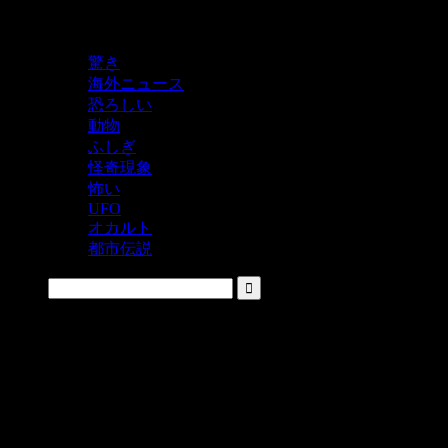
鬼レベルの怖い！をシェアするニュースサイト
驚き
海外ニュース
恐ろしい
動物
ふしぎ
怪奇現象
怖い
UFO
オカルト
都市伝説