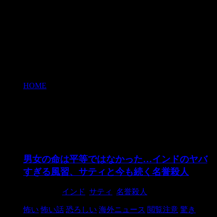
HOME
>
サティ
サティ
男女の命は平等ではなかった…インドのヤバ
すぎる風習、サティと今も続く名誉殺人
2021/3/26
インド
,
サティ
,
名誉殺人
怖い
怖い話
恐ろしい
海外ニュース
閲覧注意
驚き