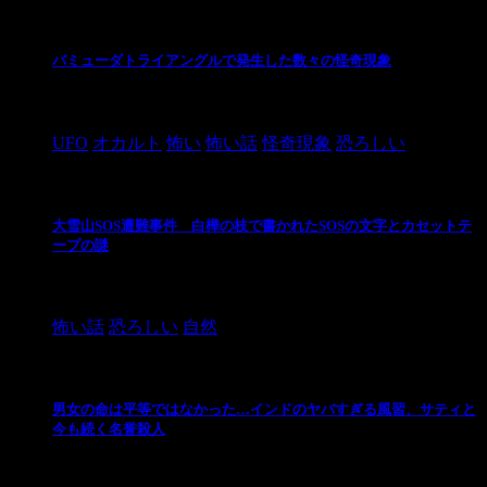
バミューダトライアングルで発生した数々の怪奇現象
2024/10/28
UFO
オカルト
怖い
怖い話
怪奇現象
恐ろしい
大雪山SOS遭難事件 白樺の枝で書かれたSOSの文字とカセットテ
ープの謎
2024/10/20
怖い話
恐ろしい
自然
男女の命は平等ではなかった…インドのヤバすぎる風習、サティと
今も続く名誉殺人
2021/3/26