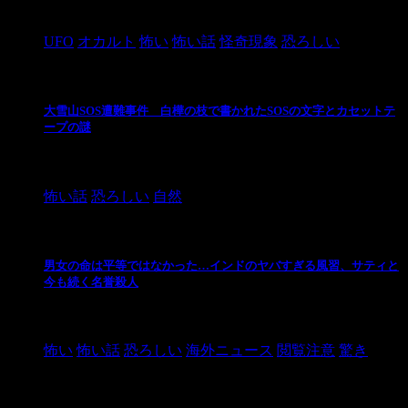
2024/10/28
UFO
オカルト
怖い
怖い話
怪奇現象
恐ろしい
大雪山SOS遭難事件 白樺の枝で書かれたSOSの文字とカセットテ
ープの謎
2024/10/20
怖い話
恐ろしい
自然
男女の命は平等ではなかった…インドのヤバすぎる風習、サティと
今も続く名誉殺人
2021/3/26
怖い
怖い話
恐ろしい
海外ニュース
閲覧注意
驚き