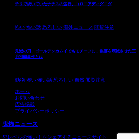
チリで続いていたナチスの蛮行、コロニアディグニダ
2021/3/3
怖い
怖い話
恐ろしい
海外ニュース
閲覧注意
鬼滅の刃、ゴールデンカムイでもモチーフに…集落を壊滅させた三
毛別羆事件とは
2021/3/3
動物
怖い
怖い話
恐ろしい
自然
閲覧注意
ホーム
お問い合わせ
広告掲載
プライバシーポリシー
鬼怖ニュース
鬼レベルの怖い！をシェアするニュースサイト