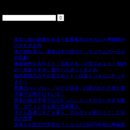
検索
人気の投稿
本当に命の危険がある？世界最大のオカルト博物館が
ガチすぎる件
- 5,435 ビュー
体が崩れ落ち、遺体は光り続けた…ラジウムガールズ
の悲劇
- 5,385 ビュー
事故物件公示サイト「大島てる」で見てみよう！ 都内
の「炎ありすぎ」激ヤバスポットまとめ
- 5,003 ビュー
都内屈指のガチ心霊スポット・白金トンネルに行って
きた！
- 4,140 ビュー
悪魔のバイブル・『ギガス写本』の呪われた中身が電
子版で公開されている！
- 3,449 ビュー
男女の命は平等ではなかった…インドのヤバすぎる風
習、サティと今も続く名誉殺人
- 3,352 ビュー
子ども医者に子ども軍人、ポルポトが創ろうとした狂
気の世界
- 3,206 ビュー
未来人か超古代文明か？トルコの1400万年前の車輪痕