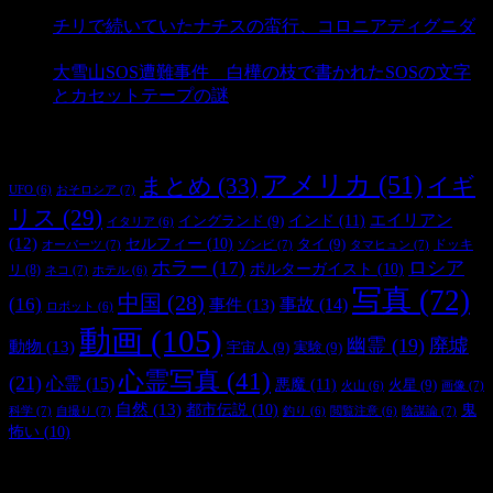
- 3,181 ビュー
チリで続いていたナチスの蛮行、コロニアディグニダ
- 2,899 ビュー
大雪山SOS遭難事件 白樺の枝で書かれたSOSの文字
とカセットテープの謎
- 2,883 ビュー
タグ
アメリカ
(51)
まとめ
(33)
イギ
おそロシア
(7)
UFO
(6)
リス
(29)
インド
(11)
エイリアン
イングランド
(9)
イタリア
(6)
(12)
セルフィー
(10)
タイ
(9)
ドッキ
オーパーツ
(7)
ゾンビ
(7)
タマヒュン
(7)
ホラー
(17)
ロシア
ポルターガイスト
(10)
リ
(8)
ネコ
(7)
ホテル
(6)
写真
(72)
中国
(28)
(16)
事件
(13)
事故
(14)
ロボット
(6)
動画
(105)
幽霊
(19)
廃墟
動物
(13)
宇宙人
(9)
実験
(9)
心霊写真
(41)
(21)
心霊
(15)
悪魔
(11)
火星
(9)
画像
(7)
火山
(6)
自然
(13)
都市伝説
(10)
鬼
科学
(7)
自撮り
(7)
陰謀論
(7)
釣り
(6)
閲覧注意
(6)
怖い
(10)
最新の投稿