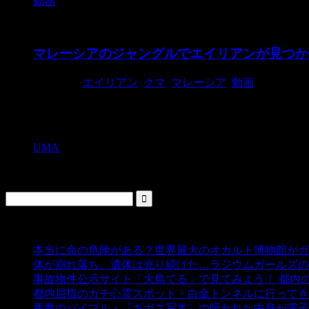
動物
マレーシアのジャングルでエイリアンが見つか
2015/2/5
エイリアン
,
クマ
,
マレーシア
,
動画
ジャングルで謎の生物が見つかる ヤシの栽培所のスタ
の生き物はなんであろう。 エイリアン ...
UMA
検索
人気の投稿
本当に命の危険がある？世界最大のオカルト博物館がガ
体が崩れ落ち、遺体は光り続けた…ラジウムガールズの
事故物件公示サイト「大島てる」で見てみよう！ 都内
都内屈指のガチ心霊スポット・白金トンネルに行ってき
悪魔のバイブル・『ギガス写本』の呪われた中身が電子