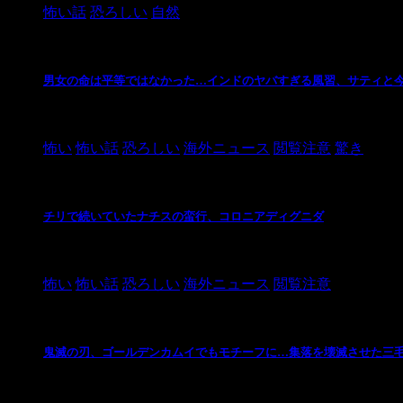
怖い話
恐ろしい
自然
男女の命は平等ではなかった…インドのヤバすぎる風習、サティと
2021/3/26
怖い
怖い話
恐ろしい
海外ニュース
閲覧注意
驚き
チリで続いていたナチスの蛮行、コロニアディグニダ
2021/3/3
怖い
怖い話
恐ろしい
海外ニュース
閲覧注意
鬼滅の刃、ゴールデンカムイでもモチーフに…集落を壊滅させた三
2021/3/3