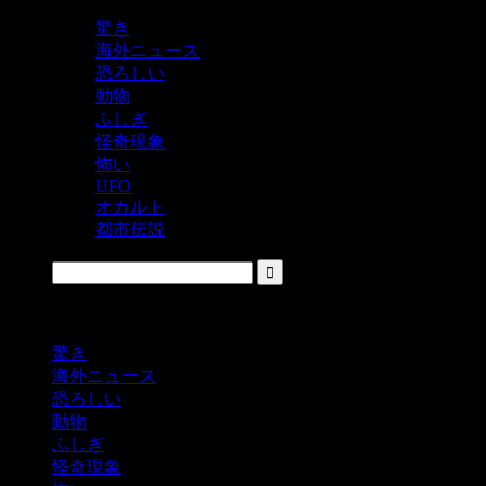
驚き
海外ニュース
恐ろしい
動物
ふしぎ
怪奇現象
怖い
UFO
オカルト
都市伝説
鬼レベルの怖い！をシェアするニュースサイト
驚き
海外ニュース
恐ろしい
動物
ふしぎ
怪奇現象