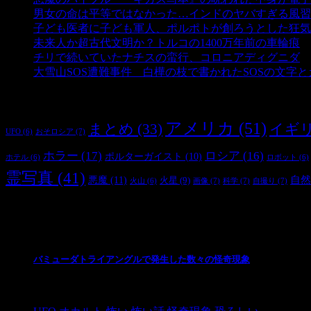
男女の命は平等ではなかった…インドのヤバすぎる風習
子ども医者に子ども軍人、ポルポトが創ろうとした狂気
未来人か超古代文明か？トルコの1400万年前の車輪痕
-
チリで続いていたナチスの蛮行、コロニアディグニダ
-
大雪山SOS遭難事件 白樺の枝で書かれたSOSの文字
タグ
アメリカ
(51)
まとめ
(33)
イギ
おそロシア
(7)
UFO
(6)
ホラー
(17)
ロシア
(16)
ポルターガイスト
(10)
ホテル
(6)
ロボット
(6)
霊写真
(41)
自然
悪魔
(11)
火星
(9)
画像
(7)
科学
(7)
自撮り
(7)
火山
(6)
最新の投稿
バミューダトライアングルで発生した数々の怪奇現象
2024/10/28