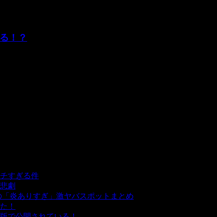
る！？
ッフがジャングルでこの謎の生き物を発見しネット上で話題にな
チすぎる件
- 5,439 ビュー
悲劇
- 5,394 ビュー
の「炎ありすぎ」激ヤバスポットまとめ
- 5,008 ビュー
た！
- 4,143 ビュー
版で公開されている！
- 3,452 ビュー