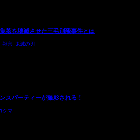
集落を壊滅させた三毛別羆事件とは
,
獣害
,
鬼滅の刃
？クマのプーさん、テディベア、リラックマなど、可愛らしい
ンスパーティーが撮影される！
ロクマ
繰り広げられる秘密のパーティーとは。 カナダ・アルバータ州の