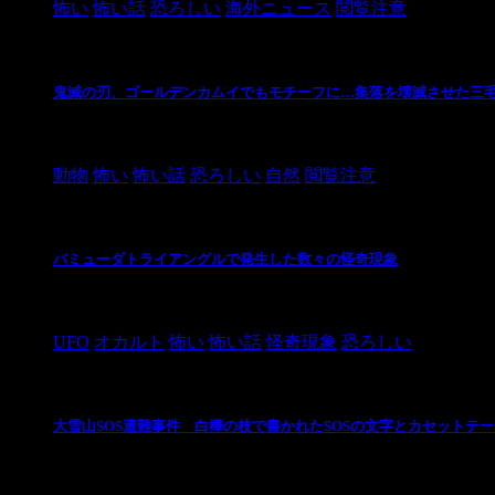
怖い
怖い話
恐ろしい
海外ニュース
閲覧注意
鬼滅の刃、ゴールデンカムイでもモチーフに…集落を壊滅させた三
2021/3/3
動物
怖い
怖い話
恐ろしい
自然
閲覧注意
バミューダトライアングルで発生した数々の怪奇現象
2024/10/28
UFO
オカルト
怖い
怖い話
怪奇現象
恐ろしい
大雪山SOS遭難事件 白樺の枝で書かれたSOSの文字とカセットテ
2024/10/20