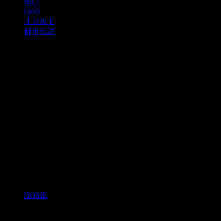
怖い
UFO
オカルト
都市伝説
HOME
>
クマ