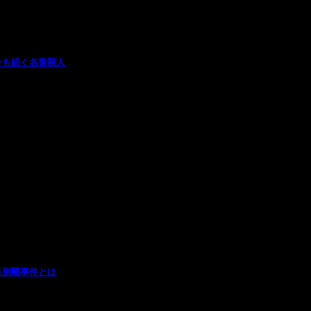
今も続く名誉殺人
毛別羆事件とは