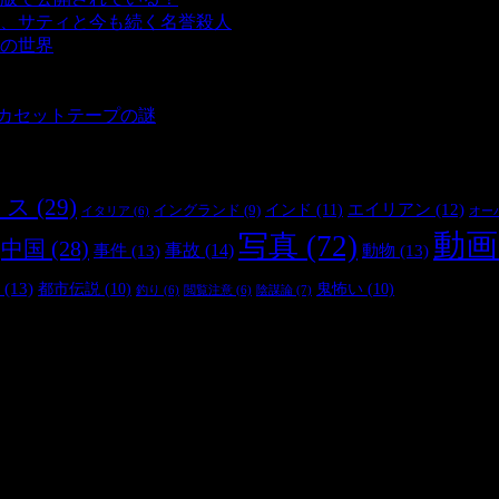
、サティと今も続く名誉殺人
- 3,357 ビュー
の世界
- 3,210 ビュー
 3,187 ビュー
 2,902 ビュー
とカセットテープの謎
- 2,886 ビュー
リス
(29)
インド
(11)
エイリアン
(12)
イングランド
(9)
オー
イタリア
(6)
動画
写真
(72)
中国
(28)
事件
(13)
事故
(14)
動物
(13)
(13)
都市伝説
(10)
鬼怖い
(10)
陰謀論
(7)
釣り
(6)
閲覧注意
(6)