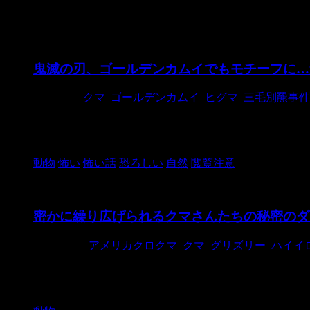
クマ
鬼滅の刃、ゴールデンカムイでもモチーフに…
2021/3/3
クマ
,
ゴールデンカムイ
,
ヒグマ
,
三毛別羆事件
あなたがクマと聞いて思い浮かべるイメージは何ですか
一部の種類を除いて、非常に凶暴な動物で、 ...
動物
怖い
怖い話
恐ろしい
自然
閲覧注意
密かに繰り広げられるクマさんたちの秘密のダ
2015/5/11
アメリカクロクマ
,
クマ
,
グリズリー
,
ハイイ
森のクマさんたちを魅了してやまない一本の木…そこで日夜
さんが、森に監視カメラを仕 ...