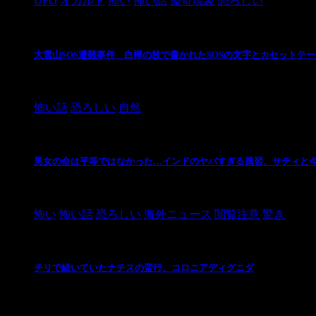
UFO
オカルト
怖い
怖い話
怪奇現象
恐ろしい
大雪山SOS遭難事件 白樺の枝で書かれたSOSの文字とカセットテ
2024/10/20
怖い話
恐ろしい
自然
男女の命は平等ではなかった…インドのヤバすぎる風習、サティと
2021/3/26
怖い
怖い話
恐ろしい
海外ニュース
閲覧注意
驚き
チリで続いていたナチスの蛮行、コロニアディグニダ
2021/3/3