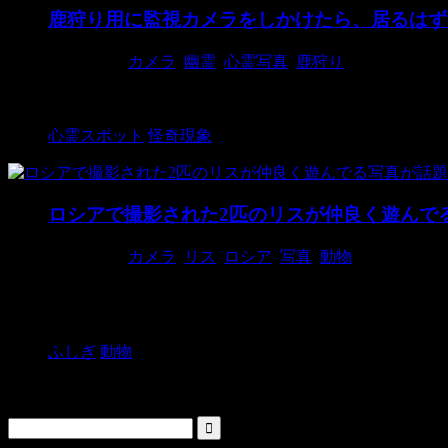
鹿狩り用に監視カメラをしかけたら、居るはず
2015/4/16
カメラ
,
幽霊
,
心霊写真
,
鹿狩り
写真：Paranormal 360 なんでこんなとこに人が
心霊スポット
怪奇現象
ロシアで撮影された2匹のリスが仲良く遊んで
2018/9/16
カメラ
,
リス
,
ロシア
,
写真
,
動物
撮影者：Vadim Trunov はーい！撮るよー！と聞こ
で遊ぶ2匹 ...
ふしぎ
動物
検索