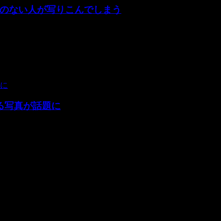
のない人が写りこんでしまう
･･･ 投稿者の知人は鹿狩りをやっており、鹿狩り用の為に設置した
る写真が話題に
えてきそうです。 こちらの写真はロシアの自然写真家の「Vadim 