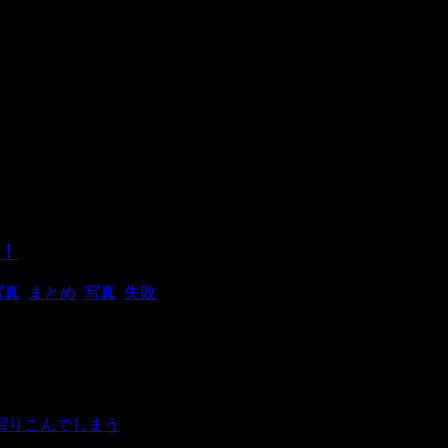
！
写真
,
まとめ
,
写真
,
失敗
で使い方を間違った写真がヤバイ」を実際にやってみました！ 