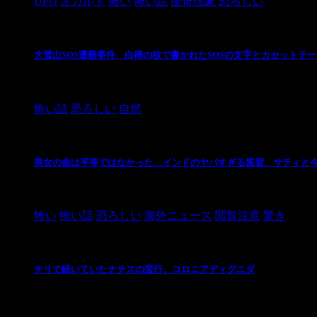
UFO
オカルト
怖い
怖い話
怪奇現象
恐ろしい
大雪山SOS遭難事件 白樺の枝で書かれたSOSの文字とカセットテ
2024/10/20
怖い話
恐ろしい
自然
男女の命は平等ではなかった…インドのヤバすぎる風習、サティと
2021/3/26
怖い
怖い話
恐ろしい
海外ニュース
閲覧注意
驚き
チリで続いていたナチスの蛮行、コロニアディグニダ
2021/3/3