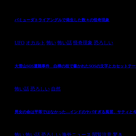
バミューダトライアングルで発生した数々の怪奇現象
2024/10/28
UFO
オカルト
怖い
怖い話
怪奇現象
恐ろしい
大雪山SOS遭難事件 白樺の枝で書かれたSOSの文字とカセットテ
2024/10/20
怖い話
恐ろしい
自然
男女の命は平等ではなかった…インドのヤバすぎる風習、サティと
2021/3/26
怖い
怖い話
恐ろしい
海外ニュース
閲覧注意
驚き