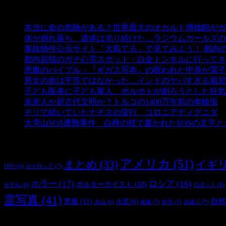
人気の投稿
本当に命の危険がある？世界最大のオカルト博物館がガ
体が崩れ落ち、遺体は光り続けた…ラジウムガールズの
事故物件公示サイト「大島てる」で見てみよう！ 都内
都内屈指のガチ心霊スポット・白金トンネルに行ってき
悪魔のバイブル・『ギガス写本』の呪われた中身が電子
男女の命は平等ではなかった…インドのヤバすぎる風習
子ども医者に子ども軍人、ポルポトが創ろうとした狂気
未来人か超古代文明か？トルコの1400万年前の車輪痕
-
チリで続いていたナチスの蛮行、コロニアディグニダ
-
大雪山SOS遭難事件 白樺の枝で書かれたSOSの文字
タグ
アメリカ
(51)
まとめ
(33)
イギ
おそロシア
(7)
UFO
(6)
ホラー
(17)
ロシア
(16)
ポルターガイスト
(10)
ホテル
(6)
ロボット
(6)
霊写真
(41)
自然
悪魔
(11)
火星
(9)
画像
(7)
科学
(7)
自撮り
(7)
火山
(6)
最新の投稿