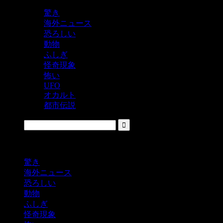
驚き
海外ニュース
恐ろしい
動物
ふしぎ
怪奇現象
怖い
UFO
オカルト
都市伝説
鬼レベルの怖い！をシェアするニュースサイト
驚き
海外ニュース
恐ろしい
動物
ふしぎ
怪奇現象