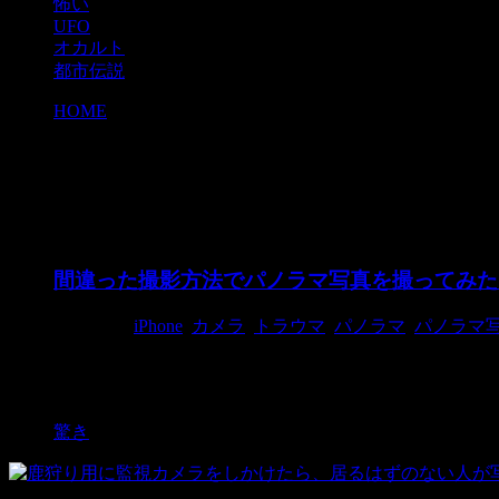
怖い
UFO
オカルト
都市伝説
HOME
>
カメラ
カメラ
間違った撮影方法でパノラマ写真を撮ってみた
2015/6/8
iPhone
,
カメラ
,
トラウマ
,
パノラマ
,
パノラマ
今回は以前にも取り上げた「iPhoneのパノラマ撮影
てご覧ください！ ...
驚き