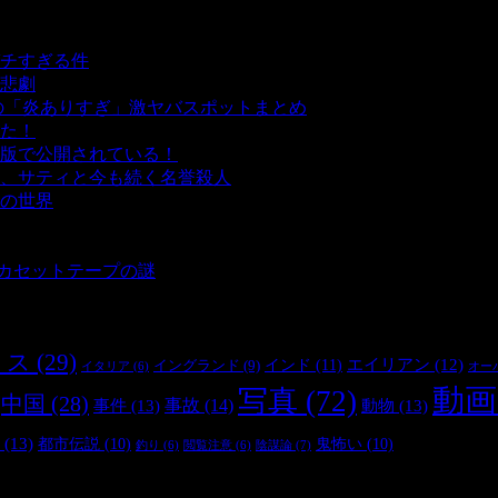
チすぎる件
- 5,432 ビュー
悲劇
- 5,382 ビュー
の「炎ありすぎ」激ヤバスポットまとめ
- 5,001 ビュー
た！
- 4,137 ビュー
版で公開されている！
- 3,447 ビュー
、サティと今も続く名誉殺人
- 3,350 ビュー
の世界
- 3,204 ビュー
 3,180 ビュー
 2,896 ビュー
とカセットテープの謎
- 2,881 ビュー
リス
(29)
インド
(11)
エイリアン
(12)
イングランド
(9)
オー
イタリア
(6)
動画
写真
(72)
中国
(28)
事件
(13)
事故
(14)
動物
(13)
(13)
都市伝説
(10)
鬼怖い
(10)
陰謀論
(7)
釣り
(6)
閲覧注意
(6)