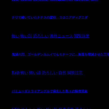
チリで続いていたナチスの蛮行、コロニアディグニダ
2021/3/3
怖い
怖い話
恐ろしい
海外ニュース
閲覧注意
鬼滅の刃、ゴールデンカムイでもモチーフに…集落を壊滅させた三
2021/3/3
動物
怖い
怖い話
恐ろしい
自然
閲覧注意
バミューダトライアングルで発生した数々の怪奇現象
2024/10/28