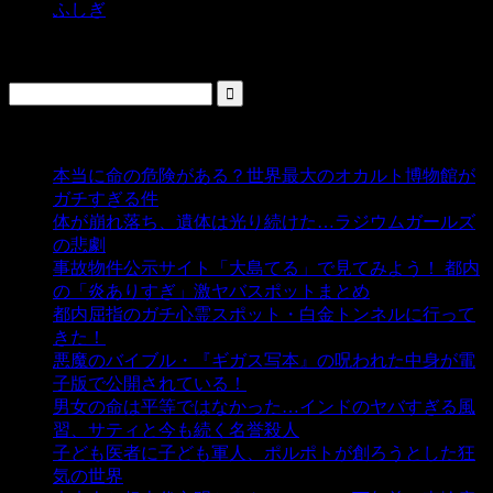
ふしぎ
検索
人気の投稿
本当に命の危険がある？世界最大のオカルト博物館が
ガチすぎる件
- 5,444 ビュー
体が崩れ落ち、遺体は光り続けた…ラジウムガールズ
の悲劇
- 5,402 ビュー
事故物件公示サイト「大島てる」で見てみよう！ 都内
の「炎ありすぎ」激ヤバスポットまとめ
- 5,011 ビュー
都内屈指のガチ心霊スポット・白金トンネルに行って
きた！
- 4,149 ビュー
悪魔のバイブル・『ギガス写本』の呪われた中身が電
子版で公開されている！
- 3,453 ビュー
男女の命は平等ではなかった…インドのヤバすぎる風
習、サティと今も続く名誉殺人
- 3,358 ビュー
子ども医者に子ども軍人、ポルポトが創ろうとした狂
気の世界
- 3,213 ビュー