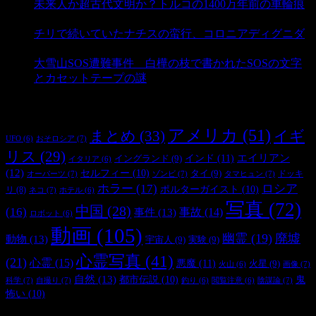
未来人か超古代文明か？トルコの1400万年前の車輪痕
- 3,191 ビュー
チリで続いていたナチスの蛮行、コロニアディグニダ
- 2,902 ビュー
大雪山SOS遭難事件 白樺の枝で書かれたSOSの文字
とカセットテープの謎
- 2,887 ビュー
タグ
アメリカ
(51)
まとめ
(33)
イギ
おそロシア
(7)
UFO
(6)
リス
(29)
インド
(11)
エイリアン
イングランド
(9)
イタリア
(6)
(12)
セルフィー
(10)
タイ
(9)
ドッキ
オーパーツ
(7)
ゾンビ
(7)
タマヒュン
(7)
ホラー
(17)
ロシア
ポルターガイスト
(10)
リ
(8)
ネコ
(7)
ホテル
(6)
写真
(72)
中国
(28)
(16)
事件
(13)
事故
(14)
ロボット
(6)
動画
(105)
幽霊
(19)
廃墟
動物
(13)
宇宙人
(9)
実験
(9)
心霊写真
(41)
(21)
心霊
(15)
悪魔
(11)
火星
(9)
画像
(7)
火山
(6)
自然
(13)
都市伝説
(10)
鬼
科学
(7)
自撮り
(7)
陰謀論
(7)
釣り
(6)
閲覧注意
(6)
怖い
(10)