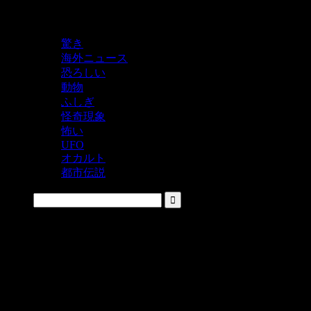
鬼レベルの怖い！をシェアするニュースサイト
驚き
海外ニュース
恐ろしい
動物
ふしぎ
怪奇現象
怖い
UFO
オカルト
都市伝説