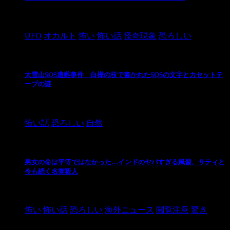
2024/10/28
UFO
オカルト
怖い
怖い話
怪奇現象
恐ろしい
大雪山SOS遭難事件 白樺の枝で書かれたSOSの文字とカセットテ
ープの謎
2024/10/20
怖い話
恐ろしい
自然
男女の命は平等ではなかった…インドのヤバすぎる風習、サティと
今も続く名誉殺人
2021/3/26
怖い
怖い話
恐ろしい
海外ニュース
閲覧注意
驚き