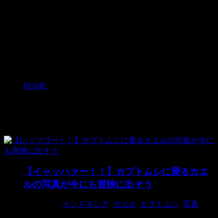
HOME
>
カエル
カエル
【イャッハァー！！】カブトムシに乗るカエ
ルの写真が今にも冒険に出そう
2018/4/28
インドネシア
,
カエル
,
カブトムシ
,
写真