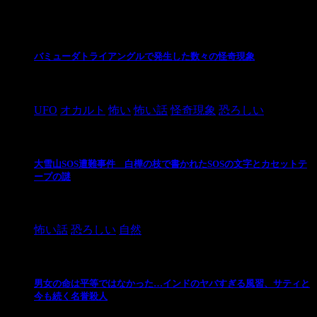
最新の投稿
バミューダトライアングルで発生した数々の怪奇現象
2024/10/28
UFO
オカルト
怖い
怖い話
怪奇現象
恐ろしい
大雪山SOS遭難事件 白樺の枝で書かれたSOSの文字とカセットテ
ープの謎
2024/10/20
怖い話
恐ろしい
自然
男女の命は平等ではなかった…インドのヤバすぎる風習、サティと
今も続く名誉殺人