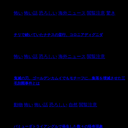
2021/3/26
怖い
怖い話
恐ろしい
海外ニュース
閲覧注意
驚き
チリで続いていたナチスの蛮行、コロニアディグニダ
2021/3/3
怖い
怖い話
恐ろしい
海外ニュース
閲覧注意
鬼滅の刃、ゴールデンカムイでもモチーフに…集落を壊滅させた三
毛別羆事件とは
2021/3/3
動物
怖い
怖い話
恐ろしい
自然
閲覧注意
バミューダトライアングルで発生した数々の怪奇現象