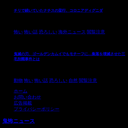
チリで続いていたナチスの蛮行、コロニアディグニダ
2021/3/3
怖い
怖い話
恐ろしい
海外ニュース
閲覧注意
鬼滅の刃、ゴールデンカムイでもモチーフに…集落を壊滅させた三
毛別羆事件とは
2021/3/3
動物
怖い
怖い話
恐ろしい
自然
閲覧注意
ホーム
お問い合わせ
広告掲載
プライバシーポリシー
鬼怖ニュース