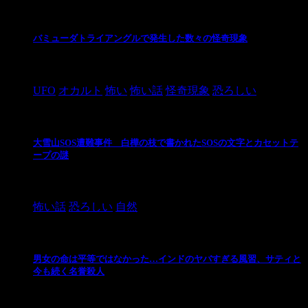
バミューダトライアングルで発生した数々の怪奇現象
2024/10/28
UFO
オカルト
怖い
怖い話
怪奇現象
恐ろしい
大雪山SOS遭難事件 白樺の枝で書かれたSOSの文字とカセットテ
ープの謎
2024/10/20
怖い話
恐ろしい
自然
男女の命は平等ではなかった…インドのヤバすぎる風習、サティと
今も続く名誉殺人
2021/3/26