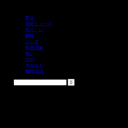
鬼レベルの怖い！をシェアするニュースサイト
驚き
海外ニュース
恐ろしい
動物
ふしぎ
怪奇現象
怖い
UFO
オカルト
都市伝説