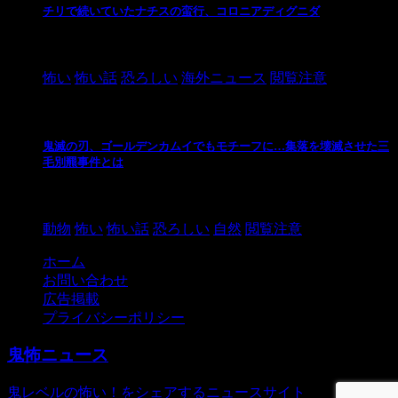
チリで続いていたナチスの蛮行、コロニアディグニダ
2021/3/3
怖い
怖い話
恐ろしい
海外ニュース
閲覧注意
鬼滅の刃、ゴールデンカムイでもモチーフに…集落を壊滅させた三
毛別羆事件とは
2021/3/3
動物
怖い
怖い話
恐ろしい
自然
閲覧注意
ホーム
お問い合わせ
広告掲載
プライバシーポリシー
鬼怖ニュース
鬼レベルの怖い！をシェアするニュースサイト