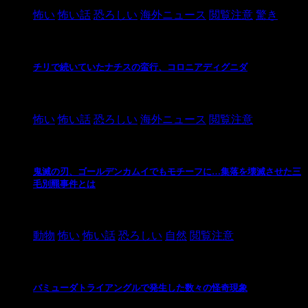
怖い
怖い話
恐ろしい
海外ニュース
閲覧注意
驚き
チリで続いていたナチスの蛮行、コロニアディグニダ
2021/3/3
怖い
怖い話
恐ろしい
海外ニュース
閲覧注意
鬼滅の刃、ゴールデンカムイでもモチーフに…集落を壊滅させた三
毛別羆事件とは
2021/3/3
動物
怖い
怖い話
恐ろしい
自然
閲覧注意
バミューダトライアングルで発生した数々の怪奇現象