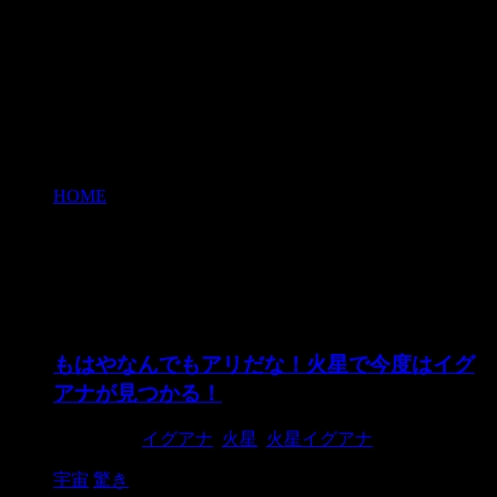
HOME
>
イグアナ
イグアナ
もはやなんでもアリだな！火星で今度はイグ
アナが見つかる！
2015/8/28
イグアナ
,
火星
,
火星イグアナ
宇宙
驚き