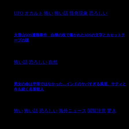
2024/10/28
UFO
オカルト
怖い
怖い話
怪奇現象
恐ろしい
大雪山SOS遭難事件 白樺の枝で書かれたSOSの文字とカセットテ
ープの謎
2024/10/20
怖い話
恐ろしい
自然
男女の命は平等ではなかった…インドのヤバすぎる風習、サティと
今も続く名誉殺人
2021/3/26
怖い
怖い話
恐ろしい
海外ニュース
閲覧注意
驚き