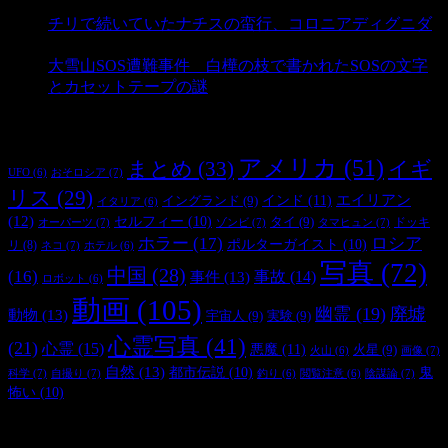
- 3,181 ビュー
チリで続いていたナチスの蛮行、コロニアディグニダ
- 2,899 ビュー
大雪山SOS遭難事件 白樺の枝で書かれたSOSの文字
とカセットテープの謎
- 2,883 ビュー
タグ
アメリカ
(51)
まとめ
(33)
イギ
おそロシア
(7)
UFO
(6)
リス
(29)
インド
(11)
エイリアン
イングランド
(9)
イタリア
(6)
(12)
セルフィー
(10)
タイ
(9)
ドッキ
オーパーツ
(7)
ゾンビ
(7)
タマヒュン
(7)
ホラー
(17)
ロシア
ポルターガイスト
(10)
リ
(8)
ネコ
(7)
ホテル
(6)
写真
(72)
中国
(28)
(16)
事件
(13)
事故
(14)
ロボット
(6)
動画
(105)
幽霊
(19)
廃墟
動物
(13)
宇宙人
(9)
実験
(9)
心霊写真
(41)
(21)
心霊
(15)
悪魔
(11)
火星
(9)
画像
(7)
火山
(6)
自然
(13)
都市伝説
(10)
鬼
科学
(7)
自撮り
(7)
陰謀論
(7)
釣り
(6)
閲覧注意
(6)
怖い
(10)
最新の投稿