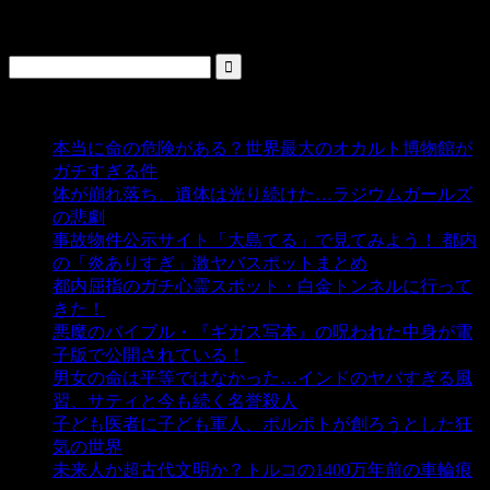
検索
人気の投稿
本当に命の危険がある？世界最大のオカルト博物館が
ガチすぎる件
- 5,435 ビュー
体が崩れ落ち、遺体は光り続けた…ラジウムガールズ
の悲劇
- 5,387 ビュー
事故物件公示サイト「大島てる」で見てみよう！ 都内
の「炎ありすぎ」激ヤバスポットまとめ
- 5,005 ビュー
都内屈指のガチ心霊スポット・白金トンネルに行って
きた！
- 4,140 ビュー
悪魔のバイブル・『ギガス写本』の呪われた中身が電
子版で公開されている！
- 3,449 ビュー
男女の命は平等ではなかった…インドのヤバすぎる風
習、サティと今も続く名誉殺人
- 3,355 ビュー
子ども医者に子ども軍人、ポルポトが創ろうとした狂
気の世界
- 3,208 ビュー
未来人か超古代文明か？トルコの1400万年前の車輪痕