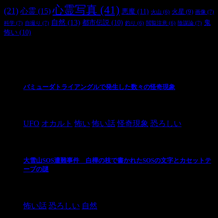
心霊写真
(41)
(21)
心霊
(15)
悪魔
(11)
火星
(9)
画像
(7)
火山
(6)
自然
(13)
都市伝説
(10)
鬼
科学
(7)
自撮り
(7)
陰謀論
(7)
釣り
(6)
閲覧注意
(6)
怖い
(10)
最新の投稿
バミューダトライアングルで発生した数々の怪奇現象
2024/10/28
UFO
オカルト
怖い
怖い話
怪奇現象
恐ろしい
大雪山SOS遭難事件 白樺の枝で書かれたSOSの文字とカセットテ
ープの謎
2024/10/20
怖い話
恐ろしい
自然