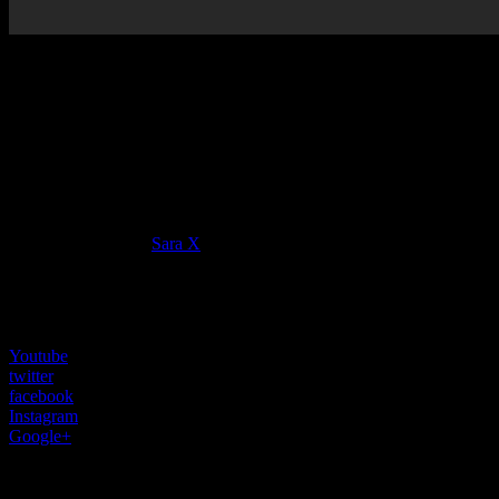
全然鈴が鳴ってない？
こまけぇこたぁいいんだよ！！
世の寂しい男性にクリスマスプレゼントですかね？
ありがとうございます。
これで性･･･聖夜も何とか生きていられそうです。
この動画に登場している女性は動くおっぱい動画をアップし
て有名になった、
Sara X
さん。
モデル、作家として活動しているみたいです。
彼女の動向が気になる方は、SNSのアカウントがあるのでチ
ェックをしてみては如何でしょう？
Youtube
twitter
facebook
Instagram
Google+
因みにこれが、彼女を有名にした動画。
ナイスおっぱい。そして美しすぎる。