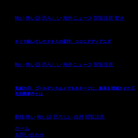
2021/3/26
怖い
怖い話
恐ろしい
海外ニュース
閲覧注意
驚き
チリで続いていたナチスの蛮行、コロニアディグニダ
2021/3/3
怖い
怖い話
恐ろしい
海外ニュース
閲覧注意
鬼滅の刃、ゴールデンカムイでもモチーフに…集落を壊滅させた三
毛別羆事件とは
2021/3/3
動物
怖い
怖い話
恐ろしい
自然
閲覧注意
ホーム
お問い合わせ