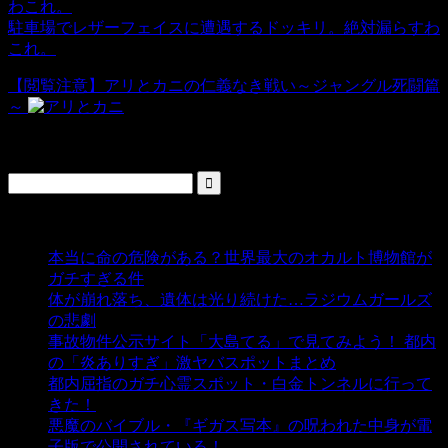
駐車場でレザーフェイスに遭遇するドッキリ。絶対漏らすわ
これ。
【閲覧注意】アリとカニの仁義なき戦い～ジャングル死闘篇
～
検索
人気の投稿
本当に命の危険がある？世界最大のオカルト博物館が
ガチすぎる件
- 5,443 ビュー
体が崩れ落ち、遺体は光り続けた…ラジウムガールズ
の悲劇
- 5,399 ビュー
事故物件公示サイト「大島てる」で見てみよう！ 都内
の「炎ありすぎ」激ヤバスポットまとめ
- 5,010 ビュー
都内屈指のガチ心霊スポット・白金トンネルに行って
きた！
- 4,148 ビュー
悪魔のバイブル・『ギガス写本』の呪われた中身が電
子版で公開されている！
- 3,452 ビュー