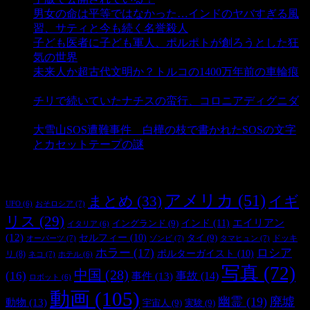
男女の命は平等ではなかった…インドのヤバすぎる風
習、サティと今も続く名誉殺人
- 3,357 ビュー
子ども医者に子ども軍人、ポルポトが創ろうとした狂
気の世界
- 3,212 ビュー
未来人か超古代文明か？トルコの1400万年前の車輪痕
- 3,188 ビュー
チリで続いていたナチスの蛮行、コロニアディグニダ
- 2,902 ビュー
大雪山SOS遭難事件 白樺の枝で書かれたSOSの文字
とカセットテープの謎
- 2,887 ビュー
タグ
アメリカ
(51)
まとめ
(33)
イギ
おそロシア
(7)
UFO
(6)
リス
(29)
インド
(11)
エイリアン
イングランド
(9)
イタリア
(6)
(12)
セルフィー
(10)
タイ
(9)
ドッキ
オーパーツ
(7)
ゾンビ
(7)
タマヒュン
(7)
ホラー
(17)
ロシア
ポルターガイスト
(10)
リ
(8)
ネコ
(7)
ホテル
(6)
写真
(72)
中国
(28)
(16)
事件
(13)
事故
(14)
ロボット
(6)
動画
(105)
幽霊
(19)
廃墟
動物
(13)
宇宙人
(9)
実験
(9)