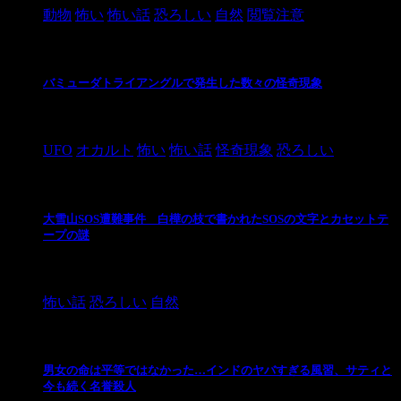
動物
怖い
怖い話
恐ろしい
自然
閲覧注意
バミューダトライアングルで発生した数々の怪奇現象
2024/10/28
UFO
オカルト
怖い
怖い話
怪奇現象
恐ろしい
大雪山SOS遭難事件 白樺の枝で書かれたSOSの文字とカセットテ
ープの謎
2024/10/20
怖い話
恐ろしい
自然
男女の命は平等ではなかった…インドのヤバすぎる風習、サティと
今も続く名誉殺人