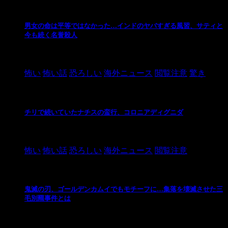
男女の命は平等ではなかった…インドのヤバすぎる風習、サティと
今も続く名誉殺人
2021/3/26
怖い
怖い話
恐ろしい
海外ニュース
閲覧注意
驚き
チリで続いていたナチスの蛮行、コロニアディグニダ
2021/3/3
怖い
怖い話
恐ろしい
海外ニュース
閲覧注意
鬼滅の刃、ゴールデンカムイでもモチーフに…集落を壊滅させた三
毛別羆事件とは
2021/3/3