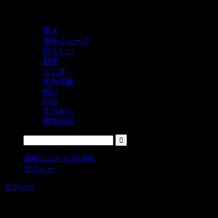
鬼レベルの怖い！をシェアするニュースサイト
驚き
海外ニュース
恐ろしい
動物
ふしぎ
怪奇現象
怖い
UFO
オカルト
都市伝説
鬼怖ニュース HOME
>
セクシー
>
セクシー
おっぱいでジングルベルを演奏してみ