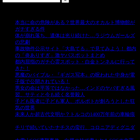
人気の投稿
本当に命の危険がある？世界最大のオカルト博物館が
ガチすぎる件
- 5,437 ビュー
体が崩れ落ち、遺体は光り続けた…ラジウムガールズ
の悲劇
- 5,391 ビュー
事故物件公示サイト「大島てる」で見てみよう！ 都内
の「炎ありすぎ」激ヤバスポットまとめ
- 5,007 ビュー
都内屈指のガチ心霊スポット・白金トンネルに行って
きた！
- 4,141 ビュー
悪魔のバイブル・『ギガス写本』の呪われた中身が電
子版で公開されている！
- 3,452 ビュー
男女の命は平等ではなかった…インドのヤバすぎる風
習、サティと今も続く名誉殺人
- 3,356 ビュー
子ども医者に子ども軍人、ポルポトが創ろうとした狂
気の世界
- 3,209 ビュー
未来人か超古代文明か？トルコの1400万年前の車輪痕
- 3,186 ビュー
チリで続いていたナチスの蛮行、コロニアディグニダ
- 2,901 ビュー