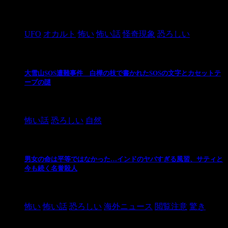
2024/10/28
UFO
オカルト
怖い
怖い話
怪奇現象
恐ろしい
大雪山SOS遭難事件 白樺の枝で書かれたSOSの文字とカセットテ
ープの謎
2024/10/20
怖い話
恐ろしい
自然
男女の命は平等ではなかった…インドのヤバすぎる風習、サティと
今も続く名誉殺人
2021/3/26
怖い
怖い話
恐ろしい
海外ニュース
閲覧注意
驚き