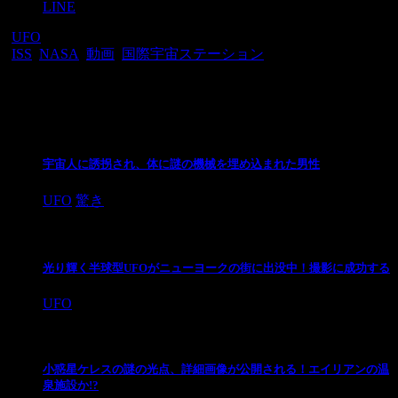
LINE
-
UFO
-
ISS
,
NASA
,
動画
,
国際宇宙ステーション
関連記事
宇宙人に誘拐され、体に謎の機械を埋め込まれた男性
UFO
驚き
光り輝く半球型UFOがニューヨークの街に出没中！撮影に成功する
UFO
小惑星ケレスの謎の光点、詳細画像が公開される！エイリアンの温
泉施設か!?