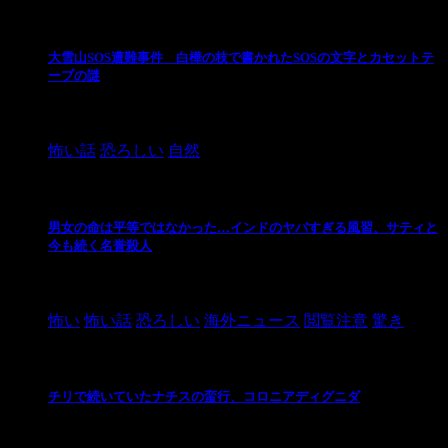
大雪山SOS遭難事件 白樺の枝で書かれたSOSの文字とカセットテ
ープの謎
2024/10/20
怖い話
恐ろしい
自然
男女の命は平等ではなかった…インドのヤバすぎる風習、サティと
今も続く名誉殺人
2021/3/26
怖い
怖い話
恐ろしい
海外ニュース
閲覧注意
驚き
チリで続いていたナチスの蛮行、コロニアディグニダ
2021/3/3