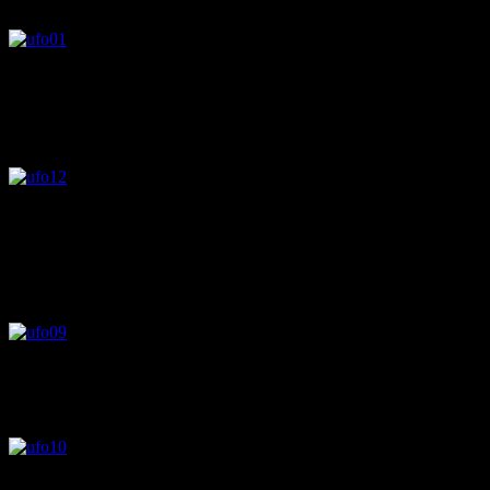
このUFOはとても小さいので、全画面で見ることをおすす
めします。
0:51～画面左側に突如、黒い飛行物体が出現します。
分かりにくいため、赤丸をつけています。
0:59～には2機目の飛行物体が出現します。