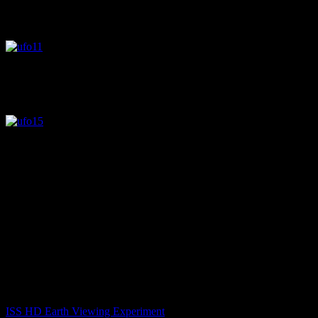
2機の飛行物体がまるで蝶のように舞い上がっています。
1:12～ 3機目の飛行物体が出現します。
一体この飛行物体は何の為に地球に訪れていたのでしょう
か？
高速で地球を脱出している様に見えますが、どこに帰ってい
たのでしょうか。
国際宇宙ステーションのライブ映像はこちらから見ることが
できます。
目を凝らして見ていると、今回のような飛行物体が映ってい
るかもしれませんね。
ISS HD Earth Viewing Experiment