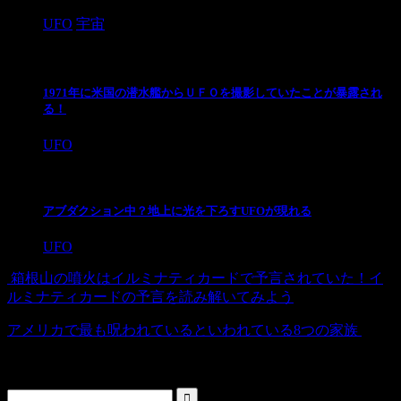
UFO
宇宙
1971年に米国の潜水艦からＵＦＯを撮影していたことが暴露され
る！
UFO
アブダクション中？地上に光を下ろすUFOが現れる
UFO
箱根山の噴火はイルミナティカードで予言されていた！イ
ルミナティカードの予言を読み解いてみよう
アメリカで最も呪われているといわれている8つの家族
検索