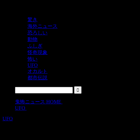
鬼レベルの怖い！をシェアするニュースサイト
驚き
海外ニュース
恐ろしい
動物
ふしぎ
怪奇現象
怖い
UFO
オカルト
都市伝説
鬼怖ニュース HOME
>
UFO
>
UFO
国際宇宙ステーションのライブ映像に