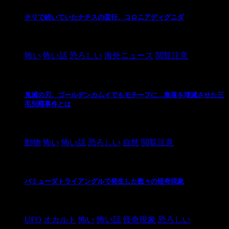
チリで続いていたナチスの蛮行、コロニアディグニダ
2021/3/3
怖い
怖い話
恐ろしい
海外ニュース
閲覧注意
鬼滅の刃、ゴールデンカムイでもモチーフに…集落を壊滅させた三
毛別羆事件とは
2021/3/3
動物
怖い
怖い話
恐ろしい
自然
閲覧注意
バミューダトライアングルで発生した数々の怪奇現象
2024/10/28
UFO
オカルト
怖い
怖い話
怪奇現象
恐ろしい