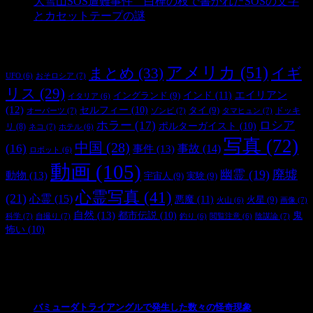
大雪山SOS遭難事件 白樺の枝で書かれたSOSの文字
とカセットテープの謎
- 2,886 ビュー
タグ
アメリカ
(51)
まとめ
(33)
イギ
おそロシア
(7)
UFO
(6)
リス
(29)
インド
(11)
エイリアン
イングランド
(9)
イタリア
(6)
(12)
セルフィー
(10)
タイ
(9)
ドッキ
オーパーツ
(7)
ゾンビ
(7)
タマヒュン
(7)
ホラー
(17)
ロシア
ポルターガイスト
(10)
リ
(8)
ネコ
(7)
ホテル
(6)
写真
(72)
中国
(28)
(16)
事件
(13)
事故
(14)
ロボット
(6)
動画
(105)
幽霊
(19)
廃墟
動物
(13)
宇宙人
(9)
実験
(9)
心霊写真
(41)
(21)
心霊
(15)
悪魔
(11)
火星
(9)
画像
(7)
火山
(6)
自然
(13)
都市伝説
(10)
鬼
科学
(7)
自撮り
(7)
陰謀論
(7)
釣り
(6)
閲覧注意
(6)
怖い
(10)
最新の投稿
バミューダトライアングルで発生した数々の怪奇現象