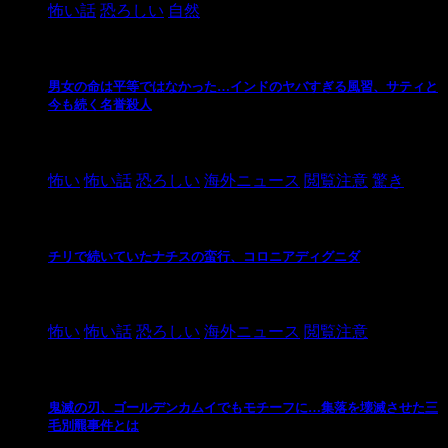
怖い話
恐ろしい
自然
男女の命は平等ではなかった…インドのヤバすぎる風習、サティと
今も続く名誉殺人
2021/3/26
怖い
怖い話
恐ろしい
海外ニュース
閲覧注意
驚き
チリで続いていたナチスの蛮行、コロニアディグニダ
2021/3/3
怖い
怖い話
恐ろしい
海外ニュース
閲覧注意
鬼滅の刃、ゴールデンカムイでもモチーフに…集落を壊滅させた三
毛別羆事件とは