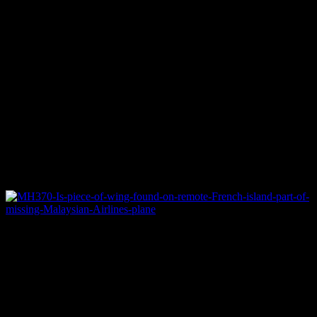
昨年3月8日に消息を断ったマレーシア航空370便の機体の一
部と見られる破片がレユニオン島で発見されました。
これまで予想されていたオーストラリア南西沖の墜落地点と
大きく異なり、レユニオン島はマダガスカル島にほど近いイ
ンド洋の西側です。
破片にはフジツボが付着しており、長い時間海水に浸ってい
たことが予想されます。 海流によって流されてきたという
説明がなされていますが、残っていた燃料でギリギリ飛べる
範囲でもあり、未だ事故の全貌は不明なままです。
しかし、翼の発見により搭乗者生存の可能性は絶望的となり
ました。