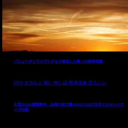
バミューダトライアングルで発生した数々の怪奇現象
2024/10/28
UFO
オカルト
怖い
怖い話
怪奇現象
恐ろしい
大雪山SOS遭難事件 白樺の枝で書かれたSOSの文字とカセットテ
ープの謎
2024/10/20