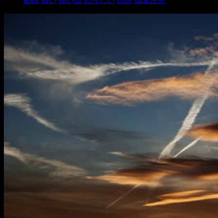
動物
怖い
怖い話
恐ろしい
自然
閲覧注意