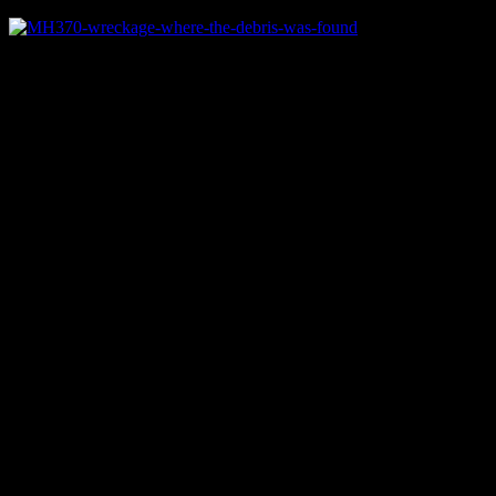
航空機が突然消
失不明になるというこの事件はこれまでに様々な憶測を呼ん
できました。 現在囁かれている陰謀論をまとめてみましょ
う。
在タイ米軍の戦闘機の軍事演習で誤っ
て撃墜された
イギリスで出版された暴露本が衝撃的な説を主張していま
す。 在タイ米軍の戦闘機が誤って370便を撃墜し、捜索を妨
害したというのです。
日本よりはるかに規模は小さいですが、タイ国内にも米軍基
地が存在しており、空軍を持っています。 この日、全在タ
イ米軍で実弾を用いた軍事訓練がなされていたと言います。
軍が民間航空機を誤って撃墜してしまう事件は過去にもたび
たび起きており、可能性は高いかもしれません。
この暴露本は事故からわずか71日後に発売されており、遺族