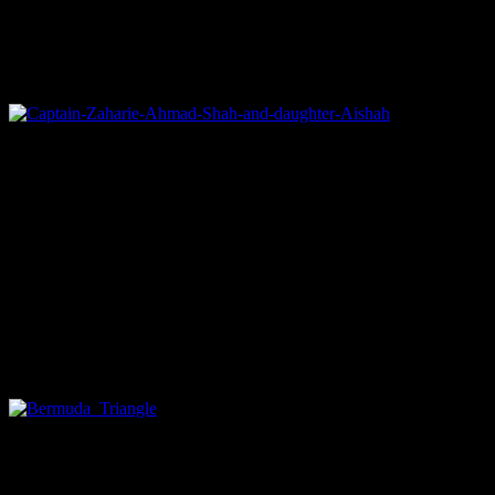
パイロットの自殺説
370便の機
長パイロットだったアフマド・シャー氏は有力な容疑者と考
えられています。他の搭乗者と違って彼は日記を処分してお
り、社会や仕事面において約束を持っていませんでした。
しかし、彼の仕事ぶりは真面目で、経験豊かな優れたパイロ
ットという評価であり、自殺するような素振りもなかったと
言われています。
アジアのバミューダ・トライアングル
に落ちた
ソーシャルメディアで人気なのはアジア
のバミューダ・トライアングルが存在するという説です。
1945年に24機の航空機と爆撃機が忽然と姿を消した北大西洋