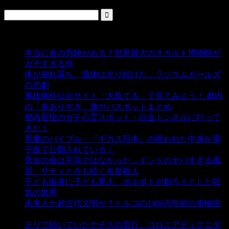
人気の投稿
本当に命の危険がある？世界最大のオカルト博物館が
ガチすぎる件
- 5,451 ビュー
体が崩れ落ち、遺体は光り続けた…ラジウムガールズ
の悲劇
- 5,409 ビュー
事故物件公示サイト「大島てる」で見てみよう！ 都内
の「炎ありすぎ」激ヤバスポットまとめ
- 5,017 ビュー
都内屈指のガチ心霊スポット・白金トンネルに行って
きた！
- 4,156 ビュー
悪魔のバイブル・『ギガス写本』の呪われた中身が電
子版で公開されている！
- 3,457 ビュー
男女の命は平等ではなかった…インドのヤバすぎる風
習、サティと今も続く名誉殺人
- 3,363 ビュー
子ども医者に子ども軍人、ポルポトが創ろうとした狂
気の世界
- 3,221 ビュー
未来人か超古代文明か？トルコの1400万年前の車輪痕
- 3,193 ビュー
チリで続いていたナチスの蛮行、コロニアディグニダ