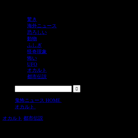
鬼レベルの怖い！をシェアするニュースサイト
驚き
海外ニュース
恐ろしい
動物
ふしぎ
怪奇現象
怖い
UFO
オカルト
都市伝説
鬼怖ニュース HOME
>
オカルト
>
オカルト
都市伝説
マレーシア航空機の翼が発見か!? 事故