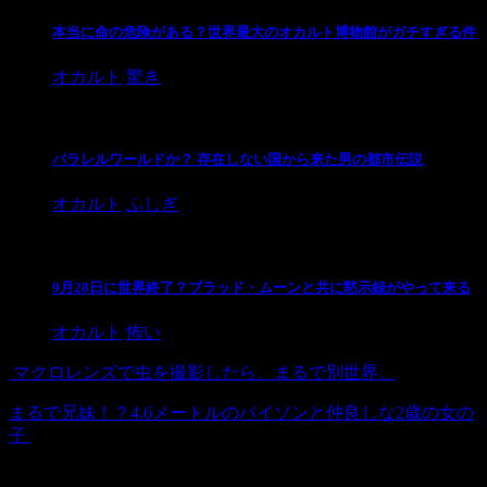
本当に命の危険がある？世界最大のオカルト博物館がガチすぎる件
オカルト
驚き
パラレルワールドか？ 存在しない国から来た男の都市伝説
オカルト
ふしぎ
9月28日に世界終了？ブラッド・ムーンと共に黙示録がやって来る
オカルト
怖い
マクロレンズで虫を撮影したら、まるで別世界。
まるで兄妹！？4.6メートルのパイソンと仲良しな2歳の女の
子
検索