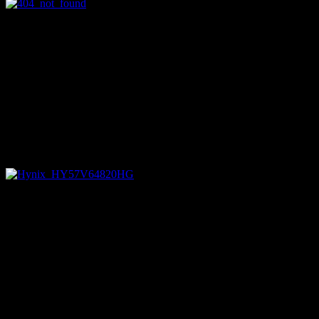
海外の巨大掲示板Redditのユーザーは370便
の消失に強い関心を示しています。 1人のユーザーは、消失
したボーイング777は、404番という製造番号だったことを突
き止めました。 「HTTP通信で404は『検出されない』とい
うことを意味する。これは偶然の符号にしてはできすぎてい
る」 と彼は書いています。より大きな陰謀が働いているの
ではないかというものです。 他のユーザーは「偶然でし
ょ。私はそうは思わない」と否定しています。
半導体特許に関連した誘拐
370便にはテキサス州の半導体企
業・フリースケール・セミコンダクタのエンジニア20人が搭
乗していたことが分かっています。
彼らは新型半導体の特許に関わっており、特許を狙う中国政
府によって誘拐されたのだと囁かれています。
航空機に謎の貨物が2トン積まれていたことも明らかになっ
ており、その正体が新型のリチウム電池や半導体だと言われ
関連が疑われています。