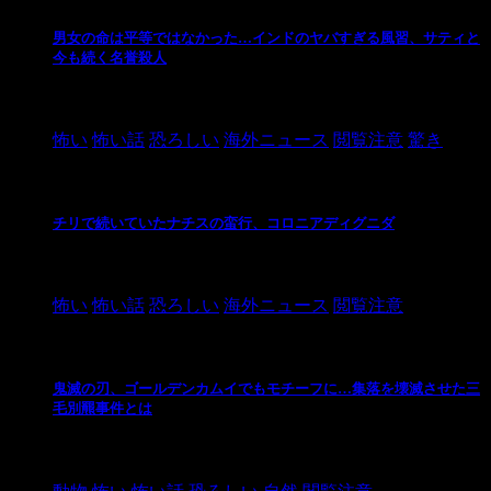
男女の命は平等ではなかった…インドのヤバすぎる風習、サティと
今も続く名誉殺人
2021/3/26
怖い
怖い話
恐ろしい
海外ニュース
閲覧注意
驚き
チリで続いていたナチスの蛮行、コロニアディグニダ
2021/3/3
怖い
怖い話
恐ろしい
海外ニュース
閲覧注意
鬼滅の刃、ゴールデンカムイでもモチーフに…集落を壊滅させた三
毛別羆事件とは
2021/3/3