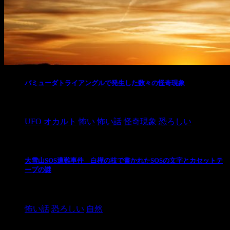
バミューダトライアングルで発生した数々の怪奇現象
2024/10/28
UFO
オカルト
怖い
怖い話
怪奇現象
恐ろしい
大雪山SOS遭難事件 白樺の枝で書かれたSOSの文字とカセットテ
ープの謎
2024/10/20
怖い話
恐ろしい
自然