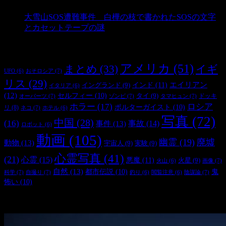
- 2,907 ビュー
大雪山SOS遭難事件 白樺の枝で書かれたSOSの文字
とカセットテープの謎
- 2,890 ビュー
タグ
アメリカ
(51)
まとめ
(33)
イギ
おそロシア
(7)
UFO
(6)
リス
(29)
インド
(11)
エイリアン
イングランド
(9)
イタリア
(6)
(12)
セルフィー
(10)
タイ
(9)
ドッキ
オーパーツ
(7)
ゾンビ
(7)
タマヒュン
(7)
ホラー
(17)
ロシア
ポルターガイスト
(10)
リ
(8)
ネコ
(7)
ホテル
(6)
写真
(72)
中国
(28)
(16)
事件
(13)
事故
(14)
ロボット
(6)
動画
(105)
幽霊
(19)
廃墟
動物
(13)
宇宙人
(9)
実験
(9)
心霊写真
(41)
(21)
心霊
(15)
悪魔
(11)
火星
(9)
画像
(7)
火山
(6)
自然
(13)
都市伝説
(10)
鬼
科学
(7)
自撮り
(7)
陰謀論
(7)
釣り
(6)
閲覧注意
(6)
怖い
(10)
最新の投稿