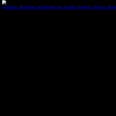
マレーシアのマハティール元首相は、自らのブログでCIAが
情報を隠しているとして非難しています。 彼によると、飛
行機のGPSシステムが失敗した場合、そのことをボーイング
社かアメリカ合衆国政府機関が知っているはずで、 その情
報が非公開になっているのはおかしいということです。
また、現代の航空機はたとえハイジャックされてもリモート
コントロールができるシステムが完成しており、 マレーシ
ア航空370便のボーイング777はそのようなシステムが導入さ
れている機体だと言いいます。
「誰かが情報を隠していることは明らかであり、マレーシア
航空とマレーシア政府が責任を問われるのはフェアじゃな
い」とマハティール元首相は主張しています。
航空機はディエゴ・ガルシア島に着陸
している
370便が消息を断った地点から3500キロ離れたインド洋の小