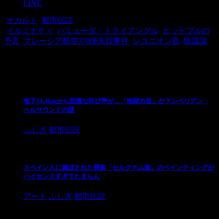
LINE
-
オカルト
,
都市伝説
-
イルミナティ
,
バミューダ・トライアングル
,
ピットブルの
予言
,
マレーシア航空370便失踪事件
,
レユニオン島
,
陰謀論
関連記事
地下14.4kmから悲痛な叫び声が…「地獄の音」か？シベリアン・
ヘルサウンドの謎
ふしぎ
都市伝説
スペイン人に滅ぼされた裸族「セルクナム族」のペインティングが
ハイセンスすぎてたまらん
アート
ふしぎ
都市伝説