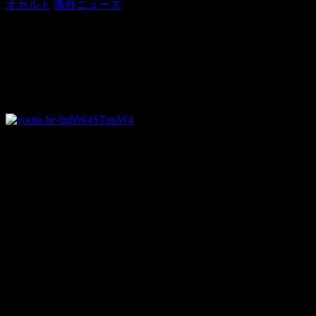
オカルト
海外ニュース
奇跡!? 聖母マリアを描いた絵画の唇が
2015年7月24日
普通に考えて、絵画に描かれた人物が動くということはあり
しかし、この映像を見るとその考えを改めないといけないか
オーストラリアの教会で聖母マリアの唇が動いている姿が撮
この映像が撮影されたのはオーストラリアの都市シドニーに
撮影者のジョージ氏がこの映像をFacebook上へアップす
特に聖母マリアを信仰しているカトリック信者からは「これ