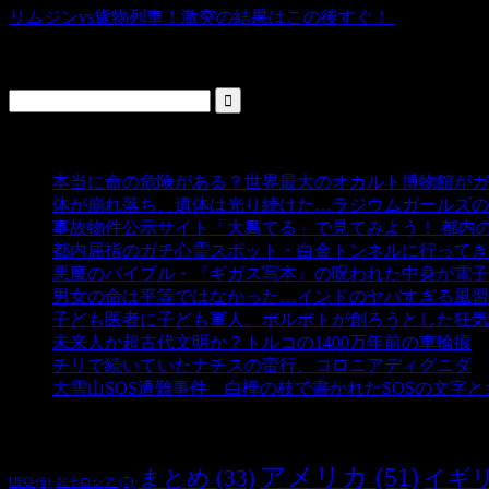
リムジンvs貨物列車！激突の結果はこの後すぐ！
検索
人気の投稿
本当に命の危険がある？世界最大のオカルト博物館がガ
体が崩れ落ち、遺体は光り続けた…ラジウムガールズの
事故物件公示サイト「大島てる」で見てみよう！ 都内
都内屈指のガチ心霊スポット・白金トンネルに行ってき
悪魔のバイブル・『ギガス写本』の呪われた中身が電子
男女の命は平等ではなかった…インドのヤバすぎる風習
子ども医者に子ども軍人、ポルポトが創ろうとした狂気
未来人か超古代文明か？トルコの1400万年前の車輪痕
-
チリで続いていたナチスの蛮行、コロニアディグニダ
-
大雪山SOS遭難事件 白樺の枝で書かれたSOSの文字
タグ
アメリカ
(51)
まとめ
(33)
イギ
おそロシア
(7)
UFO
(6)