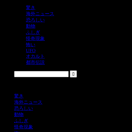
驚き
海外ニュース
恐ろしい
動物
ふしぎ
怪奇現象
怖い
UFO
オカルト
都市伝説
鬼レベルの怖い！をシェアするニュースサイト
驚き
海外ニュース
恐ろしい
動物
ふしぎ
怪奇現象