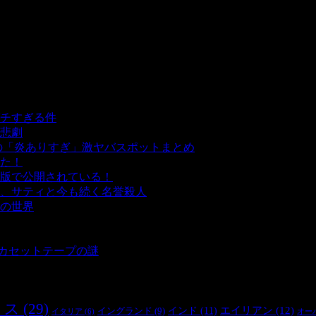
チすぎる件
- 5,437 ビュー
悲劇
- 5,391 ビュー
の「炎ありすぎ」激ヤバスポットまとめ
- 5,007 ビュー
た！
- 4,141 ビュー
版で公開されている！
- 3,452 ビュー
、サティと今も続く名誉殺人
- 3,356 ビュー
の世界
- 3,209 ビュー
 3,186 ビュー
 2,901 ビュー
とカセットテープの謎
- 2,886 ビュー
リス
(29)
インド
(11)
エイリアン
(12)
イングランド
(9)
オー
イタリア
(6)