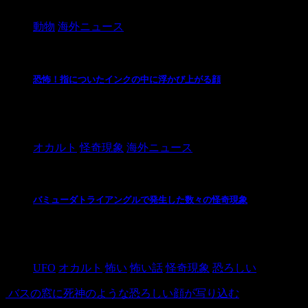
そのネコの ...
動物
海外ニュース
恐怖！指についたインクの中に浮かび上がる顔
プリンターのトナーを交換したら指にインクがべったり
す。なんと指いついたインクの中に顔が浮 ...
オカルト
怪奇現象
海外ニュース
バミューダトライアングルで発生した数々の怪奇現象
バミューダトライアングルは、大西洋のフロリダ州、プ
象」が数多く報告されています。以下、代表 ...
UFO
オカルト
怖い
怖い話
怪奇現象
恐ろしい
バスの窓に死神のような恐ろしい顔が写り込む