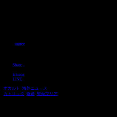
これが映像的トリックであることを否定しています。
聖母マリアと言えば、2012年頃にアメリカやインドで発生
ています。
もしかすると、聖母マリアは現代の人々に何らかのメッセー
参照：
mirror
Post
Share
Pocket
Hatena
LINE
-
オカルト
,
海外ニュース
-
カトリック
,
奇跡
,
聖母マリア
関連記事