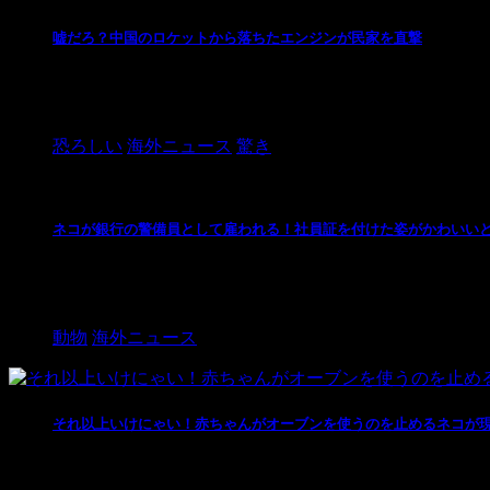
嘘だろ？中国のロケットから落ちたエンジンが民家を直撃
メイドインチャイナの品質はこんなところにも。 中国
ケットの第一段エンジンが ...
恐ろしい
海外ニュース
驚き
ネコが銀行の警備員として雇われる！社員証を付けた姿がかわいい
写真：facenook フィリピンの銀行の警備員として
員証も持 ...
動物
海外ニュース
それ以上いけにゃい！赤ちゃんがオーブンを使うのを止めるネコが
家の至る所に、赤ちゃんの好奇心を奪ってしまうものと