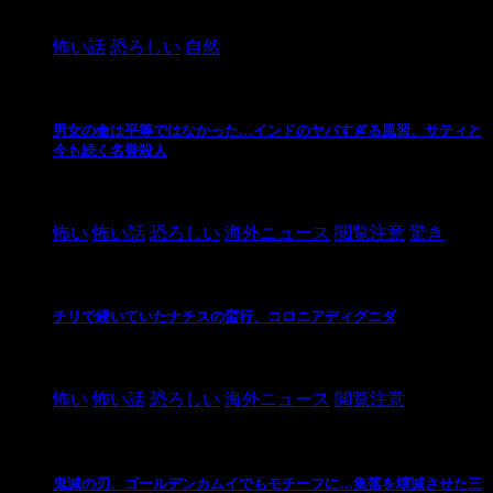
2024/10/20
怖い話
恐ろしい
自然
男女の命は平等ではなかった…インドのヤバすぎる風習、サティと
今も続く名誉殺人
2021/3/26
怖い
怖い話
恐ろしい
海外ニュース
閲覧注意
驚き
チリで続いていたナチスの蛮行、コロニアディグニダ
2021/3/3
怖い
怖い話
恐ろしい
海外ニュース
閲覧注意
鬼滅の刃、ゴールデンカムイでもモチーフに…集落を壊滅させた三