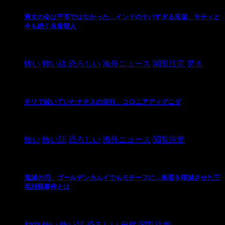
男女の命は平等ではなかった…インドのヤバすぎる風習、サティと
今も続く名誉殺人
2021/3/26
怖い
怖い話
恐ろしい
海外ニュース
閲覧注意
驚き
チリで続いていたナチスの蛮行、コロニアディグニダ
2021/3/3
怖い
怖い話
恐ろしい
海外ニュース
閲覧注意
鬼滅の刃、ゴールデンカムイでもモチーフに…集落を壊滅させた三
毛別羆事件とは
2021/3/3
動物
怖い
怖い話
恐ろしい
自然
閲覧注意