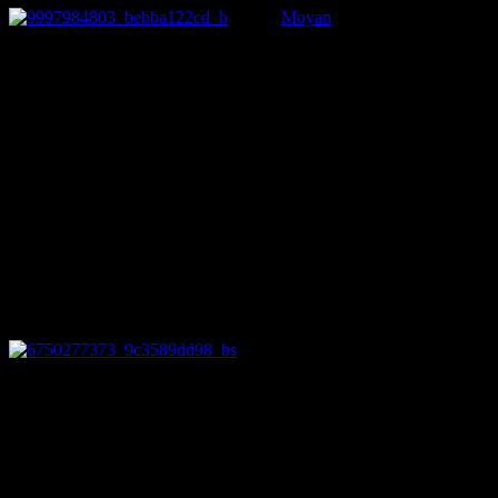
撮影：
Moyan
_Brenn
21日深夜、アラスカ州ブロックス山脈で「オーロラ爆発」と
呼ばれる珍しい現象が立て続けに３回観測されました。
「オーロラ爆発」は全天にわたって爆発したようにオーロラ
が広がる現象で、北極圏でも珍しい現象です。
３連続となると極めて珍しい現象となります。
１７日に巨大な太陽フレアが発生していたのですが、その磁
気嵐による影響でしょうか。
東日本大震災の日も磁気嵐が激しく、大きなオーロラが観測
されていました。
磁気嵐と地震に因果関係があるとする説もあるため、地震の
前触れでなければいいのですが。