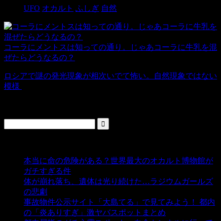
UFO
オカルト
ふしぎ
自然
コーラにメントスは知っての通り。じゃあコーラに牛乳を混
ぜたらどうなるの？
ロシアで謎の発光現象が相次いでて怖い。自然現象ではない
模様
検索
人気の投稿
本当に命の危険がある？世界最大のオカルト博物館が
ガチすぎる件
- 5,428 ビュー
体が崩れ落ち、遺体は光り続けた…ラジウムガールズ
の悲劇
- 5,376 ビュー
事故物件公示サイト「大島てる」で見てみよう！ 都内
の「炎ありすぎ」激ヤバスポットまとめ
- 4,992 ビュー