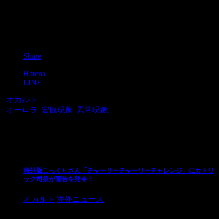
Post
Share
Pocket
Hatena
LINE
-
オカルト
-
オーロラ
,
宏観現象
,
異常現象
関連記事
海外版こっくりさん「チャーリーチャーリーチャレンジ」にカトリ
ック司祭が警告を発令！
オカルト
海外ニュース