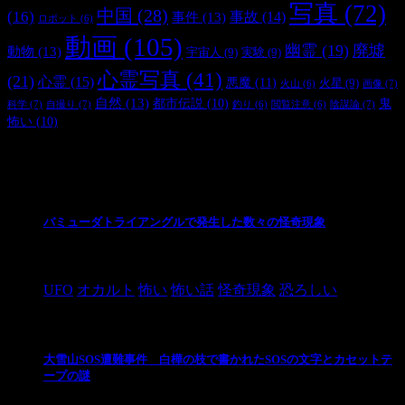
写真
(72)
中国
(28)
(16)
事件
(13)
事故
(14)
ロボット
(6)
動画
(105)
幽霊
(19)
廃墟
動物
(13)
宇宙人
(9)
実験
(9)
心霊写真
(41)
(21)
心霊
(15)
悪魔
(11)
火星
(9)
画像
(7)
火山
(6)
自然
(13)
都市伝説
(10)
鬼
科学
(7)
自撮り
(7)
陰謀論
(7)
釣り
(6)
閲覧注意
(6)
怖い
(10)
最新の投稿
バミューダトライアングルで発生した数々の怪奇現象
2024/10/28
UFO
オカルト
怖い
怖い話
怪奇現象
恐ろしい
大雪山SOS遭難事件 白樺の枝で書かれたSOSの文字とカセットテ
ープの謎