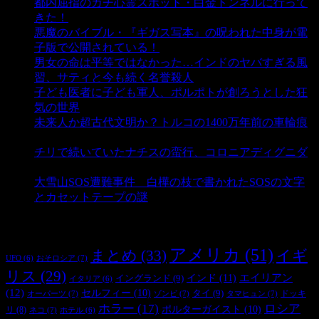
都内屈指のガチ心霊スポット・白金トンネルに行って
きた！
- 4,132 ビュー
悪魔のバイブル・『ギガス写本』の呪われた中身が電
子版で公開されている！
- 3,444 ビュー
男女の命は平等ではなかった…インドのヤバすぎる風
習、サティと今も続く名誉殺人
- 3,347 ビュー
子ども医者に子ども軍人、ポルポトが創ろうとした狂
気の世界
- 3,197 ビュー
未来人か超古代文明か？トルコの1400万年前の車輪痕
- 3,176 ビュー
チリで続いていたナチスの蛮行、コロニアディグニダ
- 2,893 ビュー
大雪山SOS遭難事件 白樺の枝で書かれたSOSの文字
とカセットテープの謎
- 2,875 ビュー
タグ
アメリカ
(51)
まとめ
(33)
イギ
おそロシア
(7)
UFO
(6)
リス
(29)
インド
(11)
エイリアン
イングランド
(9)
イタリア
(6)
(12)
セルフィー
(10)
タイ
(9)
ドッキ
オーパーツ
(7)
ゾンビ
(7)
タマヒュン
(7)
ホラー
(17)
ロシア
ポルターガイスト
(10)
リ
(8)
ネコ
(7)
ホテル
(6)