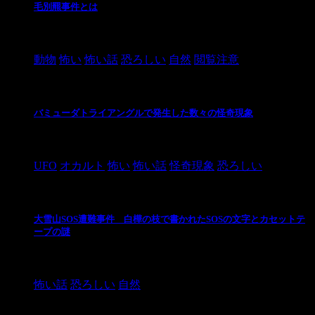
毛別羆事件とは
2021/3/3
動物
怖い
怖い話
恐ろしい
自然
閲覧注意
バミューダトライアングルで発生した数々の怪奇現象
2024/10/28
UFO
オカルト
怖い
怖い話
怪奇現象
恐ろしい
大雪山SOS遭難事件 白樺の枝で書かれたSOSの文字とカセットテ
ープの謎
2024/10/20
怖い話
恐ろしい
自然