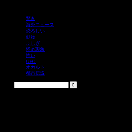
鬼レベルの怖い！をシェアするニュースサイト
驚き
海外ニュース
恐ろしい
動物
ふしぎ
怪奇現象
怖い
UFO
オカルト
都市伝説