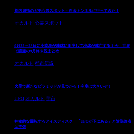
都内屈指のガチ心霊スポット・白金トンネルに行ってきた！
オカルト
心霊スポット
9月22～28日に小惑星が地球に衝突して地球が滅亡する!? 今、世界
で話題の9月終末説まとめ
オカルト
都市伝説
火星で新たなピラミッドが見つかる！今度は大きいぞ！
UFO
オカルト
宇宙
神秘的な回転するアイスディスク 「UFOが下にある」と陰謀論者
は主張