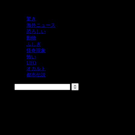
鬼レベルの怖い！をシェアするニュースサイト
驚き
海外ニュース
恐ろしい
動物
ふしぎ
怪奇現象
怖い
UFO
オカルト
都市伝説