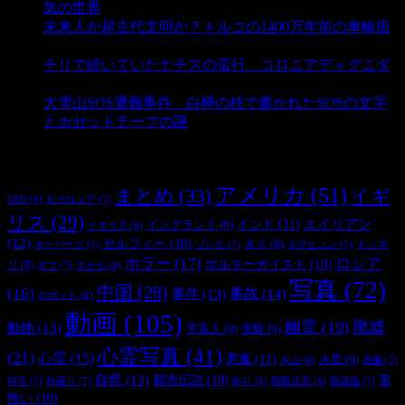
気の世界
- 3,200 ビュー
未来人か超古代文明か？トルコの1400万年前の車輪痕
- 3,176 ビュー
チリで続いていたナチスの蛮行、コロニアディグニダ
- 2,893 ビュー
大雪山SOS遭難事件 白樺の枝で書かれたSOSの文字
とカセットテープの謎
- 2,875 ビュー
タグ
アメリカ
(51)
まとめ
(33)
イギ
おそロシア
(7)
UFO
(6)
リス
(29)
インド
(11)
エイリアン
イングランド
(9)
イタリア
(6)
(12)
セルフィー
(10)
タイ
(9)
ドッキ
オーパーツ
(7)
ゾンビ
(7)
タマヒュン
(7)
ホラー
(17)
ロシア
ポルターガイスト
(10)
リ
(8)
ネコ
(7)
ホテル
(6)
写真
(72)
中国
(28)
(16)
事件
(13)
事故
(14)
ロボット
(6)
動画
(105)
幽霊
(19)
廃墟
動物
(13)
宇宙人
(9)
実験
(9)
心霊写真
(41)
(21)
心霊
(15)
悪魔
(11)
火星
(9)
画像
(7)
火山
(6)
自然
(13)
都市伝説
(10)
鬼
科学
(7)
自撮り
(7)
陰謀論
(7)
釣り
(6)
閲覧注意
(6)
怖い
(10)