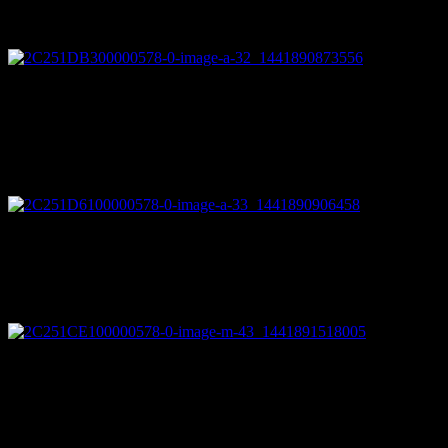
壊れたソファーをリノベーション
少し硬そ
うですが、実用に問題はありません。
穴あき靴下を修復…しない
まさに逆転の発想。
コーヒーメーカーでパスタを茹でる
他の方法は無いものでしょうか。
ショッピングカートのBBQ網