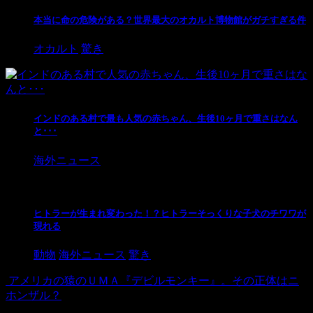
本当に命の危険がある？世界最大のオカルト博物館がガチすぎる件
オカルト
驚き
インドのある村で最も人気の赤ちゃん、生後10ヶ月で重さはなん
と･･･
海外ニュース
ヒトラーが生まれ変わった！？ヒトラーそっくりな子犬のチワワが
現れる
動物
海外ニュース
驚き
アメリカの猿のＵＭＡ『デビルモンキー』。その正体はニ
ホンザル？