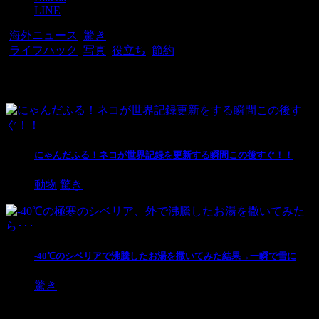
LINE
-
海外ニュース
,
驚き
-
ライフハック
,
写真
,
役立ち
,
節約
関連記事
にゃんだふる！ネコが世界記録を更新する瞬間この後すぐ！！
動物
驚き
-40℃のシベリアで沸騰したお湯を撒いてみた結果→一瞬で雪に
驚き