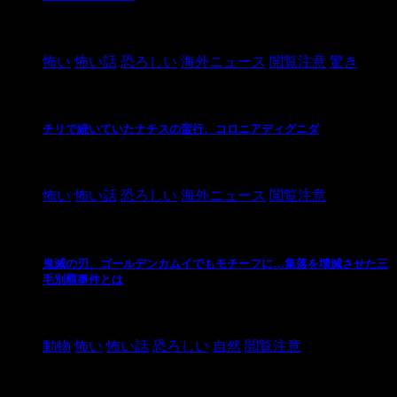
2021/3/26
怖い
怖い話
恐ろしい
海外ニュース
閲覧注意
驚き
チリで続いていたナチスの蛮行、コロニアディグニダ
2021/3/3
怖い
怖い話
恐ろしい
海外ニュース
閲覧注意
鬼滅の刃、ゴールデンカムイでもモチーフに…集落を壊滅させた三
毛別羆事件とは
2021/3/3
動物
怖い
怖い話
恐ろしい
自然
閲覧注意