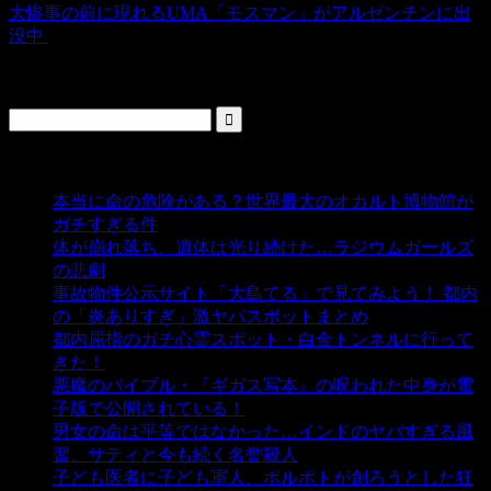
大惨事の前に現れるUMA「モスマン」がアルゼンチンに出
没中
検索
人気の投稿
本当に命の危険がある？世界最大のオカルト博物館が
ガチすぎる件
- 5,431 ビュー
体が崩れ落ち、遺体は光り続けた…ラジウムガールズ
の悲劇
- 5,377 ビュー
事故物件公示サイト「大島てる」で見てみよう！ 都内
の「炎ありすぎ」激ヤバスポットまとめ
- 4,993 ビュー
都内屈指のガチ心霊スポット・白金トンネルに行って
きた！
- 4,133 ビュー
悪魔のバイブル・『ギガス写本』の呪われた中身が電
子版で公開されている！
- 3,444 ビュー
男女の命は平等ではなかった…インドのヤバすぎる風
習、サティと今も続く名誉殺人
- 3,347 ビュー
子ども医者に子ども軍人、ポルポトが創ろうとした狂