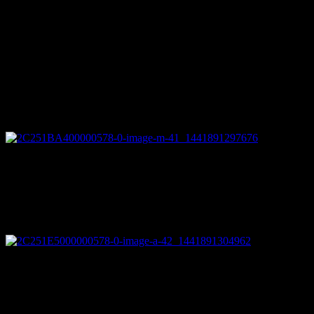
トゲがたくさんなので、マッド・マックス的なカスタムとし
ても良さそうです。
ペットボトルのシャワーヘッド
見た目を
気にしなければ十分使えそう。
定規と缶詰の蓋でピザカッター
包丁使えよ。