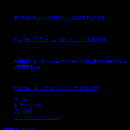
チリで続いていたナチスの蛮行、コロニアディグニダ
2021/3/3
怖い
怖い話
恐ろしい
海外ニュース
閲覧注意
鬼滅の刃、ゴールデンカムイでもモチーフに…集落を壊滅させた三
毛別羆事件とは
2021/3/3
動物
怖い
怖い話
恐ろしい
自然
閲覧注意
ホーム
お問い合わせ
広告掲載
プライバシーポリシー
鬼怖ニュース