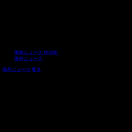
鬼怖ニュース HOME
>
海外ニュース
>
海外ニュース
驚き
その発想は無かった！貧乏な大学生が
考えた独創的な節約ライフハック
2015年9月11日
お金の苦しい若い学生たちは創意工夫とDIYで彼らの問題を