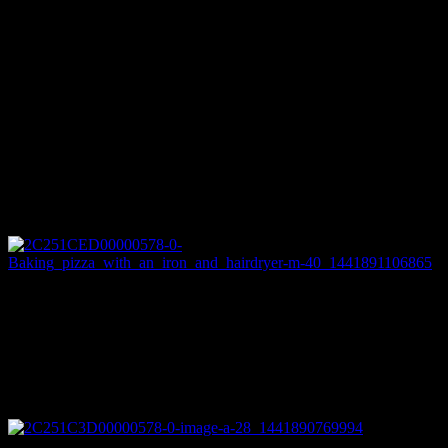
解決していきます。
今回はオンラインで発表された節約ライフハックをまとめて
みました。
すぐに使える目からウロコのものもあれば、使えるのか疑問
なものなど様々ですが、知ってて損はないと思いますよ。
アイロンとドライヤーでピザ焼きオー
ブン
なるほどアイロンは小さなホットプレートとしても使えそう
ですね。やりませんけど。
ヘアブラシのサイドミラー