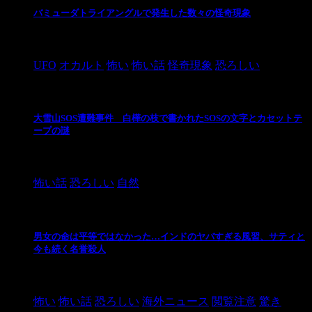
バミューダトライアングルで発生した数々の怪奇現象
2024/10/28
UFO
オカルト
怖い
怖い話
怪奇現象
恐ろしい
大雪山SOS遭難事件 白樺の枝で書かれたSOSの文字とカセットテ
ープの謎
2024/10/20
怖い話
恐ろしい
自然
男女の命は平等ではなかった…インドのヤバすぎる風習、サティと
今も続く名誉殺人
2021/3/26
怖い
怖い話
恐ろしい
海外ニュース
閲覧注意
驚き