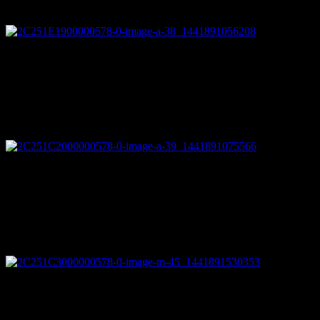
とにかく豪快です。
iPhoneオーディオ・スピーカー
左右の大きなボトルがスピーカーの役割を果たすようです。
スツールがゴミ箱に早変わり
これは賢
いですね。