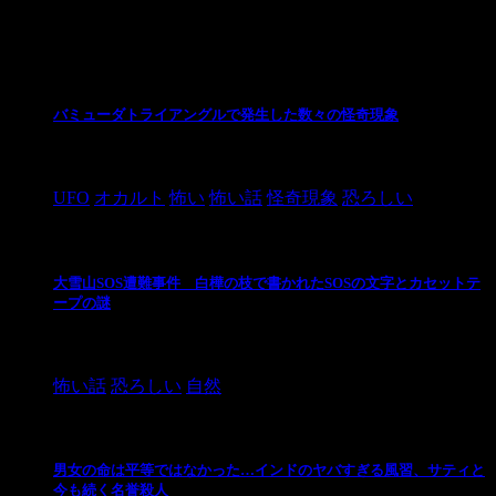
最新の投稿
バミューダトライアングルで発生した数々の怪奇現象
2024/10/28
UFO
オカルト
怖い
怖い話
怪奇現象
恐ろしい
大雪山SOS遭難事件 白樺の枝で書かれたSOSの文字とカセットテ
ープの謎
2024/10/20
怖い話
恐ろしい
自然
男女の命は平等ではなかった…インドのヤバすぎる風習、サティと
今も続く名誉殺人