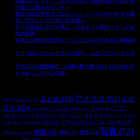
悪魔のバイブル・『ギガス写本』の呪われた中身が電
子版で公開されている！
- 3,453 ビュー
男女の命は平等ではなかった…インドのヤバすぎる風
習、サティと今も続く名誉殺人
- 3,360 ビュー
子ども医者に子ども軍人、ポルポトが創ろうとした狂
気の世界
- 3,213 ビュー
未来人か超古代文明か？トルコの1400万年前の車輪痕
- 3,191 ビュー
チリで続いていたナチスの蛮行、コロニアディグニダ
- 2,902 ビュー
大雪山SOS遭難事件 白樺の枝で書かれたSOSの文字
とカセットテープの謎
- 2,887 ビュー
タグ
アメリカ
(51)
まとめ
(33)
イギ
おそロシア
(7)
UFO
(6)
リス
(29)
インド
(11)
エイリアン
イングランド
(9)
イタリア
(6)
(12)
セルフィー
(10)
タイ
(9)
ドッキ
オーパーツ
(7)
ゾンビ
(7)
タマヒュン
(7)
ホラー
(17)
ロシア
ポルターガイスト
(10)
リ
(8)
ネコ
(7)
ホテル
(6)
写真
(72)
中国
(28)
(16)
事件
(13)
事故
(14)
ロボット
(6)