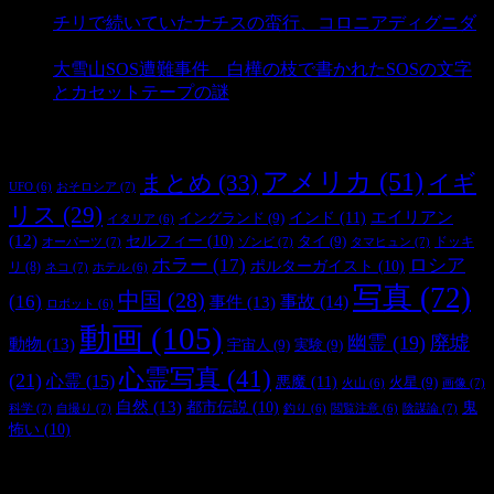
チリで続いていたナチスの蛮行、コロニアディグニダ
- 2,902 ビュー
大雪山SOS遭難事件 白樺の枝で書かれたSOSの文字
とカセットテープの謎
- 2,887 ビュー
タグ
アメリカ
(51)
まとめ
(33)
イギ
おそロシア
(7)
UFO
(6)
リス
(29)
インド
(11)
エイリアン
イングランド
(9)
イタリア
(6)
(12)
セルフィー
(10)
タイ
(9)
ドッキ
オーパーツ
(7)
ゾンビ
(7)
タマヒュン
(7)
ホラー
(17)
ロシア
ポルターガイスト
(10)
リ
(8)
ネコ
(7)
ホテル
(6)
写真
(72)
中国
(28)
(16)
事件
(13)
事故
(14)
ロボット
(6)
動画
(105)
幽霊
(19)
廃墟
動物
(13)
宇宙人
(9)
実験
(9)
心霊写真
(41)
(21)
心霊
(15)
悪魔
(11)
火星
(9)
画像
(7)
火山
(6)
自然
(13)
都市伝説
(10)
鬼
科学
(7)
自撮り
(7)
陰謀論
(7)
釣り
(6)
閲覧注意
(6)
怖い
(10)
最新の投稿