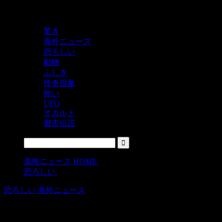
鬼レベルの怖い！をシェアするニュースサイト
驚き
海外ニュース
恐ろしい
動物
ふしぎ
怪奇現象
怖い
UFO
オカルト
都市伝説
鬼怖ニュース HOME
>
恐ろしい
>
恐ろしい
海外ニュース
一体誰が何の為に？沼に21体の人形が