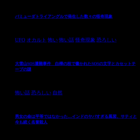
バミューダトライアングルで発生した数々の怪奇現象
2024/10/28
UFO
オカルト
怖い
怖い話
怪奇現象
恐ろしい
大雪山SOS遭難事件 白樺の枝で書かれたSOSの文字とカセットテ
ープの謎
2024/10/20
怖い話
恐ろしい
自然
男女の命は平等ではなかった…インドのヤバすぎる風習、サティと
今も続く名誉殺人
2021/3/26