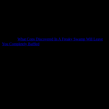
ここベアクリーク沼は地元では不気味な場所として知られて
おり、若い子の間では、夜な夜な肝試しスポットとしてここ
を使うことが珍しくないのだとか。
因みにこの沼は、製材会社が土地を所有している。
今のところ事件の進展もなく、誰が置いたのか動機に関して
も不明との事。
参照元：
What Cops Discovered In A Freaky Swamp Will Leave
You Completely Baffled