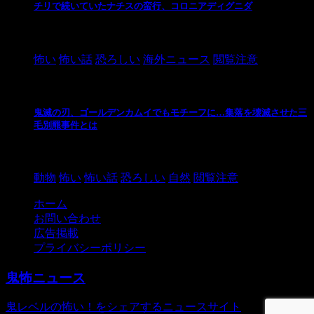
チリで続いていたナチスの蛮行、コロニアディグニダ
2021/3/3
怖い
怖い話
恐ろしい
海外ニュース
閲覧注意
鬼滅の刃、ゴールデンカムイでもモチーフに…集落を壊滅させた三
毛別羆事件とは
2021/3/3
動物
怖い
怖い話
恐ろしい
自然
閲覧注意
ホーム
お問い合わせ
広告掲載
プライバシーポリシー
鬼怖ニュース
鬼レベルの怖い！をシェアするニュースサイト