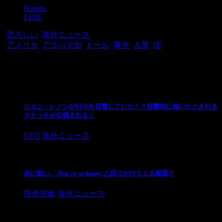
Hatena
LINE
-
恐ろしい
,
海外ニュース
-
アメリカ
,
アラバマ州
,
ドール
,
事件
,
人形
,
沼
関連記事
ジョン・レノンがUFOを目撃していた！？目撃時に描いたとされる
スケッチが公開される！
UFO
海外ニュース
共に歌い、'You're so funny'と語りかけてくる幽霊？
怪奇現象
海外ニュース