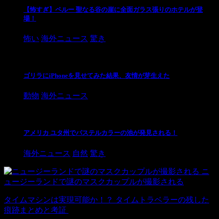
【怖すぎ】ペルー 聖なる谷の崖に全面ガラス張りのホテルが登
場！
怖い
海外ニュース
驚き
ゴリラにiPhoneを見せてみた結果、友情が芽生えた
動物
海外ニュース
アメリカ ユタ州でパステルカラーの池が発見される！
海外ニュース
自然
驚き
ニ
ュージーランドで謎のマスクカップルが撮影される
タイムマシンは実現可能か！？ タイムトラベラーの残した
痕跡まとめと考証