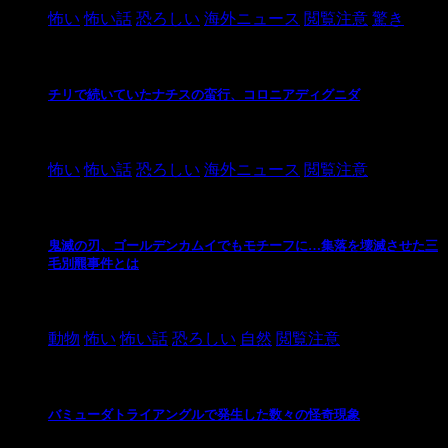
怖い
怖い話
恐ろしい
海外ニュース
閲覧注意
驚き
チリで続いていたナチスの蛮行、コロニアディグニダ
2021/3/3
怖い
怖い話
恐ろしい
海外ニュース
閲覧注意
鬼滅の刃、ゴールデンカムイでもモチーフに…集落を壊滅させた三
毛別羆事件とは
2021/3/3
動物
怖い
怖い話
恐ろしい
自然
閲覧注意
バミューダトライアングルで発生した数々の怪奇現象