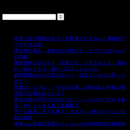
検索
人気の投稿
本当に命の危険がある？世界最大のオカルト博物館が
ガチすぎる件
- 5,443 ビュー
体が崩れ落ち、遺体は光り続けた…ラジウムガールズ
の悲劇
- 5,399 ビュー
事故物件公示サイト「大島てる」で見てみよう！ 都内
の「炎ありすぎ」激ヤバスポットまとめ
- 5,010 ビュー
都内屈指のガチ心霊スポット・白金トンネルに行って
きた！
- 4,148 ビュー
悪魔のバイブル・『ギガス写本』の呪われた中身が電
子版で公開されている！
- 3,452 ビュー
男女の命は平等ではなかった…インドのヤバすぎる風
習、サティと今も続く名誉殺人
- 3,357 ビュー
子ども医者に子ども軍人、ポルポトが創ろうとした狂
気の世界
- 3,212 ビュー
未来人か超古代文明か？トルコの1400万年前の車輪痕
- 3,188 ビュー