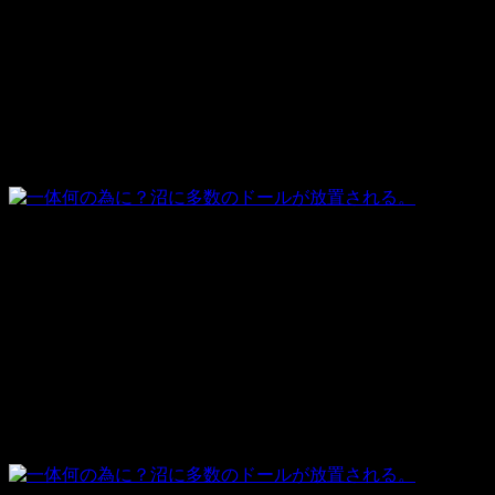
地元警察は、動機はいたずらだろうと疑っています。
日本以外で丑の刻参り的なものってなさそうですしね。
もしあるのであれば、記事で取り上げたいと思います。
人形は撤去されるまでしばらく放置さ
れていた
「盗難車の事件に取り組んでいた際に、この沼地を通りまし
た。
この人形の存在は数週間前から知っていたが、ハロウィンの
いたずらだろうと思っており、特に深く考えていませんでし
た」
と警察署次長、ジョー・セディンガー氏は語りました。
肝試しスポットとしてよく使われてい
る