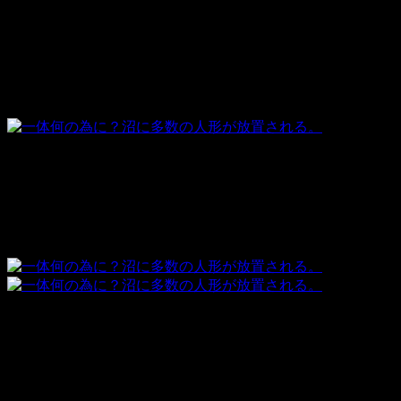
世の中には理解がしがたい事件が度々起こります。
今回はアラバマ州のベアクーリク沼で起きた事件をご紹介し
ます。
沼の上に21体の人形が放置される
沼の上で1体1体、竹の杭に縛られていたのを発見されまし
た。合計21体。
顔や髪にはスプレーをかけられた跡もあるのだとか。
夜こんなものをぽつんと立ってるのを見た日には寝れないで
しょこれ。怖すぎでしょ。