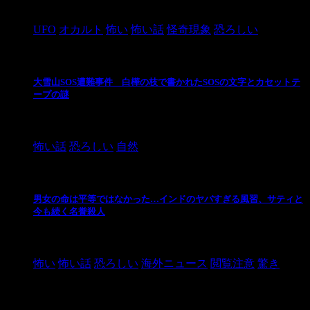
2024/10/28
UFO
オカルト
怖い
怖い話
怪奇現象
恐ろしい
大雪山SOS遭難事件 白樺の枝で書かれたSOSの文字とカセットテ
ープの謎
2024/10/20
怖い話
恐ろしい
自然
男女の命は平等ではなかった…インドのヤバすぎる風習、サティと
今も続く名誉殺人
2021/3/26
怖い
怖い話
恐ろしい
海外ニュース
閲覧注意
驚き