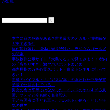
が出現
検索
人気の投稿
本当に命の危険がある？世界最大のオカルト博物館が
ガチすぎる件
- 5,459 ビュー
体が崩れ落ち、遺体は光り続けた…ラジウムガールズ
の悲劇
- 5,414 ビュー
事故物件公示サイト「大島てる」で見てみよう！ 都内
の「炎ありすぎ」激ヤバスポットまとめ
- 5,021 ビュー
都内屈指のガチ心霊スポット・白金トンネルに行って
きた！
- 4,161 ビュー
悪魔のバイブル・『ギガス写本』の呪われた中身が電
子版で公開されている！
- 3,459 ビュー
男女の命は平等ではなかった…インドのヤバすぎる風
習、サティと今も続く名誉殺人
- 3,364 ビュー
子ども医者に子ども軍人、ポルポトが創ろうとした狂
気の世界
- 3,225 ビュー