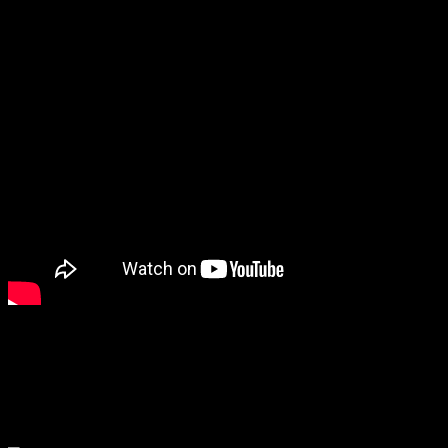
やっぱり偽者だというコメントが多く
出ている！