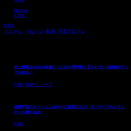
Pocket
Hatena
LINE
-
UFO
-
ドローン
,
バルーン
,
動画
,
宇宙ドローン
関連記事
史上最高のUFOの映像だ！とUFO専門家に言われている映像がアッ
プされる！
UFO
海外ニュース
国際宇宙ステーションはUFOに監視されている！ライブカメラに
UFOが映り込む
UFO