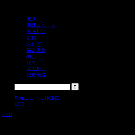
鬼レベルの怖い！をシェアするニュースサイト
驚き
海外ニュース
恐ろしい
動物
ふしぎ
怪奇現象
怖い
UFO
オカルト
都市伝説
鬼怖ニュース HOME
>
UFO
>
UFO
アメリカとメキシコの国境付近でハッ