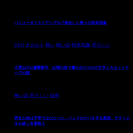
最新の投稿
バミューダトライアングルで発生した数々の怪奇現象
2024/10/28
UFO
オカルト
怖い
怖い話
怪奇現象
恐ろしい
大雪山SOS遭難事件 白樺の枝で書かれたSOSの文字とカセットテ
ープの謎
2024/10/20
怖い話
恐ろしい
自然
男女の命は平等ではなかった…インドのヤバすぎる風習、サティと
今も続く名誉殺人