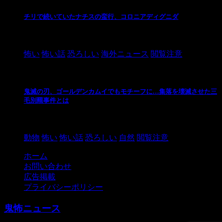
チリで続いていたナチスの蛮行、コロニアディグニダ
2021/3/3
怖い
怖い話
恐ろしい
海外ニュース
閲覧注意
鬼滅の刃、ゴールデンカムイでもモチーフに…集落を壊滅させた三
毛別羆事件とは
2021/3/3
動物
怖い
怖い話
恐ろしい
自然
閲覧注意
ホーム
お問い合わせ
広告掲載
プライバシーポリシー
鬼怖ニュース