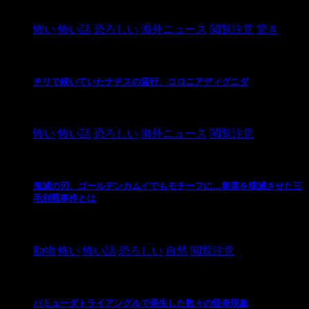
2021/3/26
怖い
怖い話
恐ろしい
海外ニュース
閲覧注意
驚き
チリで続いていたナチスの蛮行、コロニアディグニダ
2021/3/3
怖い
怖い話
恐ろしい
海外ニュース
閲覧注意
鬼滅の刃、ゴールデンカムイでもモチーフに…集落を壊滅させた三
毛別羆事件とは
2021/3/3
動物
怖い
怖い話
恐ろしい
自然
閲覧注意
バミューダトライアングルで発生した数々の怪奇現象