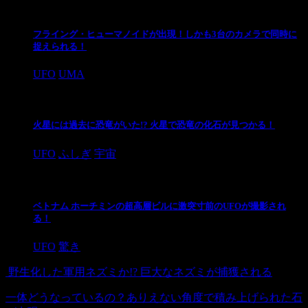
フライング・ヒューマノイドが出現！しかも3台のカメラで同時に
捉えられる！
UFO
UMA
火星には過去に恐竜がいた!? 火星で恐竜の化石が見つかる！
UFO
ふしぎ
宇宙
ベトナム ホーチミンの超高層ビルに激突寸前のUFOが撮影され
る！
UFO
驚き
野生化した軍用ネズミか!? 巨大なネズミが捕獲される
一体どうなっているの？ありえない角度で積み上げられた石