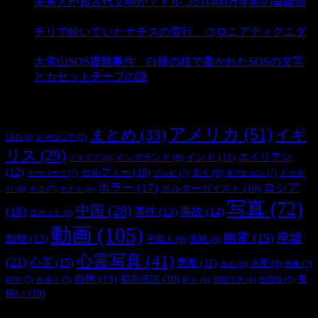
未来人か超古代文明か？トルコの1400万年前の車輪痕
- 3,196 ビュー
チリで続いていたナチスの蛮行、コロニアディグニダ
- 2,908 ビュー
大雪山SOS遭難事件 白樺の枝で書かれたSOSの文字
とカセットテープの謎
- 2,898 ビュー
タグ
アメリカ
(51)
まとめ
(33)
イギ
おそロシア
(7)
UFO
(6)
リス
(29)
インド
(11)
エイリアン
イングランド
(9)
イタリア
(6)
(12)
セルフィー
(10)
タイ
(9)
ドッキ
オーパーツ
(7)
ゾンビ
(7)
タマヒュン
(7)
ホラー
(17)
ロシア
ポルターガイスト
(10)
リ
(8)
ネコ
(7)
ホテル
(6)
写真
(72)
中国
(28)
(16)
事件
(13)
事故
(14)
ロボット
(6)
動画
(105)
幽霊
(19)
廃墟
動物
(13)
宇宙人
(9)
実験
(9)
心霊写真
(41)
(21)
心霊
(15)
悪魔
(11)
火星
(9)
画像
(7)
火山
(6)
自然
(13)
都市伝説
(10)
鬼
科学
(7)
自撮り
(7)
陰謀論
(7)
釣り
(6)
閲覧注意
(6)
怖い
(10)