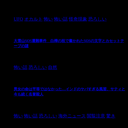
2024/10/28
UFO
オカルト
怖い
怖い話
怪奇現象
恐ろしい
大雪山SOS遭難事件 白樺の枝で書かれたSOSの文字とカセットテ
ープの謎
2024/10/20
怖い話
恐ろしい
自然
男女の命は平等ではなかった…インドのヤバすぎる風習、サティと
今も続く名誉殺人
2021/3/26
怖い
怖い話
恐ろしい
海外ニュース
閲覧注意
驚き