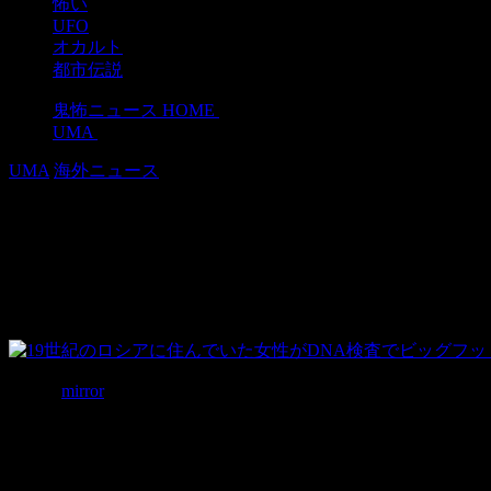
怖い
UFO
オカルト
都市伝説
鬼怖ニュース HOME
>
UMA
>
UMA
海外ニュース
19世紀のロシアに住んでいた女性がD
2018年9月23日
写真：
mirror
ビッグフットの目撃情報は様々な大陸と世代に渡って私たち