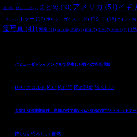
アメリカ
(51)
まとめ
(33)
イギ
おそロシア
(7)
UFO
(6)
ホラー
(17)
ロシア
(16)
ポルターガイスト
(10)
ホテル
(6)
ロボット
(6)
霊写真
(41)
自然
悪魔
(11)
火星
(9)
画像
(7)
科学
(7)
自撮り
(7)
火山
(6)
最新の投稿
バミューダトライアングルで発生した数々の怪奇現象
2024/10/28
UFO
オカルト
怖い
怖い話
怪奇現象
恐ろしい
大雪山SOS遭難事件 白樺の枝で書かれたSOSの文字とカセットテ
2024/10/20
怖い話
恐ろしい
自然