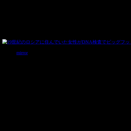
そんなビッグフットが実は存在したという可能性が高くなっ
DNA検査で判明
写真：
mirror
オックスフォード大学のブライアン・サックス教授が「
ザー
ザーナについて1人の動物学者は、「恐ろしい特徴の殆どが
因みにこの女性はアブハジア共和国に潜んでいたとされ、地方
その後は商人によって飼われ、貴族に販売されました。