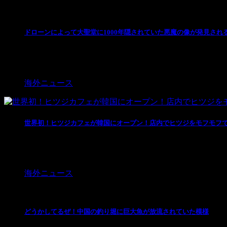
ドローンによって大聖堂に1000年隠されていた悪魔の像が発見され
近頃なにかとお騒がせのドローンですが、今回、チェス
増改築が繰り返されて現在 ...
海外ニュース
世界初！ヒツジカフェが韓国にオープン！店内でヒツジをモフモフ
撮影者：Thanks Nature Cafe 最近ではネ
2015年はひ ...
海外ニュース
どうかしてるぜ！中国の釣り堀に巨大魚が放流されていた模様