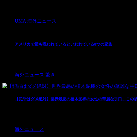
ライブリークに投稿された動画で、また中国の無茶苦茶
す。 おじいさんは全身を使って引いています ...
UMA
海外ニュース
アメリカで最も呪われているといわれている8つの家族
写真：Getty Images 負の連鎖というものは続
なのでし ...
海外ニュース
驚き
【犯罪はダメ絶対】世界最悪の植木泥棒の女性の華麗な手口、この
世界最悪の植木泥棒の女性が現れました。 華麗な手口
この女性が植木泥棒です。 華麗な ...
海外ニュース