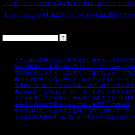
アンネ・フランクの死亡日は実は1ヶ月以上前だった！？新
【ドッペルゲンガー】あのアニメキャラが現実に居た！？そっ
検索
人気の投稿
本当に命の危険がある？世界最大のオカルト博物館がガ
体が崩れ落ち、遺体は光り続けた…ラジウムガールズの
事故物件公示サイト「大島てる」で見てみよう！ 都内
都内屈指のガチ心霊スポット・白金トンネルに行ってき
悪魔のバイブル・『ギガス写本』の呪われた中身が電子
男女の命は平等ではなかった…インドのヤバすぎる風習
子ども医者に子ども軍人、ポルポトが創ろうとした狂気
未来人か超古代文明か？トルコの1400万年前の車輪痕
-
チリで続いていたナチスの蛮行、コロニアディグニダ
-
大雪山SOS遭難事件 白樺の枝で書かれたSOSの文字
タグ