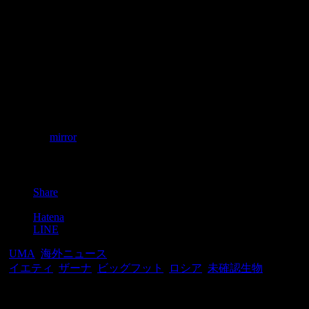
1890年に亡くなったとのことです。
捕獲して飼うのは分かるんですが、まさかのザーナ、貴族の
一体いくらで売られたのでしょうか？
参照元：
mirror
Post
Share
Pocket
Hatena
LINE
-
UMA
,
海外ニュース
-
イエティ
,
ザーナ
,
ビッグフット
,
ロシア
,
未確認生物
関連記事