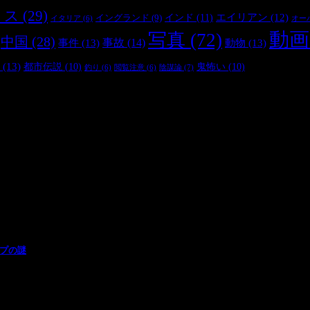
リス
(29)
インド
(11)
エイリアン
(12)
イングランド
(9)
オー
イタリア
(6)
動画
写真
(72)
中国
(28)
事件
(13)
事故
(14)
動物
(13)
(13)
都市伝説
(10)
鬼怖い
(10)
陰謀論
(7)
釣り
(6)
閲覧注意
(6)
ープの謎