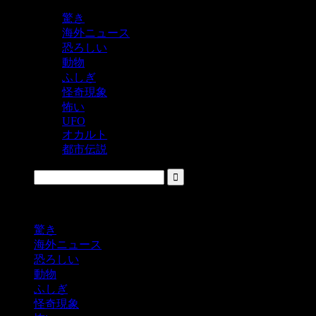
驚き
海外ニュース
恐ろしい
動物
ふしぎ
怪奇現象
怖い
UFO
オカルト
都市伝説
鬼レベルの怖い！をシェアするニュースサイト
驚き
海外ニュース
恐ろしい
動物
ふしぎ
怪奇現象