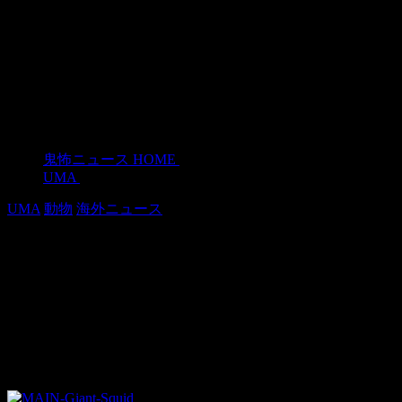
鬼怖ニュース HOME
>
UMA
>
UMA
動物
海外ニュース
ニュージーランドでもダイオウイカが
打ち上げられる。深海で異変が起きて
いる!?
2015年5月18日