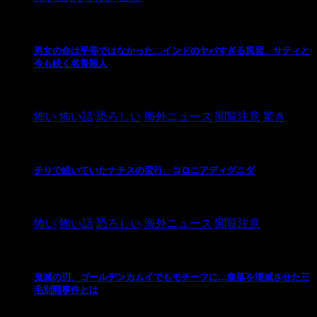
男女の命は平等ではなかった…インドのヤバすぎる風習、サティと
今も続く名誉殺人
2021/3/26
怖い
怖い話
恐ろしい
海外ニュース
閲覧注意
驚き
チリで続いていたナチスの蛮行、コロニアディグニダ
2021/3/3
怖い
怖い話
恐ろしい
海外ニュース
閲覧注意
鬼滅の刃、ゴールデンカムイでもモチーフに…集落を壊滅させた三
毛別羆事件とは