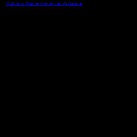
©
Kaikoura Marine Centre and Aquarium
このダイオウイカは頭の部分で160cmほど、一番長い足は5
ｍを超え、目玉は直径19cmあるようです。
ダイオウイカの打ち上げは不吉な前兆
か！？
以前はほとんど見つけることができなかったダイオウイカで
すが、2013年から水面近くまで来ることが多くなり、日本で
も富山や鳥取などの日本海側で生きているダイオウイカが捕
獲されています。
地球温暖化による水温上昇の影響とする説や、逆に深海の水
温低下によるものだとする説など諸説があり、ハッキリして
いません。
日本で多数捕獲されるようになったのは、「NHKでダイオ
ウイカ特集を放送してから」であることから、タレントであ
り魚類学者のさかなクンは「以前から多数水揚げされていた
けど、食べられないから漁師が捨てていた」とする説を提唱