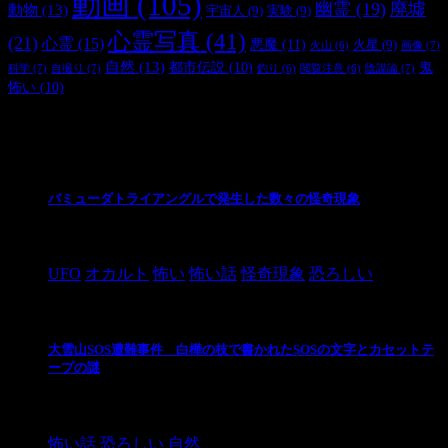
動画
(105)
幽霊
(19)
廃墟
動物
(13)
宇宙人
(9)
実験
(9)
心霊写真
(41)
(21)
心霊
(15)
悪魔
(11)
火星
(9)
画像
(7)
火山
(6)
自然
(13)
都市伝説
(10)
鬼
科学
(7)
自撮り
(7)
陰謀論
(7)
釣り
(6)
閲覧注意
(6)
怖い
(10)
最新の投稿
バミューダトライアングルで発生した数々の怪奇現象
2024/10/28
UFO
オカルト
怖い
怖い話
怪奇現象
恐ろしい
大雪山SOS遭難事件 白樺の枝で書かれたSOSの文字とカセットテ
ープの謎
2024/10/20
怖い話
恐ろしい
自然