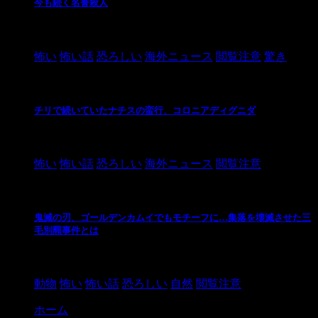
今も続く名誉殺人
2021/3/26
怖い
怖い話
恐ろしい
海外ニュース
閲覧注意
驚き
チリで続いていたナチスの蛮行、コロニアディグニダ
2021/3/3
怖い
怖い話
恐ろしい
海外ニュース
閲覧注意
鬼滅の刃、ゴールデンカムイでもモチーフに…集落を壊滅させた三
毛別羆事件とは
2021/3/3
動物
怖い
怖い話
恐ろしい
自然
閲覧注意
ホーム