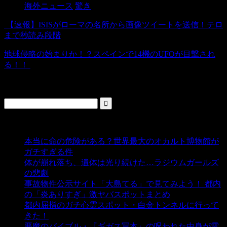
海外ニュース
驚き
【速報】ISISがローマの名所から画像ツイートを送信！テロ
まで秒読み段階
地球侵略の始まりか！？スペインで14機のUFOが目撃され
る！！
検索
人気の投稿
本当に命の危険がある？世界最大のオカルト博物館が
ガチすぎる件
- 5,428 ビュー
体が崩れ落ち、遺体は光り続けた…ラジウムガールズ
の悲劇
- 5,376 ビュー
事故物件公示サイト「大島てる」で見てみよう！ 都内
の「炎ありすぎ」激ヤバスポットまとめ
- 4,992 ビュー
都内屈指のガチ心霊スポット・白金トンネルに行って
きた！
- 4,132 ビュー
悪魔のバイブル・『ギガス写本』の呪われた中身が電