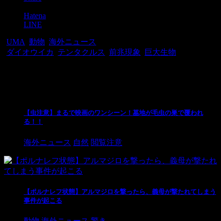
Pocket
Hatena
LINE
-
UMA
,
動物
,
海外ニュース
-
ダイオウイカ
,
テンタクルス
,
前兆現象
,
巨大生物
関連記事
【虫注意】まるで映画のワンシーン！墓地が毛虫の巣で覆われ
る！！
海外ニュース
自然
閲覧注意
【ポルナレフ状態】アルマジロを撃ったら、義母が撃たれてしまう
事件が起こる
動物
海外ニュース
驚き