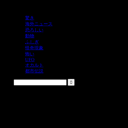
鬼レベルの怖い！をシェアするニュースサイト
驚き
海外ニュース
恐ろしい
動物
ふしぎ
怪奇現象
怖い
UFO
オカルト
都市伝説