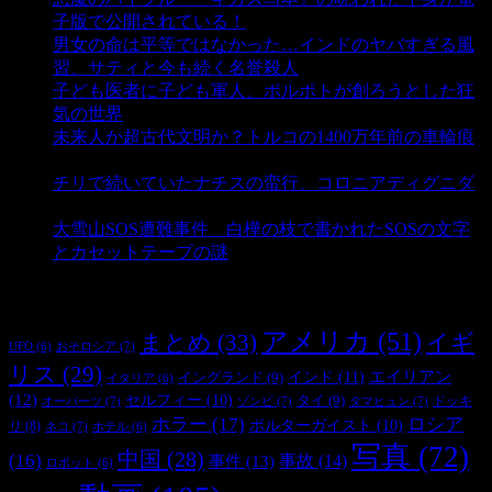
子版で公開されている！
- 3,444 ビュー
男女の命は平等ではなかった…インドのヤバすぎる風
習、サティと今も続く名誉殺人
- 3,347 ビュー
子ども医者に子ども軍人、ポルポトが創ろうとした狂
気の世界
- 3,197 ビュー
未来人か超古代文明か？トルコの1400万年前の車輪痕
- 3,176 ビュー
チリで続いていたナチスの蛮行、コロニアディグニダ
- 2,893 ビュー
大雪山SOS遭難事件 白樺の枝で書かれたSOSの文字
とカセットテープの謎
- 2,875 ビュー
タグ
アメリカ
(51)
まとめ
(33)
イギ
おそロシア
(7)
UFO
(6)
リス
(29)
インド
(11)
エイリアン
イングランド
(9)
イタリア
(6)
(12)
セルフィー
(10)
タイ
(9)
ドッキ
オーパーツ
(7)
ゾンビ
(7)
タマヒュン
(7)
ホラー
(17)
ロシア
ポルターガイスト
(10)
リ
(8)
ネコ
(7)
ホテル
(6)
写真
(72)
中国
(28)
(16)
事件
(13)
事故
(14)
ロボット
(6)