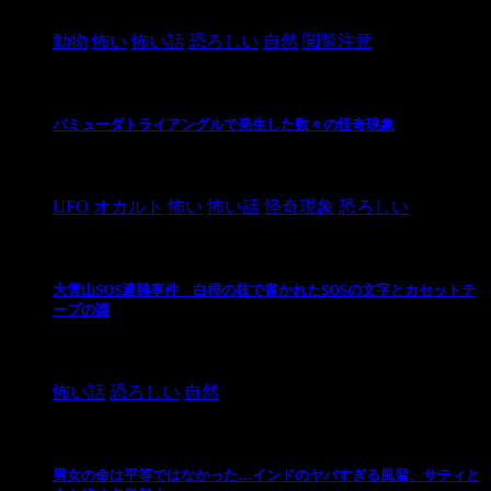
2021/3/3
動物
怖い
怖い話
恐ろしい
自然
閲覧注意
バミューダトライアングルで発生した数々の怪奇現象
2024/10/28
UFO
オカルト
怖い
怖い話
怪奇現象
恐ろしい
大雪山SOS遭難事件 白樺の枝で書かれたSOSの文字とカセットテ
ープの謎
2024/10/20
怖い話
恐ろしい
自然
男女の命は平等ではなかった…インドのヤバすぎる風習、サティと