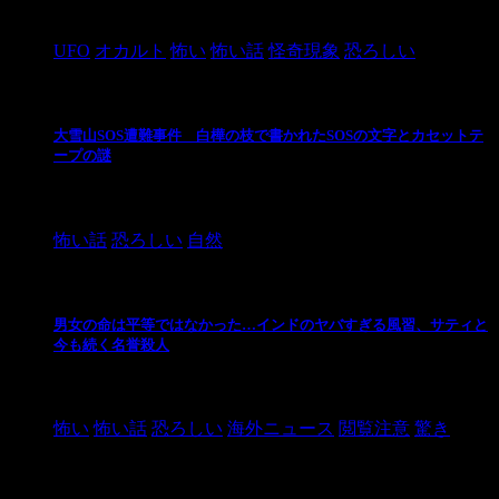
2024/10/28
UFO
オカルト
怖い
怖い話
怪奇現象
恐ろしい
大雪山SOS遭難事件 白樺の枝で書かれたSOSの文字とカセットテ
ープの謎
2024/10/20
怖い話
恐ろしい
自然
男女の命は平等ではなかった…インドのヤバすぎる風習、サティと
今も続く名誉殺人
2021/3/26
怖い
怖い話
恐ろしい
海外ニュース
閲覧注意
驚き