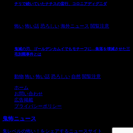
チリで続いていたナチスの蛮行、コロニアディグニダ
2021/3/3
怖い
怖い話
恐ろしい
海外ニュース
閲覧注意
鬼滅の刃、ゴールデンカムイでもモチーフに…集落を壊滅させた三
毛別羆事件とは
2021/3/3
動物
怖い
怖い話
恐ろしい
自然
閲覧注意
ホーム
お問い合わせ
広告掲載
プライバシーポリシー
鬼怖ニュース
鬼レベルの怖い！をシェアするニュースサイト