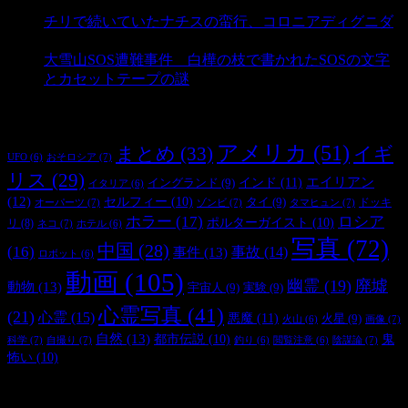
- 3,176 ビュー
チリで続いていたナチスの蛮行、コロニアディグニダ
- 2,893 ビュー
大雪山SOS遭難事件 白樺の枝で書かれたSOSの文字
とカセットテープの謎
- 2,875 ビュー
タグ
アメリカ
(51)
まとめ
(33)
イギ
おそロシア
(7)
UFO
(6)
リス
(29)
インド
(11)
エイリアン
イングランド
(9)
イタリア
(6)
(12)
セルフィー
(10)
タイ
(9)
ドッキ
オーパーツ
(7)
ゾンビ
(7)
タマヒュン
(7)
ホラー
(17)
ロシア
ポルターガイスト
(10)
リ
(8)
ネコ
(7)
ホテル
(6)
写真
(72)
中国
(28)
(16)
事件
(13)
事故
(14)
ロボット
(6)
動画
(105)
幽霊
(19)
廃墟
動物
(13)
宇宙人
(9)
実験
(9)
心霊写真
(41)
(21)
心霊
(15)
悪魔
(11)
火星
(9)
画像
(7)
火山
(6)
自然
(13)
都市伝説
(10)
鬼
科学
(7)
自撮り
(7)
陰謀論
(7)
釣り
(6)
閲覧注意
(6)
怖い
(10)
最新の投稿