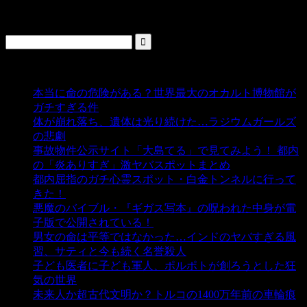
検索
人気の投稿
本当に命の危険がある？世界最大のオカルト博物館が
ガチすぎる件
- 5,431 ビュー
体が崩れ落ち、遺体は光り続けた…ラジウムガールズ
の悲劇
- 5,377 ビュー
事故物件公示サイト「大島てる」で見てみよう！ 都内
の「炎ありすぎ」激ヤバスポットまとめ
- 4,993 ビュー
都内屈指のガチ心霊スポット・白金トンネルに行って
きた！
- 4,133 ビュー
悪魔のバイブル・『ギガス写本』の呪われた中身が電
子版で公開されている！
- 3,444 ビュー
男女の命は平等ではなかった…インドのヤバすぎる風
習、サティと今も続く名誉殺人
- 3,347 ビュー
子ども医者に子ども軍人、ポルポトが創ろうとした狂
気の世界
- 3,200 ビュー
未来人か超古代文明か？トルコの1400万年前の車輪痕