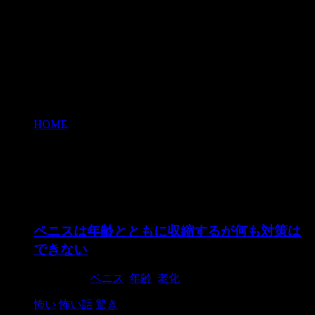
HOME
>
老化
老化
ペニスは年齢とともに収縮するが何も対策は
できない
2019/1/20
ペニス
,
年齢
,
老化
怖い
怖い話
驚き