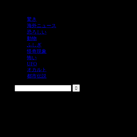
鬼レベルの怖い！をシェアするニュースサイト
驚き
海外ニュース
恐ろしい
動物
ふしぎ
怪奇現象
怖い
UFO
オカルト
都市伝説