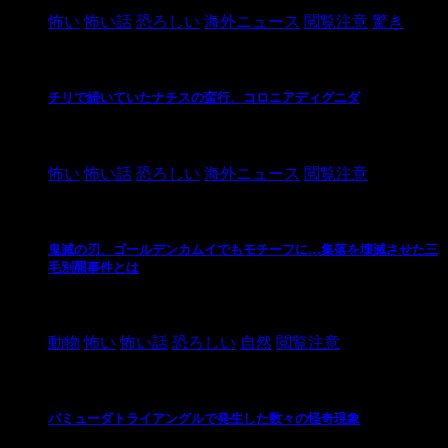
怖い
怖い話
恐ろしい
海外ニュース
閲覧注意
驚き
チリで続いていたナチスの蛮行、コロニアディグニダ
2021/3/3
怖い
怖い話
恐ろしい
海外ニュース
閲覧注意
鬼滅の刃、ゴールデンカムイでもモチーフに…集落を壊滅させた三
毛別羆事件とは
2021/3/3
動物
怖い
怖い話
恐ろしい
自然
閲覧注意
バミューダトライアングルで発生した数々の怪奇現象