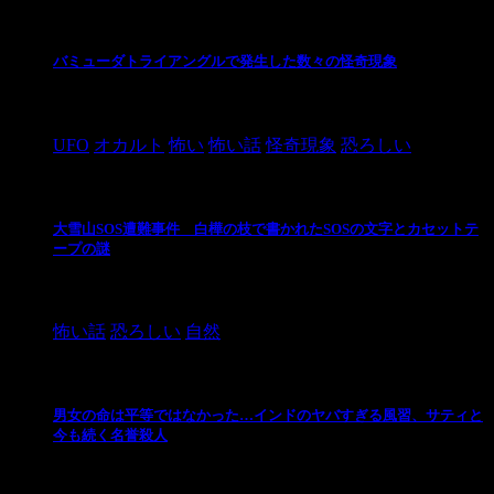
バミューダトライアングルで発生した数々の怪奇現象
2024/10/28
UFO
オカルト
怖い
怖い話
怪奇現象
恐ろしい
大雪山SOS遭難事件 白樺の枝で書かれたSOSの文字とカセットテ
ープの謎
2024/10/20
怖い話
恐ろしい
自然
男女の命は平等ではなかった…インドのヤバすぎる風習、サティと
今も続く名誉殺人
2021/3/26