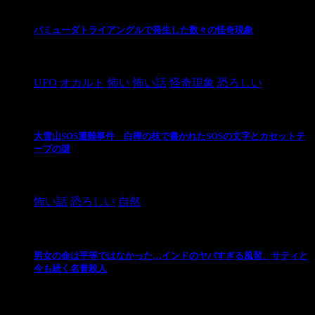
バミューダトライアングルで発生した数々の怪奇現象
2024/10/28
UFO
オカルト
怖い
怖い話
怪奇現象
恐ろしい
大雪山SOS遭難事件 白樺の枝で書かれたSOSの文字とカセットテ
ープの謎
2024/10/20
怖い話
恐ろしい
自然
男女の命は平等ではなかった…インドのヤバすぎる風習、サティと
今も続く名誉殺人
2021/3/26