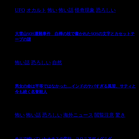
UFO
オカルト
怖い
怖い話
怪奇現象
恐ろしい
大雪山SOS遭難事件 白樺の枝で書かれたSOSの文字とカセットテ
ープの謎
2024/10/20
怖い話
恐ろしい
自然
男女の命は平等ではなかった…インドのヤバすぎる風習、サティと
今も続く名誉殺人
2021/3/26
怖い
怖い話
恐ろしい
海外ニュース
閲覧注意
驚き
チリで続いていたナチスの蛮行、コロニアディグニダ