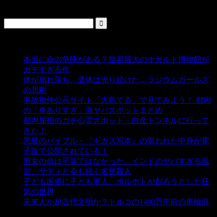
検索
人気の投稿
本当に命の危険がある？世界最大のオカルト博物館が
ガチすぎる件
- 5,431 ビュー
体が崩れ落ち、遺体は光り続けた…ラジウムガールズ
の悲劇
- 5,381 ビュー
事故物件公示サイト「大島てる」で見てみよう！ 都内
の「炎ありすぎ」激ヤバスポットまとめ
- 4,998 ビュー
都内屈指のガチ心霊スポット・白金トンネルに行って
きた！
- 4,136 ビュー
悪魔のバイブル・『ギガス写本』の呪われた中身が電
子版で公開されている！
- 3,446 ビュー
男女の命は平等ではなかった…インドのヤバすぎる風
習、サティと今も続く名誉殺人
- 3,349 ビュー
子ども医者に子ども軍人、ポルポトが創ろうとした狂
気の世界
- 3,203 ビュー
未来人か超古代文明か？トルコの1400万年前の車輪痕
- 3,178 ビュー