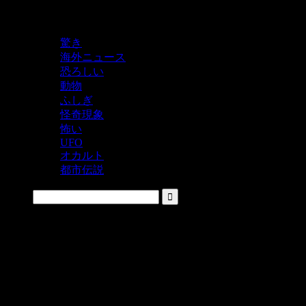
鬼レベルの怖い！をシェアするニュースサイト
驚き
海外ニュース
恐ろしい
動物
ふしぎ
怪奇現象
怖い
UFO
オカルト
都市伝説