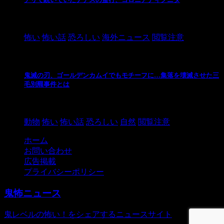
2021/3/3
怖い
怖い話
恐ろしい
海外ニュース
閲覧注意
鬼滅の刃、ゴールデンカムイでもモチーフに…集落を壊滅させた三
毛別羆事件とは
2021/3/3
動物
怖い
怖い話
恐ろしい
自然
閲覧注意
ホーム
お問い合わせ
広告掲載
プライバシーポリシー
鬼怖ニュース
鬼レベルの怖い！をシェアするニュースサイト