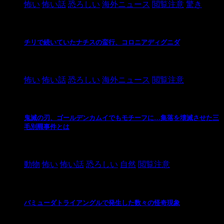
怖い
怖い話
恐ろしい
海外ニュース
閲覧注意
驚き
チリで続いていたナチスの蛮行、コロニアディグニダ
2021/3/3
怖い
怖い話
恐ろしい
海外ニュース
閲覧注意
鬼滅の刃、ゴールデンカムイでもモチーフに…集落を壊滅させた三
毛別羆事件とは
2021/3/3
動物
怖い
怖い話
恐ろしい
自然
閲覧注意
バミューダトライアングルで発生した数々の怪奇現象
2024/10/28