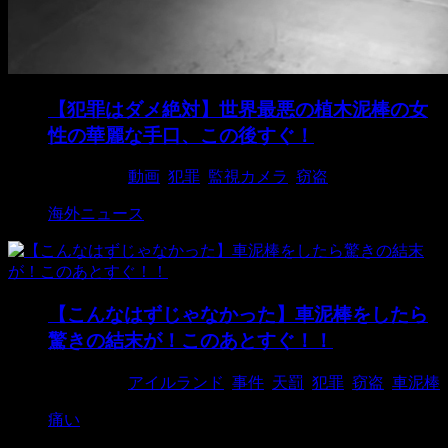
【犯罪はダメ絶対】世界最悪の植木泥棒の女
性の華麗な手口、この後すぐ！
2018/9/16
動画
,
犯罪
,
監視カメラ
,
窃盗
海外ニュース
【こんなはずじゃなかった】車泥棒をしたら
驚きの結末が！このあとすぐ！！
2018/4/20
アイルランド
,
事件
,
天罰
,
犯罪
,
窃盗
,
車泥棒
痛い