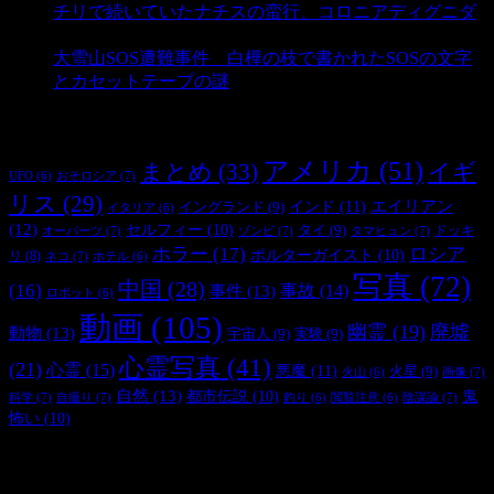
チリで続いていたナチスの蛮行、コロニアディグニダ
- 2,895 ビュー
大雪山SOS遭難事件 白樺の枝で書かれたSOSの文字
とカセットテープの謎
- 2,881 ビュー
タグ
アメリカ
(51)
まとめ
(33)
イギ
おそロシア
(7)
UFO
(6)
リス
(29)
インド
(11)
エイリアン
イングランド
(9)
イタリア
(6)
(12)
セルフィー
(10)
タイ
(9)
ドッキ
オーパーツ
(7)
ゾンビ
(7)
タマヒュン
(7)
ホラー
(17)
ロシア
ポルターガイスト
(10)
リ
(8)
ネコ
(7)
ホテル
(6)
写真
(72)
中国
(28)
(16)
事件
(13)
事故
(14)
ロボット
(6)
動画
(105)
幽霊
(19)
廃墟
動物
(13)
宇宙人
(9)
実験
(9)
心霊写真
(41)
(21)
心霊
(15)
悪魔
(11)
火星
(9)
画像
(7)
火山
(6)
自然
(13)
都市伝説
(10)
鬼
科学
(7)
自撮り
(7)
陰謀論
(7)
釣り
(6)
閲覧注意
(6)
怖い
(10)
最新の投稿