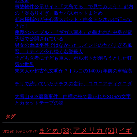
の悲劇
- 5,409 ビュー
事故物件公示サイト「大島てる」で見てみよう！ 都内
の「炎ありすぎ」激ヤバスポットまとめ
- 5,017 ビュー
都内屈指のガチ心霊スポット・白金トンネルに行って
きた！
- 4,156 ビュー
悪魔のバイブル・『ギガス写本』の呪われた中身が電
子版で公開されている！
- 3,457 ビュー
男女の命は平等ではなかった…インドのヤバすぎる風
習、サティと今も続く名誉殺人
- 3,363 ビュー
子ども医者に子ども軍人、ポルポトが創ろうとした狂
気の世界
- 3,221 ビュー
未来人か超古代文明か？トルコの1400万年前の車輪痕
- 3,193 ビュー
チリで続いていたナチスの蛮行、コロニアディグニダ
- 2,907 ビュー
大雪山SOS遭難事件 白樺の枝で書かれたSOSの文字
とカセットテープの謎
- 2,890 ビュー
タグ
アメリカ
(51)
まとめ
(33)
イギ
おそロシア
(7)
UFO
(6)