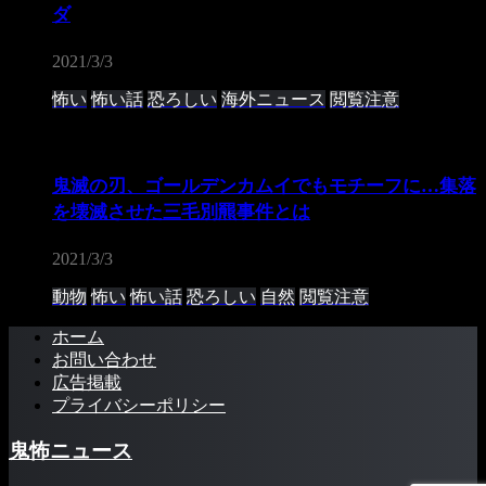
ダ
2021/3/3
怖い
怖い話
恐ろしい
海外ニュース
閲覧注意
鬼滅の刃、ゴールデンカムイでもモチーフに…集落
を壊滅させた三毛別羆事件とは
2021/3/3
動物
怖い
怖い話
恐ろしい
自然
閲覧注意
ホーム
お問い合わせ
広告掲載
プライバシーポリシー
鬼怖ニュース