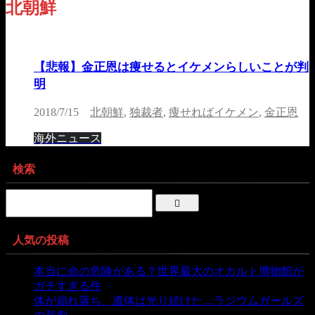
北朝鮮
【悲報】金正恩は痩せるとイケメンらしいことが判
明
2018/7/15
北朝鮮
,
独裁者
,
痩せればイケメン
,
金正恩
海外ニュース
検索
人気の投稿
本当に命の危険がある？世界最大のオカルト博物館が
ガチすぎる件
- 5,451 ビュー
体が崩れ落ち、遺体は光り続けた…ラジウムガールズ