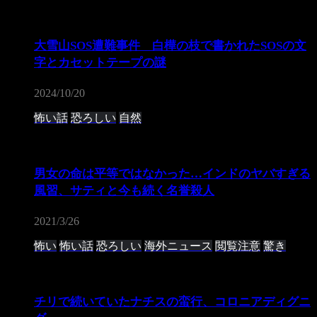
大雪山SOS遭難事件 白樺の枝で書かれたSOSの文
字とカセットテープの謎
2024/10/20
怖い話
恐ろしい
自然
男女の命は平等ではなかった…インドのヤバすぎる
風習、サティと今も続く名誉殺人
2021/3/26
怖い
怖い話
恐ろしい
海外ニュース
閲覧注意
驚き
チリで続いていたナチスの蛮行、コロニアディグニ