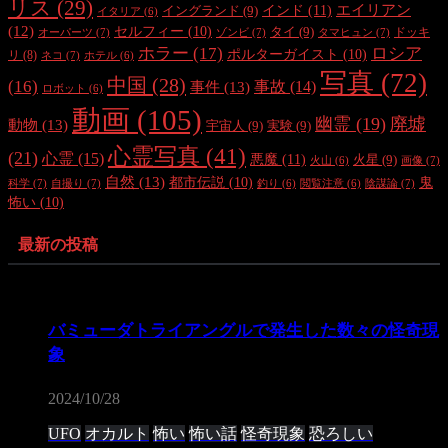
リス
(29)
インド
(11)
エイリアン
イングランド
(9)
イタリア
(6)
(12)
セルフィー
(10)
タイ
(9)
ドッキ
オーパーツ
(7)
ゾンビ
(7)
タマヒュン
(7)
ホラー
(17)
ロシア
ポルターガイスト
(10)
リ
(8)
ネコ
(7)
ホテル
(6)
写真
(72)
中国
(28)
(16)
事件
(13)
事故
(14)
ロボット
(6)
動画
(105)
幽霊
(19)
廃墟
動物
(13)
宇宙人
(9)
実験
(9)
心霊写真
(41)
(21)
心霊
(15)
悪魔
(11)
火星
(9)
画像
(7)
火山
(6)
自然
(13)
都市伝説
(10)
鬼
科学
(7)
自撮り
(7)
陰謀論
(7)
釣り
(6)
閲覧注意
(6)
怖い
(10)
最新の投稿
バミューダトライアングルで発生した数々の怪奇現
象
2024/10/28
UFO
オカルト
怖い
怖い話
怪奇現象
恐ろしい