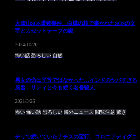
大雪山SOS遭難事件 白樺の枝で書かれたSOSの文
字とカセットテープの謎
2024/10/20
怖い話
恐ろしい
自然
男女の命は平等ではなかった…インドのヤバすぎる
風習、サティと今も続く名誉殺人
2021/3/26
怖い
怖い話
恐ろしい
海外ニュース
閲覧注意
驚き
チリで続いていたナチスの蛮行、コロニアディグニ