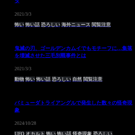
ダ
2021/3/3
怖い
怖い話
恐ろしい
海外ニュース
閲覧注意
鬼滅の刃、ゴールデンカムイでもモチーフに…集落
を壊滅させた三毛別羆事件とは
2021/3/3
動物
怖い
怖い話
恐ろしい
自然
閲覧注意
バミューダトライアングルで発生した数々の怪奇現
象
2024/10/28
UFO
オカルト
怖い
怖い話
怪奇現象
恐ろしい