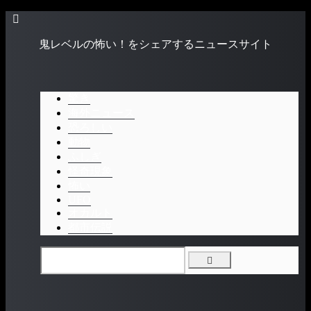
鬼レベルの怖い！をシェアするニュースサイト
驚き
海外ニュース
恐ろしい
動物
ふしぎ
怪奇現象
怖い
UFO
オカルト
都市伝説