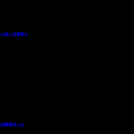
今も続く名誉殺人
毛別羆事件とは