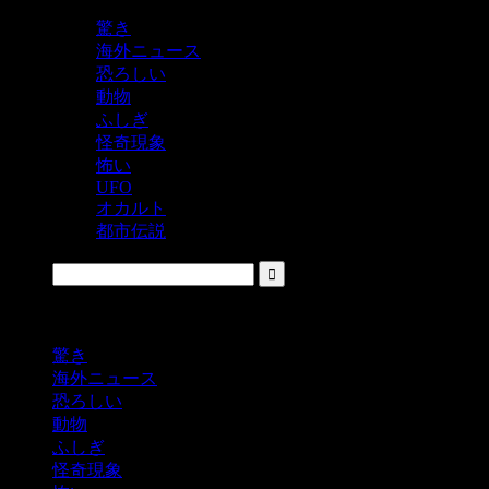
驚き
海外ニュース
恐ろしい
動物
ふしぎ
怪奇現象
怖い
UFO
オカルト
都市伝説
鬼レベルの怖い！をシェアするニュースサイト
驚き
海外ニュース
恐ろしい
動物
ふしぎ
怪奇現象