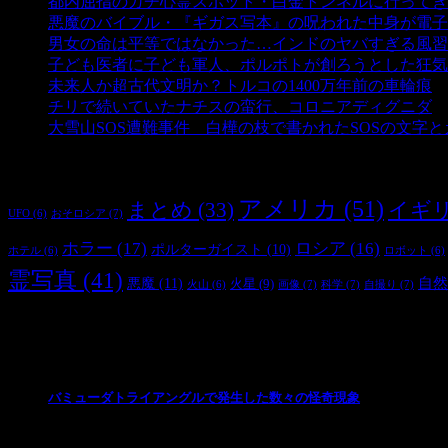
都内屈指のガチ心霊スポット・白金トンネルに行ってき
悪魔のバイブル・『ギガス写本』の呪われた中身が電子
男女の命は平等ではなかった…インドのヤバすぎる風習
子ども医者に子ども軍人、ポルポトが創ろうとした狂気
未来人か超古代文明か？トルコの1400万年前の車輪痕
-
チリで続いていたナチスの蛮行、コロニアディグニダ
-
大雪山SOS遭難事件 白樺の枝で書かれたSOSの文字
タグ
アメリカ
(51)
まとめ
(33)
イギ
おそロシア
(7)
UFO
(6)
ホラー
(17)
ロシア
(16)
ポルターガイスト
(10)
ホテル
(6)
ロボット
(6)
霊写真
(41)
自然
悪魔
(11)
火星
(9)
画像
(7)
科学
(7)
自撮り
(7)
火山
(6)
最新の投稿
バミューダトライアングルで発生した数々の怪奇現象
2024/10/28