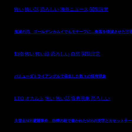
怖い
怖い話
恐ろしい
海外ニュース
閲覧注意
鬼滅の刃、ゴールデンカムイでもモチーフに…集落を壊滅させた三
2021/3/3
動物
怖い
怖い話
恐ろしい
自然
閲覧注意
バミューダトライアングルで発生した数々の怪奇現象
2024/10/28
UFO
オカルト
怖い
怖い話
怪奇現象
恐ろしい
大雪山SOS遭難事件 白樺の枝で書かれたSOSの文字とカセットテ