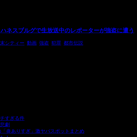
ヨハネスブルグで生放送中のレポーターが強盗に遭う
末シティー
,
動画
,
強盗
,
犯罪
,
都市伝説
都市ヨハネス」として有名な南アフリカのヨハネスブルグで、
チすぎる件
- 5,451 ビュー
悲劇
- 5,409 ビュー
の「炎ありすぎ」激ヤバスポットまとめ
- 5,017 ビュー