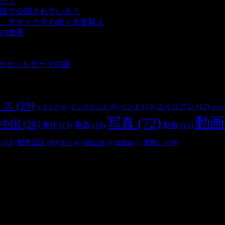
た！
- 4,156 ビュー
版で公開されている！
- 3,457 ビュー
、サティと今も続く名誉殺人
- 3,363 ビュー
の世界
- 3,219 ビュー
 3,193 ビュー
 2,907 ビュー
とカセットテープの謎
- 2,890 ビュー
リス
(29)
インド
(11)
エイリアン
(12)
イングランド
(9)
オー
イタリア
(6)
動画
写真
(72)
中国
(28)
事件
(13)
事故
(14)
動物
(13)
(13)
都市伝説
(10)
鬼怖い
(10)
陰謀論
(7)
釣り
(6)
閲覧注意
(6)