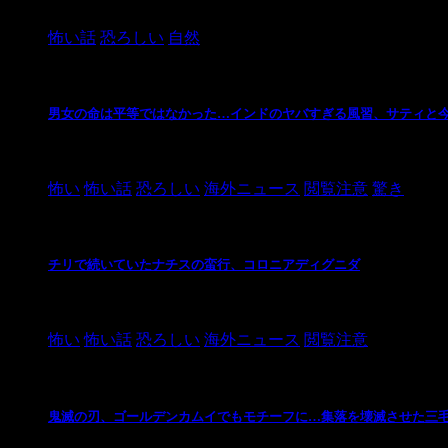
2024/10/20
怖い話
恐ろしい
自然
男女の命は平等ではなかった…インドのヤバすぎる風習、サティと
2021/3/26
怖い
怖い話
恐ろしい
海外ニュース
閲覧注意
驚き
チリで続いていたナチスの蛮行、コロニアディグニダ
2021/3/3
怖い
怖い話
恐ろしい
海外ニュース
閲覧注意
鬼滅の刃、ゴールデンカムイでもモチーフに…集落を壊滅させた三