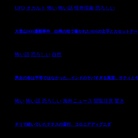
UFO
オカルト
怖い
怖い話
怪奇現象
恐ろしい
大雪山SOS遭難事件 白樺の枝で書かれたSOSの文字とカセットテ
2024/10/20
怖い話
恐ろしい
自然
男女の命は平等ではなかった…インドのヤバすぎる風習、サティと
2021/3/26
怖い
怖い話
恐ろしい
海外ニュース
閲覧注意
驚き
チリで続いていたナチスの蛮行、コロニアディグニダ
2021/3/3