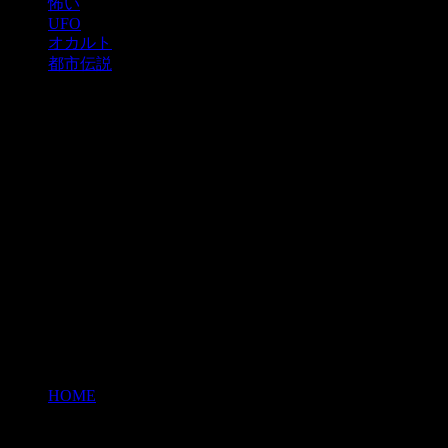
怖い
UFO
オカルト
都市伝説
HOME
>
世紀末シティー