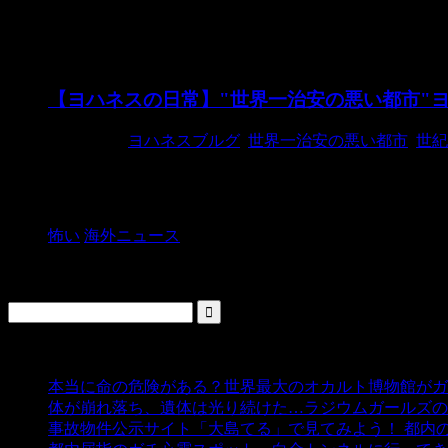
世紀末シティー
【ヨハネスの日常】"世界一治安の悪い都市"
2015/3/12
ヨハネスブルグ
,
世界一治安の悪い都市
,
世紀
日本のネット上では「世界一治安の悪い都市」「世紀末
た。 記者がカメラに向かってレポートして ...
怖い
海外ニュース
検索
人気の投稿
本当に命の危険がある？世界最大のオカルト博物館がガ
体が崩れ落ち、遺体は光り続けた…ラジウムガールズの
事故物件公示サイト「大島てる」で見てみよう！ 都内