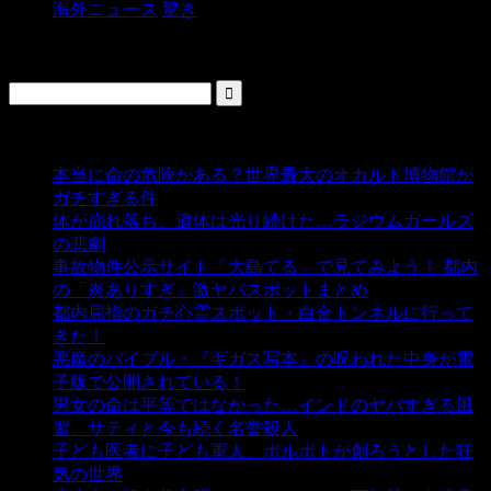
海外ニュース
驚き
検索
人気の投稿
本当に命の危険がある？世界最大のオカルト博物館が
ガチすぎる件
- 5,451 ビュー
体が崩れ落ち、遺体は光り続けた…ラジウムガールズ
の悲劇
- 5,409 ビュー
事故物件公示サイト「大島てる」で見てみよう！ 都内
の「炎ありすぎ」激ヤバスポットまとめ
- 5,017 ビュー
都内屈指のガチ心霊スポット・白金トンネルに行って
きた！
- 4,156 ビュー
悪魔のバイブル・『ギガス写本』の呪われた中身が電
子版で公開されている！
- 3,457 ビュー
男女の命は平等ではなかった…インドのヤバすぎる風
習、サティと今も続く名誉殺人
- 3,363 ビュー
子ども医者に子ども軍人、ポルポトが創ろうとした狂
気の世界
- 3,221 ビュー