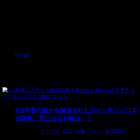
HOME
>
ワイン
ワイン
151年前の船から発見されたワインをソムリエ
が試飲。気になるお味は！？
2018/4/16
アメリカ
,
お宝
,
お酒
,
ワイン
,
南北戦争