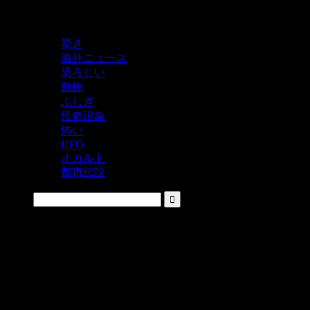
鬼レベルの怖い！をシェアするニュースサイト
驚き
海外ニュース
恐ろしい
動物
ふしぎ
怪奇現象
怖い
UFO
オカルト
都市伝説