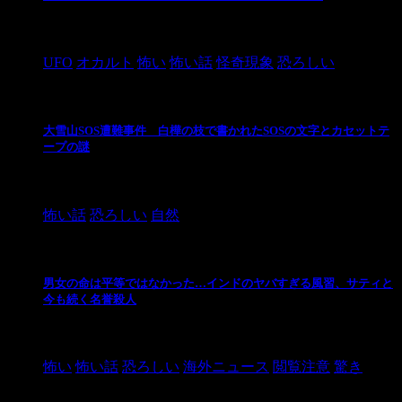
2024/10/28
UFO
オカルト
怖い
怖い話
怪奇現象
恐ろしい
大雪山SOS遭難事件 白樺の枝で書かれたSOSの文字とカセットテ
ープの謎
2024/10/20
怖い話
恐ろしい
自然
男女の命は平等ではなかった…インドのヤバすぎる風習、サティと
今も続く名誉殺人
2021/3/26
怖い
怖い話
恐ろしい
海外ニュース
閲覧注意
驚き