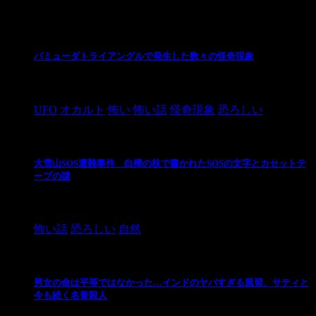
最新の投稿
バミューダトライアングルで発生した数々の怪奇現象
2024/10/28
UFO
オカルト
怖い
怖い話
怪奇現象
恐ろしい
大雪山SOS遭難事件 白樺の枝で書かれたSOSの文字とカセットテ
ープの謎
2024/10/20
怖い話
恐ろしい
自然
男女の命は平等ではなかった…インドのヤバすぎる風習、サティと
今も続く名誉殺人