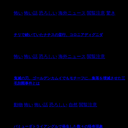
2021/3/26
怖い
怖い話
恐ろしい
海外ニュース
閲覧注意
驚き
チリで続いていたナチスの蛮行、コロニアディグニダ
2021/3/3
怖い
怖い話
恐ろしい
海外ニュース
閲覧注意
鬼滅の刃、ゴールデンカムイでもモチーフに…集落を壊滅させた三
毛別羆事件とは
2021/3/3
動物
怖い
怖い話
恐ろしい
自然
閲覧注意
バミューダトライアングルで発生した数々の怪奇現象