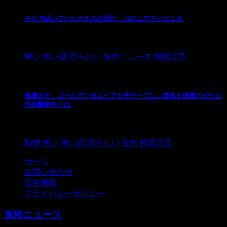
チリで続いていたナチスの蛮行、コロニアディグニダ
2021/3/3
怖い
怖い話
恐ろしい
海外ニュース
閲覧注意
鬼滅の刃、ゴールデンカムイでもモチーフに…集落を壊滅させた三
毛別羆事件とは
2021/3/3
動物
怖い
怖い話
恐ろしい
自然
閲覧注意
ホーム
お問い合わせ
広告掲載
プライバシーポリシー
鬼怖ニュース