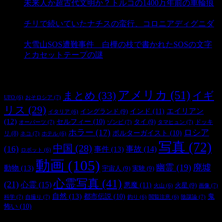
未来人か超古代文明か？トルコの1400万年前の車輪痕
- 3,193 ビュー
チリで続いていたナチスの蛮行、コロニアディグニダ
- 2,907 ビュー
大雪山SOS遭難事件 白樺の枝で書かれたSOSの文字
とカセットテープの謎
- 2,890 ビュー
タグ
アメリカ
(51)
まとめ
(33)
イギ
おそロシア
(7)
UFO
(6)
リス
(29)
インド
(11)
エイリアン
イングランド
(9)
イタリア
(6)
(12)
セルフィー
(10)
タイ
(9)
ドッキ
オーパーツ
(7)
ゾンビ
(7)
タマヒュン
(7)
ホラー
(17)
ロシア
ポルターガイスト
(10)
リ
(8)
ネコ
(7)
ホテル
(6)
写真
(72)
中国
(28)
(16)
事件
(13)
事故
(14)
ロボット
(6)
動画
(105)
幽霊
(19)
廃墟
動物
(13)
宇宙人
(9)
実験
(9)
心霊写真
(41)
(21)
心霊
(15)
悪魔
(11)
火星
(9)
画像
(7)
火山
(6)
自然
(13)
都市伝説
(10)
鬼
科学
(7)
自撮り
(7)
陰謀論
(7)
釣り
(6)
閲覧注意
(6)
怖い
(10)