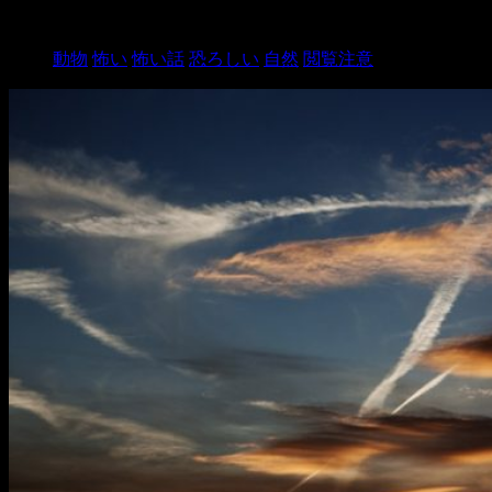
2021/3/3
動物
怖い
怖い話
恐ろしい
自然
閲覧注意