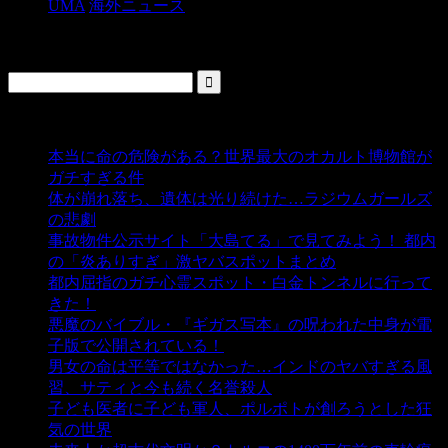
UMA
海外ニュース
検索
人気の投稿
本当に命の危険がある？世界最大のオカルト博物館が
ガチすぎる件
- 5,440 ビュー
体が崩れ落ち、遺体は光り続けた…ラジウムガールズ
の悲劇
- 5,394 ビュー
事故物件公示サイト「大島てる」で見てみよう！ 都内
の「炎ありすぎ」激ヤバスポットまとめ
- 5,008 ビュー
都内屈指のガチ心霊スポット・白金トンネルに行って
きた！
- 4,144 ビュー
悪魔のバイブル・『ギガス写本』の呪われた中身が電
子版で公開されている！
- 3,452 ビュー
男女の命は平等ではなかった…インドのヤバすぎる風
習、サティと今も続く名誉殺人
- 3,357 ビュー
子ども医者に子ども軍人、ポルポトが創ろうとした狂
気の世界
- 3,211 ビュー