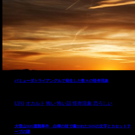
バミューダトライアングルで発生した数々の怪奇現象
2024/10/28
UFO
オカルト
怖い
怖い話
怪奇現象
恐ろしい
大雪山SOS遭難事件 白樺の枝で書かれたSOSの文字とカセットテ
ープの謎