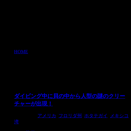
HOME
>
メキシコ湾
メキシコ湾
ダイビング中に貝の中から人型の謎のクリー
チャーが出現！
2015/7/10
アメリカ
,
フロリダ州
,
ホタテガイ
,
メキシコ
湾