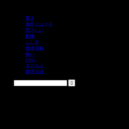
鬼レベルの怖い！をシェアするニュースサイト
驚き
海外ニュース
恐ろしい
動物
ふしぎ
怪奇現象
怖い
UFO
オカルト
都市伝説