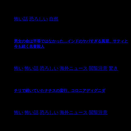
2024/10/20
怖い話
恐ろしい
自然
男女の命は平等ではなかった…インドのヤバすぎる風習、サティと
今も続く名誉殺人
2021/3/26
怖い
怖い話
恐ろしい
海外ニュース
閲覧注意
驚き
チリで続いていたナチスの蛮行、コロニアディグニダ
2021/3/3
怖い
怖い話
恐ろしい
海外ニュース
閲覧注意