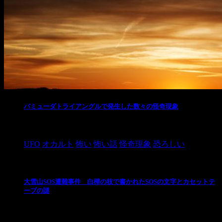
バミューダトライアングルで発生した数々の怪奇現象
2024/10/28
UFO
オカルト
怖い
怖い話
怪奇現象
恐ろしい
大雪山SOS遭難事件 白樺の枝で書かれたSOSの文字とカセットテ
ープの謎
2024/10/20