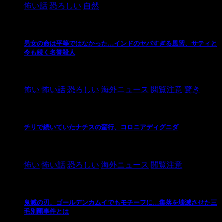
怖い話
恐ろしい
自然
男女の命は平等ではなかった…インドのヤバすぎる風習、サティと
今も続く名誉殺人
2021/3/26
怖い
怖い話
恐ろしい
海外ニュース
閲覧注意
驚き
チリで続いていたナチスの蛮行、コロニアディグニダ
2021/3/3
怖い
怖い話
恐ろしい
海外ニュース
閲覧注意
鬼滅の刃、ゴールデンカムイでもモチーフに…集落を壊滅させた三
毛別羆事件とは