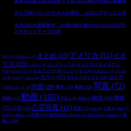
未来人か超古代文明か？トルコの1400万年前の車輪痕
- 3,187 ビュー
チリで続いていたナチスの蛮行、コロニアディグニダ
- 2,902 ビュー
大雪山SOS遭難事件 白樺の枝で書かれたSOSの文字
とカセットテープの謎
- 2,887 ビュー
タグ
アメリカ
(51)
まとめ
(33)
イギ
おそロシア
(7)
UFO
(6)
リス
(29)
インド
(11)
エイリアン
イングランド
(9)
イタリア
(6)
(12)
セルフィー
(10)
タイ
(9)
ドッキ
オーパーツ
(7)
ゾンビ
(7)
タマヒュン
(7)
ホラー
(17)
ロシア
ポルターガイスト
(10)
リ
(8)
ネコ
(7)
ホテル
(6)
写真
(72)
中国
(28)
(16)
事件
(13)
事故
(14)
ロボット
(6)
動画
(105)
幽霊
(19)
廃墟
動物
(13)
宇宙人
(9)
実験
(9)
心霊写真
(41)
(21)
心霊
(15)
悪魔
(11)
火星
(9)
画像
(7)
火山
(6)
自然
(13)
都市伝説
(10)
鬼
科学
(7)
自撮り
(7)
陰謀論
(7)
釣り
(6)
閲覧注意
(6)
怖い
(10)