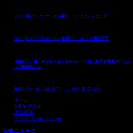
チリで続いていたナチスの蛮行、コロニアディグニダ
2021/3/3
怖い
怖い話
恐ろしい
海外ニュース
閲覧注意
鬼滅の刃、ゴールデンカムイでもモチーフに…集落を壊滅させた三
毛別羆事件とは
2021/3/3
動物
怖い
怖い話
恐ろしい
自然
閲覧注意
ホーム
お問い合わせ
広告掲載
プライバシーポリシー
鬼怖ニュース