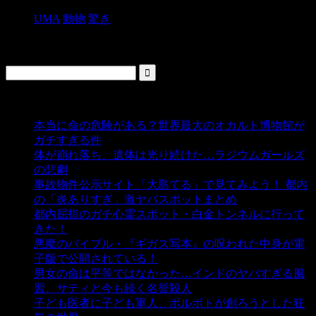
UMA
動物
驚き
検索
人気の投稿
本当に命の危険がある？世界最大のオカルト博物館が
ガチすぎる件
- 5,451 ビュー
体が崩れ落ち、遺体は光り続けた…ラジウムガールズ
の悲劇
- 5,409 ビュー
事故物件公示サイト「大島てる」で見てみよう！ 都内
の「炎ありすぎ」激ヤバスポットまとめ
- 5,017 ビュー
都内屈指のガチ心霊スポット・白金トンネルに行って
きた！
- 4,156 ビュー
悪魔のバイブル・『ギガス写本』の呪われた中身が電
子版で公開されている！
- 3,457 ビュー
男女の命は平等ではなかった…インドのヤバすぎる風
習、サティと今も続く名誉殺人
- 3,363 ビュー
子ども医者に子ども軍人、ポルポトが創ろうとした狂