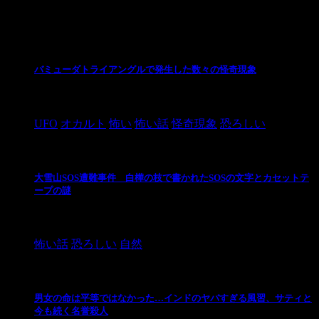
最新の投稿
バミューダトライアングルで発生した数々の怪奇現象
2024/10/28
UFO
オカルト
怖い
怖い話
怪奇現象
恐ろしい
大雪山SOS遭難事件 白樺の枝で書かれたSOSの文字とカセットテ
ープの謎
2024/10/20
怖い話
恐ろしい
自然
男女の命は平等ではなかった…インドのヤバすぎる風習、サティと
今も続く名誉殺人