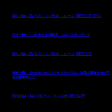
2021/3/26
怖い
怖い話
恐ろしい
海外ニュース
閲覧注意
驚き
チリで続いていたナチスの蛮行、コロニアディグニダ
2021/3/3
怖い
怖い話
恐ろしい
海外ニュース
閲覧注意
鬼滅の刃、ゴールデンカムイでもモチーフに…集落を壊滅させた三
毛別羆事件とは
2021/3/3
動物
怖い
怖い話
恐ろしい
自然
閲覧注意