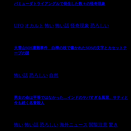
バミューダトライアングルで発生した数々の怪奇現象
2024/10/28
UFO
オカルト
怖い
怖い話
怪奇現象
恐ろしい
大雪山SOS遭難事件 白樺の枝で書かれたSOSの文字とカセットテ
ープの謎
2024/10/20
怖い話
恐ろしい
自然
男女の命は平等ではなかった…インドのヤバすぎる風習、サティと
今も続く名誉殺人
2021/3/26
怖い
怖い話
恐ろしい
海外ニュース
閲覧注意
驚き