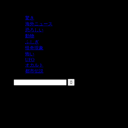
鬼レベルの怖い！をシェアするニュースサイト
驚き
海外ニュース
恐ろしい
動物
ふしぎ
怪奇現象
怖い
UFO
オカルト
都市伝説