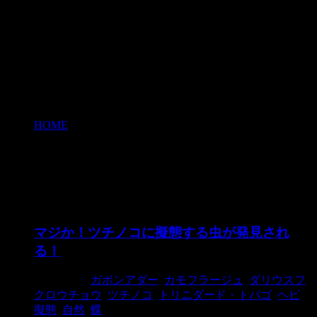
HOME
>
トリニダード・トバゴ
トリニダード・トバゴ
マジか！ツチノコに擬態する虫が発見され
る！
2015/5/28
ガボンアダー
,
カモフラージュ
,
ダリウスフ
クロウチョウ
,
ツチノコ
,
トリニダード・トバゴ
,
ヘビ
,
擬態
,
自然
,
蝶