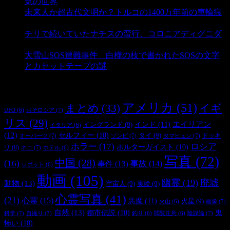
気の世界
- 3,221 ビュー
未来人か超古代文明か？トルコの1400万年前の車輪痕
- 3,193 ビュー
チリで続いていたナチスの蛮行、コロニアディグニダ
- 2,907 ビュー
大雪山SOS遭難事件 白樺の枝で書かれたSOSの文字
とカセットテープの謎
- 2,890 ビュー
タグ
アメリカ
(51)
まとめ
(33)
イギ
おそロシア
(7)
UFO
(6)
リス
(29)
インド
(11)
エイリアン
イングランド
(9)
イタリア
(6)
(12)
セルフィー
(10)
タイ
(9)
ドッキ
オーパーツ
(7)
ゾンビ
(7)
タマヒュン
(7)
ホラー
(17)
ロシア
ポルターガイスト
(10)
リ
(8)
ネコ
(7)
ホテル
(6)
写真
(72)
中国
(28)
(16)
事件
(13)
事故
(14)
ロボット
(6)
動画
(105)
幽霊
(19)
廃墟
動物
(13)
宇宙人
(9)
実験
(9)
心霊写真
(41)
(21)
心霊
(15)
悪魔
(11)
火星
(9)
画像
(7)
火山
(6)
自然
(13)
都市伝説
(10)
鬼
科学
(7)
自撮り
(7)
陰謀論
(7)
釣り
(6)
閲覧注意
(6)
怖い
(10)