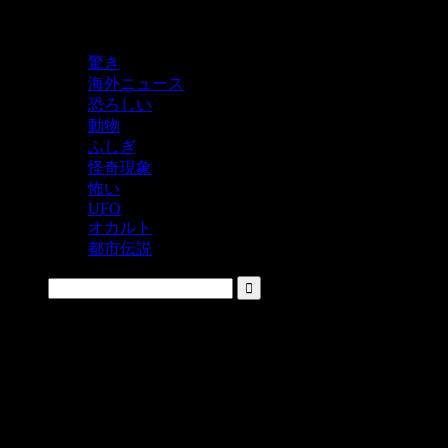
鬼レベルの怖い！をシェアするニュースサイト
驚き
海外ニュース
恐ろしい
動物
ふしぎ
怪奇現象
怖い
UFO
オカルト
都市伝説