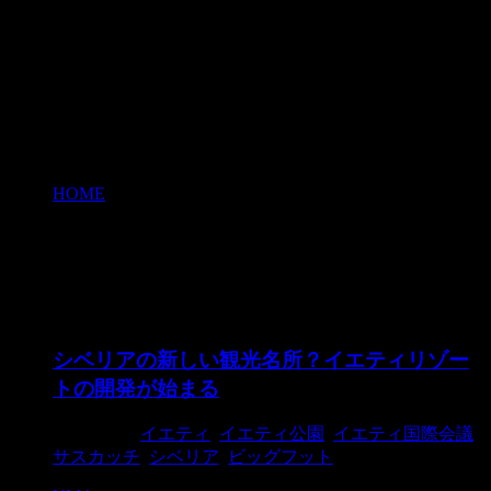
HOME
>
サスカッチ
サスカッチ
シベリアの新しい観光名所？イエティリゾー
トの開発が始まる
2018/1/10
イエティ
,
イエティ公園
,
イエティ国際会議
,
サスカッチ
,
シベリア
,
ビッグフット