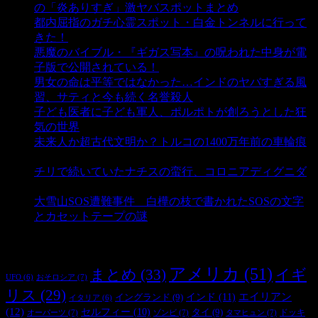
の「炎ありすぎ」激ヤバスポットまとめ
- 5,005 ビュー
都内屈指のガチ心霊スポット・白金トンネルに行って
きた！
- 4,140 ビュー
悪魔のバイブル・『ギガス写本』の呪われた中身が電
子版で公開されている！
- 3,449 ビュー
男女の命は平等ではなかった…インドのヤバすぎる風
習、サティと今も続く名誉殺人
- 3,352 ビュー
子ども医者に子ども軍人、ポルポトが創ろうとした狂
気の世界
- 3,208 ビュー
未来人か超古代文明か？トルコの1400万年前の車輪痕
- 3,181 ビュー
チリで続いていたナチスの蛮行、コロニアディグニダ
- 2,899 ビュー
大雪山SOS遭難事件 白樺の枝で書かれたSOSの文字
とカセットテープの謎
- 2,883 ビュー
タグ
アメリカ
(51)
まとめ
(33)
イギ
おそロシア
(7)
UFO
(6)
リス
(29)
インド
(11)
エイリアン
イングランド
(9)
イタリア
(6)
(12)
セルフィー
(10)
タイ
(9)
ドッキ
オーパーツ
(7)
ゾンビ
(7)
タマヒュン
(7)