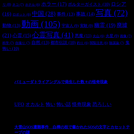
ホラー
(17)
ロシア
ポルターガイスト
(10)
リ
(8)
ネコ
(7)
ホテル
(6)
写真
(72)
中国
(28)
(16)
事件
(13)
事故
(14)
ロボット
(6)
動画
(105)
幽霊
(19)
廃墟
動物
(13)
宇宙人
(9)
実験
(9)
心霊写真
(41)
(21)
心霊
(15)
悪魔
(11)
火星
(9)
画像
(7)
火山
(6)
自然
(13)
都市伝説
(10)
鬼
科学
(7)
自撮り
(7)
陰謀論
(7)
釣り
(6)
閲覧注意
(6)
怖い
(10)
最新の投稿
バミューダトライアングルで発生した数々の怪奇現象
2024/10/28
UFO
オカルト
怖い
怖い話
怪奇現象
恐ろしい
大雪山SOS遭難事件 白樺の枝で書かれたSOSの文字とカセットテ
ープの謎