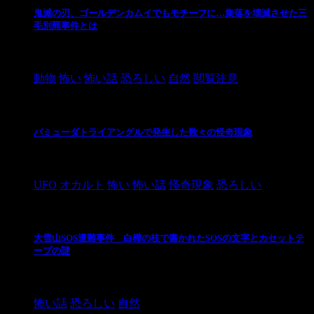
鬼滅の刃、ゴールデンカムイでもモチーフに…集落を壊滅させた三
毛別羆事件とは
2021/3/3
動物
怖い
怖い話
恐ろしい
自然
閲覧注意
バミューダトライアングルで発生した数々の怪奇現象
2024/10/28
UFO
オカルト
怖い
怖い話
怪奇現象
恐ろしい
大雪山SOS遭難事件 白樺の枝で書かれたSOSの文字とカセットテ
ープの謎
2024/10/20
怖い話
恐ろしい
自然