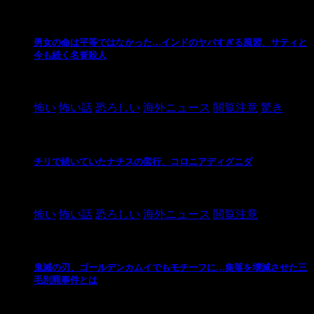
男女の命は平等ではなかった…インドのヤバすぎる風習、サティと
今も続く名誉殺人
2021/3/26
怖い
怖い話
恐ろしい
海外ニュース
閲覧注意
驚き
チリで続いていたナチスの蛮行、コロニアディグニダ
2021/3/3
怖い
怖い話
恐ろしい
海外ニュース
閲覧注意
鬼滅の刃、ゴールデンカムイでもモチーフに…集落を壊滅させた三
毛別羆事件とは
2021/3/3