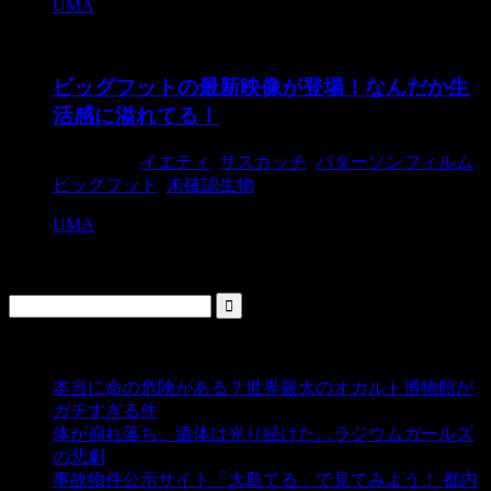
UMA
ビッグフットの最新映像が登場！なんだか生
活感に溢れてる！
2015/8/26
イエティ
,
サスカッチ
,
パターソンフィルム
,
ビッグフット
,
未確認生物
UMA
検索
人気の投稿
本当に命の危険がある？世界最大のオカルト博物館が
ガチすぎる件
- 5,435 ビュー
体が崩れ落ち、遺体は光り続けた…ラジウムガールズ
の悲劇
- 5,387 ビュー
事故物件公示サイト「大島てる」で見てみよう！ 都内