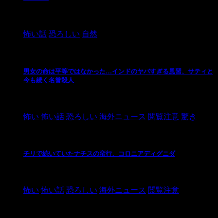
2024/10/20
怖い話
恐ろしい
自然
男女の命は平等ではなかった…インドのヤバすぎる風習、サティと
今も続く名誉殺人
2021/3/26
怖い
怖い話
恐ろしい
海外ニュース
閲覧注意
驚き
チリで続いていたナチスの蛮行、コロニアディグニダ
2021/3/3
怖い
怖い話
恐ろしい
海外ニュース
閲覧注意